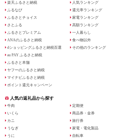
楽天ふるさと納税
人気ランキング
ふるなび
還元率ランキング
ふるさとチョイス
家電ランキング
さとふる
高額ランキング
ふるさとプレミアム
一人暮らし
ANAのふるさと納税
食べ物以外
dショッピングふるさと納税百選
その他のランキング
au PAY ふるさと納税
ふるさと本舗
ヤフーのふるさと納税
マイナビふるさと納税
ポイント還元キャンペーン
人気の返礼品から探す
牛肉
定期便
いくら
商品券・金券
カニ
旅行券
うなぎ
家電・電化製品
うに
自転車