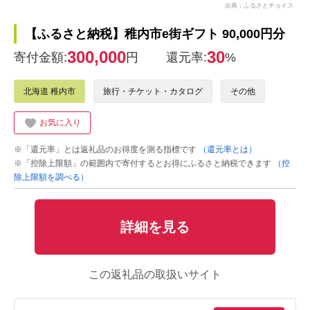
出典：ふるさとチョイス
【ふるさと納税】稚内市e街ギフト 90,000円分
300,000
30
寄付金額:
円
還元率:
%
北海道 稚内市
旅行・チケット・カタログ
その他
お気に入り
※「還元率」とは返礼品のお得度を測る指標です
（還元率とは）
※「控除上限額」の範囲内で寄付するとお得にふるさと納税できます
（控
除上限額を調べる）
詳細を見る
この返礼品の取扱いサイト