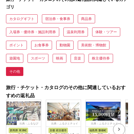
ゴリ
カタログギフト
宿泊券・食事券
商品券
入場券・優待券・施設利用券
温泉利用券
体験・ツアー
ポイント
お食事券
動物園
美術館・博物館
遊園地
スポーツ
映画
音楽
株主優待券
その他
旅行・チケット・カタログのその他に関連しているおす
すめの返礼品
出典：ふるなび
出典：ふるさとチョイ
出典：ふるさとチョイ
ス
ス
群馬県 草津町
京都 府京都市
福島県 磐梯町
長