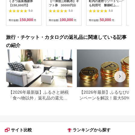
くさつ温泉感謝券
【一澤信三郎帆布】ギ
町内の星野リゾートで
ギフ
【150,000円】
フト券 30000円分
も利用可 磐梯町ふる
ンス
さと応援感謝券
軽井沢
5.0
5.0
5.0
（15,000円分）
分 
150,000
100,000
50,000
寄付金額:
円
寄付金額:
円
寄付金額:
円
寄付
旅行・チケット・カタログの返礼品に関連している記事
の紹介
【2026年最新版】ふるさと納税
【2026年最新】ふるなびの
「食べ物以外」返礼品の還元率
ンペーンを解説！最大50%還
ランキング！
も
サイト比較
ランキングから探す