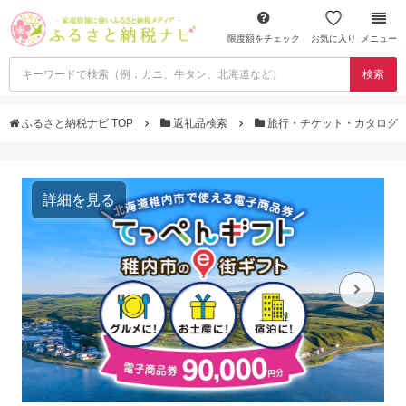
限度額をチェック
お気に入り
メニュー
検索
ふるさと納税ナビ TOP
返礼品検索
旅行・チケット・カタログ
詳細を見る