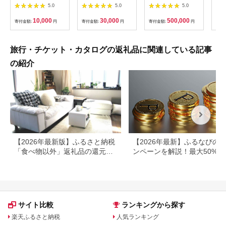
円×3枚【1278103】
ント9,000pt
ント
5.0
5.0
5.0
【12203-0221】
【12
10,000
30,000
500,000
寄付金額:
円
寄付金額:
円
寄付金額:
円
寄付
旅行・チケット・カタログの返礼品に関連している記事
の紹介
【2026年最新版】ふるさと納税
【2026年最新】ふるなびの
「食べ物以外」返礼品の還元率
ンペーンを解説！最大50%還
ランキング！
も
サイト比較
ランキングから探す
楽天ふるさと納税
人気ランキング