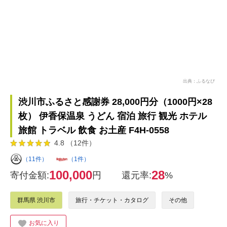
出典：ふるなび
渋川市ふるさと感謝券 28,000円分（1000円×28
枚） 伊香保温泉 うどん 宿泊 旅行 観光 ホテル
旅館 トラベル 飲食 お土産 F4H-0558
4.8 （12件）
（11件）
（1件）
100,000
28
寄付金額:
円
還元率:
%
群馬県 渋川市
旅行・チケット・カタログ
その他
お気に入り