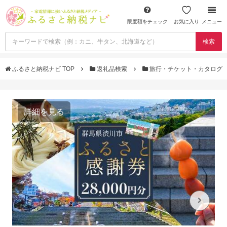
限度額をチェック
お気に入り
メニュー
検索
ふるさと納税ナビ TOP
返礼品検索
旅行・チケット・カタログ
詳細を見る