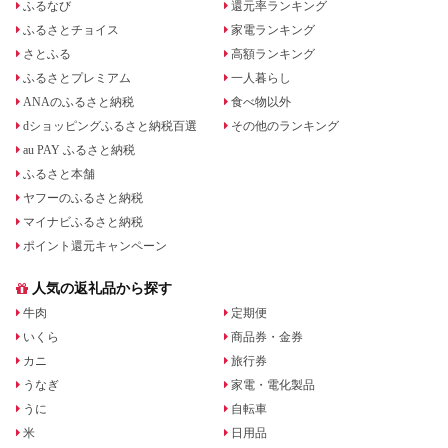
ふるなび
還元率ランキング
ふるさとチョイス
家電ランキング
さとふる
高額ランキング
ふるさとプレミアム
一人暮らし
ANAのふるさと納税
食べ物以外
dショッピングふるさと納税百選
その他のランキング
au PAY ふるさと納税
ふるさと本舗
ヤフーのふるさと納税
マイナビふるさと納税
ポイント還元キャンペーン
人気の返礼品から探す
牛肉
定期便
いくら
商品券・金券
カニ
旅行券
うなぎ
家電・電化製品
うに
自転車
米
日用品