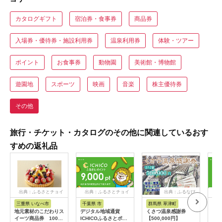
カタログギフト
宿泊券・食事券
商品券
入場券・優待券・施設利用券
温泉利用券
体験・ツアー
ポイント
お食事券
動物園
美術館・博物館
遊園地
スポーツ
映画
音楽
株主優待券
その他
旅行・チケット・カタログのその他に関連しているおす
すめの返礼品
出典：ふるさとチョイ
出典：ふるさとチョイ
出典：ふるなび
出
ス
ス
三重県 いなべ市
千葉県 市
群馬県 草津町
千葉
地元素材のこだわりス
デジタル地域通貨
くさつ温泉感謝券
デジ
イーツ商品券 1000
ICHICOふるさとポイ
【500,000円】
IC