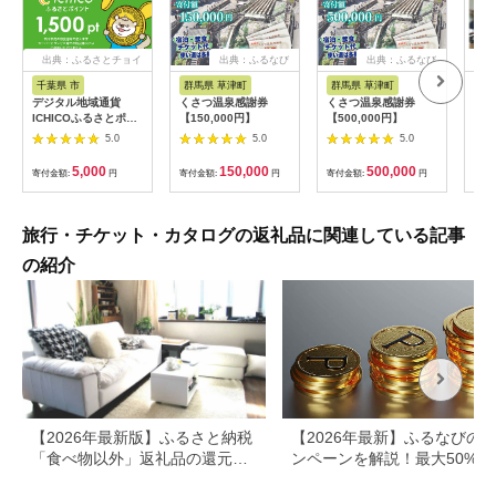
出典：ふるさとチョイ
出典：ふるなび
出典：ふるなび
出
ス
千葉県 市
群馬県 草津町
群馬県 草津町
京
デジタル地域通貨
くさつ温泉感謝券
くさつ温泉感謝券
【一
ICHICOふるさとポイ
【150,000円】
【500,000円】
フト
ント1,500pt
5.0
5.0
5.0
【12203-0284】
5,000
150,000
500,000
寄付金額:
円
寄付金額:
円
寄付金額:
円
寄付
旅行・チケット・カタログの返礼品に関連している記事
の紹介
【2026年最新版】ふるさと納税
【2026年最新】ふるなびの
「食べ物以外」返礼品の還元率
ンペーンを解説！最大50%還
ランキング！
も