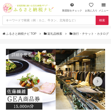
限度額をチェック
お気に入り
メニュー
検索
ふるさと納税ナビ TOP
返礼品検索
旅行・チケット・カタログ
詳細を見る