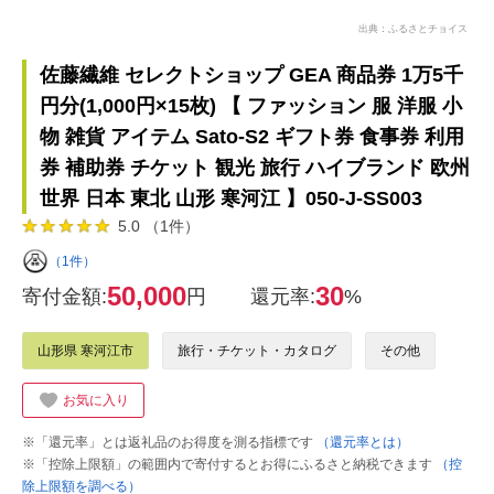
出典：ふるさとチョイス
佐藤繊維 セレクトショップ GEA 商品券 1万5千
円分(1,000円×15枚) 【 ファッション 服 洋服 小
物 雑貨 アイテム Sato-S2 ギフト券 食事券 利用
券 補助券 チケット 観光 旅行 ハイブランド 欧州
世界 日本 東北 山形 寒河江 】050-J-SS003
5.0 （1件）
（1件）
50,000
30
寄付金額:
円
還元率:
%
山形県 寒河江市
旅行・チケット・カタログ
その他
お気に入り
※「還元率」とは返礼品のお得度を測る指標です
（還元率とは）
※「控除上限額」の範囲内で寄付するとお得にふるさと納税できます
（控
除上限額を調べる）