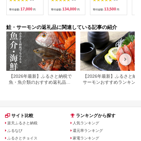
身 海鮮丼 さーもん サ
スライス 鮭 しゃけ 塩
知 
ラダ カルパッチョ 鮭
引
カツ
17,000
134,000
13,500
寄付金額:
円
寄付金額:
円
寄付金額:
円
寄付
さけ シャケ しゃけ 人
キ 
気 小分け 冷凍 スピー
式会
ド発送】 015B499
ング】
鮭・サーモンの返礼品に関連している記事の紹介
【2026年最新】ふるさと納税で
【2026年最新】ふるさと納
魚・魚介類のおすすめ返礼品ラ
サーモンおすすめランキング
ンキング
還元率・人気返礼品を比較
サイト比較
ランキングから探す
楽天ふるさと納税
人気ランキング
ふるなび
還元率ランキング
ふるさとチョイス
家電ランキング