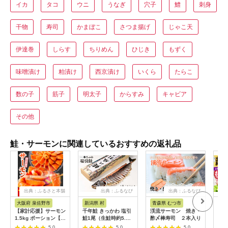
イカ
タコ
ウニ
うなぎ
穴子
鱧
刺身
干物
寿司
かまぼこ
さつま揚げ
じゃこ天
伊達巻
しらす
ちりめん
ひじき
もずく
味噌漬け
粕漬け
西京漬け
いくら
たらこ
数の子
筋子
明太子
からすみ
キャビア
その他
鮭・サーモンに関連しているおすすめの返礼品
出典：ふるさと本舗
出典：ふるなび
出典：ふるなび
大阪府 泉佐野市
新潟県 村
青森県 むつ市
高
【家計応援】サーモン
千年鮭 きっかわ 塩引
渓流サーモン 焼き・
【土
1.5kg ポーション【訳
鮭1尾（生鮭時約5.2
酢〆棒寿司 ２本入り
旬凍
あり サイズ不揃い 刺
～5.5kg）1034018
4人
5.0
5.0
5.0