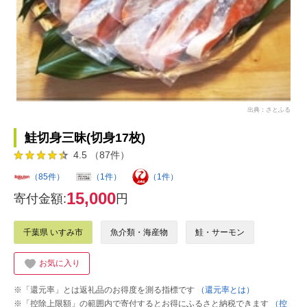
出典：さとふる
鮭切身三昧(切身17枚)
4.5 （87件）
（85件）
（1件）
（1件）
15,000
寄付金額:
円
千葉県 いすみ市
魚介類・海産物
鮭・サーモン
お気に入り
※「還元率」とは返礼品のお得度を測る指標です
（還元率とは）
※「控除上限額」の範囲内で寄付するとお得にふるさと納税できます
（控