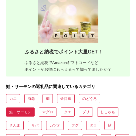
ふるさと納税でポイント大量GET！
ふるさと納税でAmazonギフトコードなど
ポイントがお得にもらえるって知ってましたか？
鮭・サーモンの返礼品に関連しているカテゴリ
カニ
海老
鯛
金目鯛
のどぐろ
鮭・サーモン
マグロ
クエ
ブリ
ししゃも
さんま
サバ
カツオ
フグ
タラ
鮎