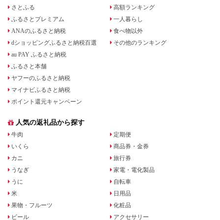
さとふる
高額ランキング
ふるさとプレミアム
一人暮らし
ANAのふるさと納税
食べ物以外
dショッピングふるさと納税百選
その他のランキング
au PAY ふるさと納税
ふるさと本舗
ヤフーのふるさと納税
マイナビふるさと納税
ポイント還元キャンペーン
人気の返礼品から探す
牛肉
定期便
いくら
商品券・金券
カニ
旅行券
うなぎ
家電・電化製品
うに
自転車
米
日用品
果物・フルーツ
化粧品
ビール
アクセサリー