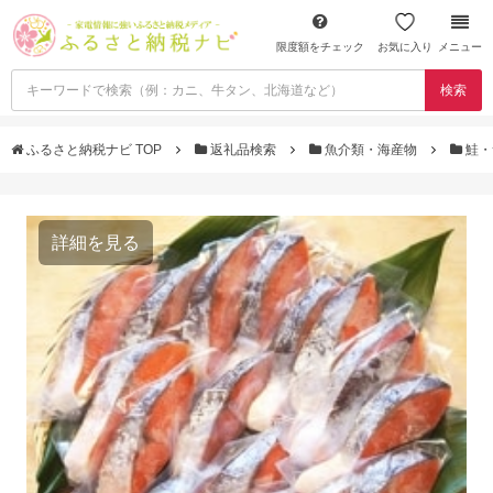
限度額をチェック
お気に入り
メニュー
検索
ふるさと納税ナビ TOP
返礼品検索
魚介類・海産物
鮭・
詳細を見る