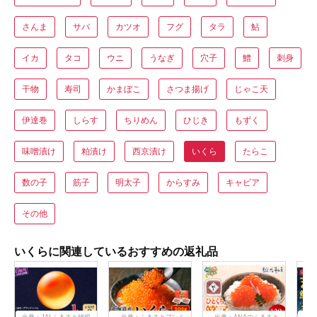
さんま
サバ
カツオ
フグ
タラ
鮎
イカ
タコ
ウニ
うなぎ
穴子
鱧
刺身
干物
寿司
かまぼこ
さつま揚げ
じゃこ天
伊達巻
しらす
ちりめん
ひじき
もずく
味噌漬け
粕漬け
西京漬け
いくら
たらこ
数の子
筋子
明太子
からすみ
キャビア
その他
いくらに関連しているおすすめの返礼品