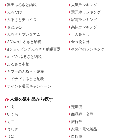
楽天ふるさと納税
人気ランキング
ふるなび
還元率ランキング
ふるさとチョイス
家電ランキング
さとふる
高額ランキング
ふるさとプレミアム
一人暮らし
ANAのふるさと納税
食べ物以外
dショッピングふるさと納税百選
その他のランキング
au PAY ふるさと納税
ふるさと本舗
ヤフーのふるさと納税
マイナビふるさと納税
ポイント還元キャンペーン
人気の返礼品から探す
牛肉
定期便
いくら
商品券・金券
カニ
旅行券
うなぎ
家電・電化製品
うに
自転車