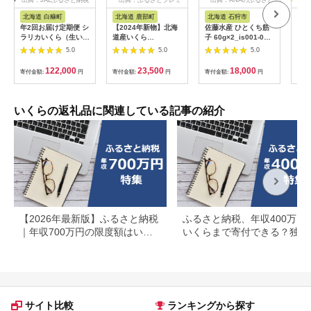
出典：JALふるさと納税
出典：ふるさとプレミ
出典：ANAのふるさと
出典
アム
納税
北海道 白糠町
北海道 鹿部町
北海道 石狩市
北
年2回お届け定期便 シ
【2024年新物】北海
佐藤水産 ひとくち筋
【期
ラリカいくら（生いく
道産いくら
子 60g×2_is001-026-
定↓
ら）
500g（250g×2パッ
000
り海
5.0
5.0
5.0
【1kg（250g×4）】
ク）小分け
イク
刺身
122,000
23,500
18,000
寄付金額:
円
寄付金額:
円
寄付金額:
円
寄付
け 
秋鮭
F4F
いくらの返礼品に関連している記事の紹介
【2026年最新版】ふるさと納税
ふるさと納税、年収400万円
｜年収700万円の限度額はいく
いくらまで寄付できる？独身
ら？共働き・住宅ローン別に徹
夫婦の場合の控除上限額を解
底解説
サイト比較
ランキングから探す