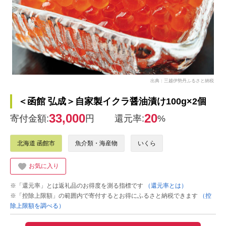
出典：三越伊勢丹ふるさと納税
＜函館 弘成＞自家製イクラ醤油漬け100g×2個
33,000
20
寄付金額:
円
還元率:
%
北海道 函館市
魚介類・海産物
いくら
お気に入り
※「還元率」とは返礼品のお得度を測る指標です
（還元率とは）
※「控除上限額」の範囲内で寄付するとお得にふるさと納税できます
（控
除上限額を調べる）