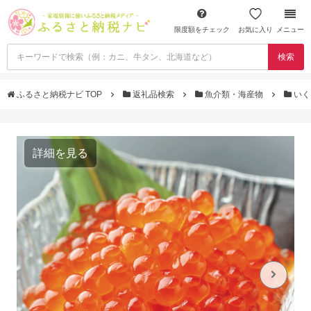
限度額をチェック
お気に入り
メニュー
検索
ふるさと納税ナビ TOP
返礼品検索
魚介類・海産物
いく
詳細を見る