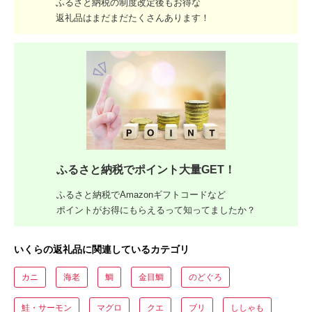
ふるさと納税の制度改定後もお得な
返礼品はまだまだたくさんあります！
ふるさと納税でポイント大量GET！
ふるさと納税でAmazonギフトコードなど
ポイントがお得にもらえるって知ってましたか？
いくらの返礼品に関連しているカテゴリ
カニ
海老
鯛
金目鯛
のどぐろ
鮭・サーモン
マグロ
クエ
ブリ
ししゃも