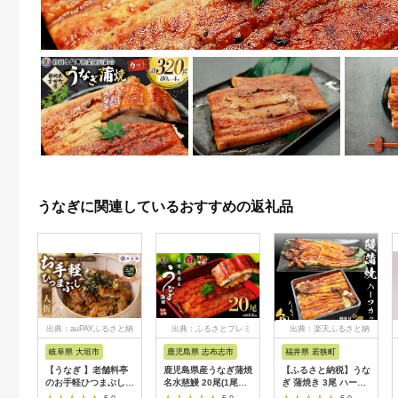
うなぎに関連しているおすすめの返礼品
出典：auPAYふるさと納
出典：ふるさとプレミ
出典：楽天ふるさと納
税
アム
税
岐阜県 大垣市
鹿児島県 志布志市
福井県 若狭町
【うなぎ 】老舗料亭
鹿児島県産うなぎ蒲焼
【ふるさと納税】うな
のお手軽ひつまぶし
名水慈鰻 20尾(1尾約
ぎ 蒲焼き 3尾 ハーフ
国産 鰻 ごはん たれ
160g)＜計約3.2kg＞
カット タレ・肝付き