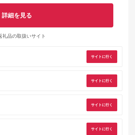
詳細を見る
返礼品の取扱いサイト
サイトに行く
サイトに行く
サイトに行く
天ふるさと納
出典：楽天ふるさと納
出典：ふるさとチョイ
出典：ふるな
税
税
ス
都市
静岡県 吉田町
鹿児島県 鹿屋市
静岡県 島田市
と納税】【春
【ふるさと納税】 う
1744-1 うなぎ問屋
【期間限定9月30日
サイトに行く
ぎ蒲焼炭火手
なぎ 国産 蒲焼 白焼
の 備長炭手焼 うな
での特別価格！】う
白焼炭火手
約160g 2尾〜24尾 選
ぎ蒲焼 特大２尾400
ぎ蒲焼 200g×5尾