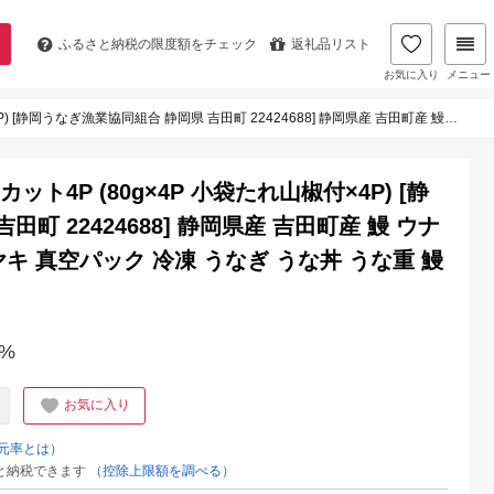
ふるさと納税の
限度額をチェック
返礼品リスト
お気に入り
メニュー
4688] 静岡県産 吉田町産 鰻 ウナギ 蒲焼き 蒲焼 かば焼き カバヤキ 真空パック 冷凍 うなぎ うな丼 うな重 鰻重 土用の丑の日 丑の日
ト4P (80g×4P 小袋たれ山椒付×4P) [静
町 22424688] 静岡県産 吉田町産 鰻 ウナ
ヤキ 真空パック 冷凍 うなぎ うな丼 うな重 鰻
%
お気に入り
元率とは）
と納税できます
（控除上限額を調べる）