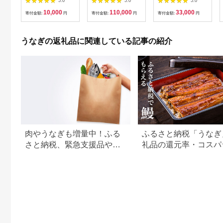
5.0
5.0
5.0
出汁つき 冷蔵便 1人
wa1-001
国産鰻 国産 うなぎ蒲
10,000
110,000
33,000
分 国産鰻 国産うなぎ
焼 惣菜 おかず ウナ
寄付金額:
円
寄付金額:
円
寄付金額:
円
うな重 ひつまぶし 冷
ギ 鰻 蒲焼
蔵 ギフト プレゼント
unagi 高級 厳選 温め
うなぎの返礼品に関連している記事の紹介
るだけ 10000円 1万
円 料理店 玉子屋別館
玉辰楼 岐阜県 大垣市
肉やうなぎも増量中！ふる
ふるさと納税「うなぎ
さと納税、緊急支援品やキ
礼品の還元率・コスパ
ャンペーン中の返礼品
キング！国産うなぎの
すめ返礼品も紹介