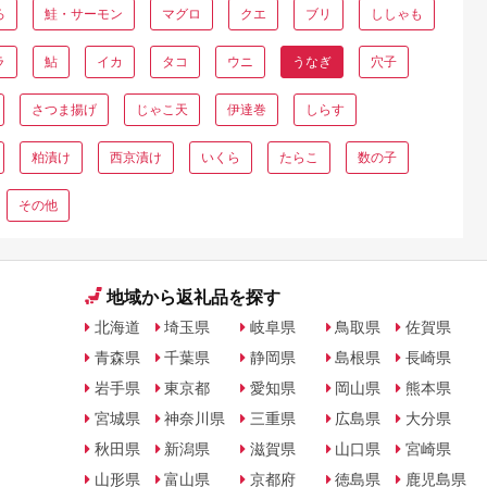
ろ
鮭・サーモン
マグロ
クエ
ブリ
ししゃも
ラ
鮎
イカ
タコ
ウニ
うなぎ
穴子
さつま揚げ
じゃこ天
伊達巻
しらす
粕漬け
西京漬け
いくら
たらこ
数の子
その他
地域から返礼品を探す
北海道
埼玉県
岐阜県
鳥取県
佐賀県
青森県
千葉県
静岡県
島根県
長崎県
岩手県
東京都
愛知県
岡山県
熊本県
宮城県
神奈川県
三重県
広島県
大分県
秋田県
新潟県
滋賀県
山口県
宮崎県
山形県
富山県
京都府
徳島県
鹿児島県