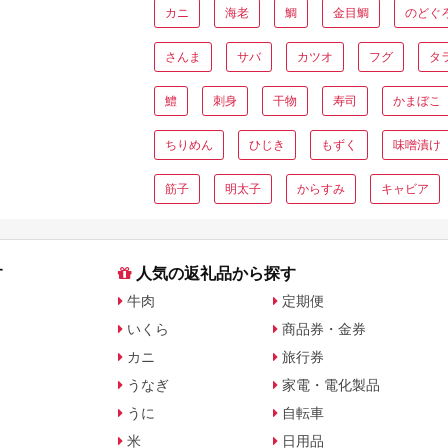
カニ
海老
鯛
金目鯛
のどぐ
さんま
サバ
カツオ
フグ
タ
鱧
刺身
干物
寿司
かまぼこ
ちりめん
ひじき
もずく
味噌漬け
筋子
明太子
からすみ
キャビア
す
人気の返礼品から探す
牛肉
定期便
いくら
商品券・金券
カニ
旅行券
うなぎ
家電・電化製品
うに
自転車
米
日用品