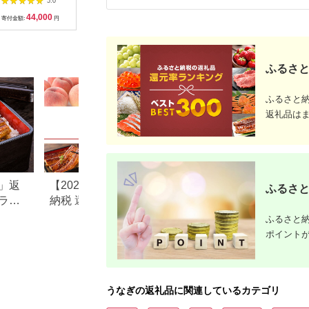
5.0
5.0
5.0
れ付）備長炭手焼き
焼きの紅白
44,000
15,000
59,000
2
炭火焼一筋130年 明
種類 2尾 
寄付金額:
円
寄付金額:
円
寄付金額:
円
寄付金額:
治27年（1894年）創
ン酢 付き
業 国産 鰻 手焼き 備
食べ比べ 
長炭 送料無料さいと
炭火焼き 
し サイト 数量限定 テ
冷凍 お取
レビ紹介＜13-1a＞
おすすめ 
ふるさと
市
ふるさと
返礼品は
」返
【2026年版】楽天ふるさと
静岡県吉田町のふ
ふるさと
ラン
納税 還元率ランキング｜高
税のご紹介
おす
還元率返礼品をジャンル別
ふるさと納
に比較
ポイント
うなぎの返礼品に関連しているカテゴリ