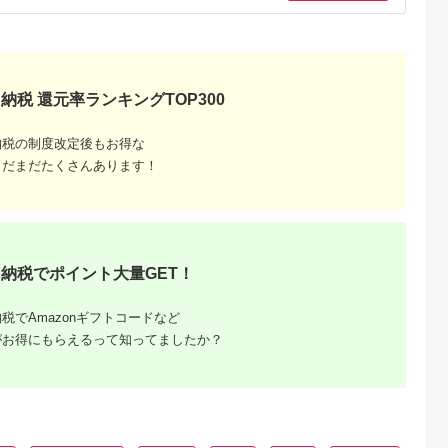
5.0
5.0
5.0
5.0
セット | 2
べる種類 量 丑の日
ｇ
(1kg) うなぎ ウナギ
0,000
20,000
16,000
33,000
タレ 山椒 ポ
[駿河淡水 静岡県 吉田
鰻 蒲焼 蒲焼き冷凍 
円
寄付金額:
円
寄付金額:
円
寄付金額:
円
 鰻 ウナギ
町 22424530] タレ山
産 大五 大五通商 静
蒲焼 白焼き
椒付き 真空パック 個
島田市
白焼 備長炭
包装 静岡県産 静岡 鰻
り寄せ 人気
ウナギ 蒲焼き 白焼き
京都府 京都
丑の日配送
納税 還元率ランキングTOP300
納税の制度改定後もお得な
まだまだたくさんあります！
るさと納
納税でポイント大量GET！
税でAmazonギフトコードなど
がお得にもらえるって知ってましたか？