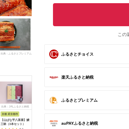
この
ふるさとチョイス
出典：ふるさとプレミアム
楽天ふるさと納税
ふるさとプレミアム
出典：JALふるさと納税
出典：楽天ふるさと納
出典：ふるさとチョイ
出典：楽
税
ス
京都 府京都市
宮崎県 西都市
愛知県 春日井市
京都 府京
【山ばな平八茶屋】鰻
【ふるさと納税】「う
【うなぎ】創業七十余
【ふるさ
auPAYふるさと納税
三昧（3本セット）
なぎの入船」国産うな
年の味 至高の鰻蒲焼
日】うな
ぎ かば焼7切(熟成た
４尾
焼 うなぎ