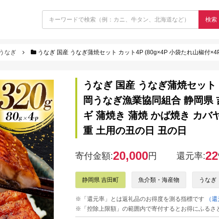
検索
うなぎ
うなぎ 国産 うなぎ蒲焼セット カット4P (80g×4P 小袋たれ山椒付×4P) [静岡うなぎ漁業協同組合 静岡県 吉田町 2242
うなぎ 国産 うなぎ蒲焼セット カッ
岡うなぎ漁業協同組合 静岡県 吉田
ギ 蒲焼き 蒲焼 かば焼き カバ
重 土用の丑の日 丑の日
20,000
22
寄付金額:
円
還元率:
静岡県 吉田町
魚介類・海産物
うなぎ
※「還元率」とは返礼品のお得度を測る指標です
（還
※「控除上限額」の範囲内で寄付するとお得にふるさ