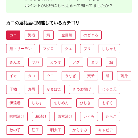
ポイントがお得にもらえるって知ってましたか？
カニの返礼品に関連しているカテゴリ
カニ
海老
鯛
金目鯛
のどぐろ
鮭・サーモン
マグロ
クエ
ブリ
ししゃも
さんま
サバ
カツオ
フグ
タラ
鮎
イカ
タコ
ウニ
うなぎ
穴子
鱧
刺身
干物
寿司
かまぼこ
さつま揚げ
じゃこ天
伊達巻
しらす
ちりめん
ひじき
もずく
味噌漬け
粕漬け
西京漬け
いくら
たらこ
数の子
筋子
明太子
からすみ
キャビア