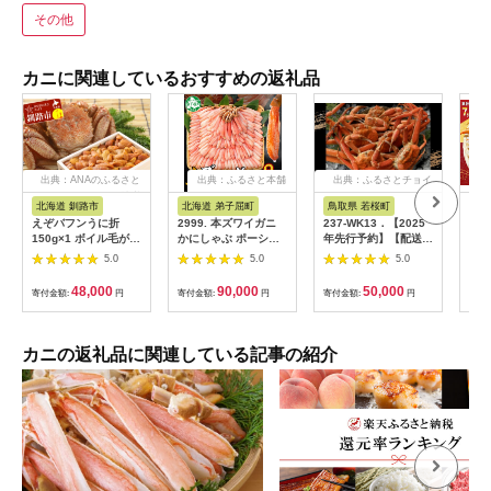
その他
カニに関連しているおすすめの返礼品
出典：ANAのふるさと
出典：ふるさと本舗
出典：ふるさとチョイ
納税
ス
北海道 釧路市
北海道 弟子屈町
鳥取県 若桜町
宮
えぞバフンうに折
2999. 本ズワイガニ
237-WK13．【2025
カッ
150g×1 ボイル毛がに
かにしゃぶ ポーショ
年先行予約】【配送日
むき
400g×1 ふるさと納税
ン 500g 6個 12-16人
時指定可】【蒸し】訳
1.5
5.0
5.0
5.0
うに かに F4F-0843
前 カット済 ずわい蟹
あり足折れ松葉ガニ
しゃ
ズワイガニ カニ 蟹 か
1.5kg前後
量1
48,000
90,000
50,000
寄付金額:
円
寄付金額:
円
寄付金額:
円
寄付
に 蟹足 生 生食 蟹し
城県
ゃぶ 人気 お取り寄せ
205
送料無料 北海道 弟子
ずわ
屈町
棒 
カニの返礼品に関連している記事の紹介
ン