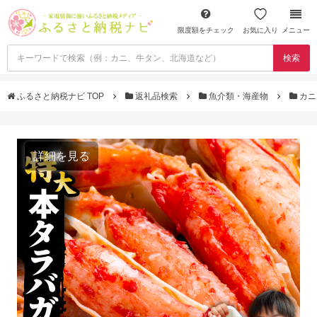
限度額をチェック
お気に入り
メニュー
検索
ふるさと納税ナビ TOP
返礼品検索
魚介類・海産物
カ
詳細を見る