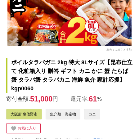
出典：ふるさと本舗
ボイルタラバガニ 2kg 特大 8Lサイズ【昆布仕立
て 化粧箱入り 贈答 ギフト カニ かに 蟹 たらば
蟹 タラバ蟹 タラバカニ 海鮮 魚介 家計応援】
kgp0060
51,000
61
寄付金額:
円
還元率:
%
大阪府 泉佐野市
魚介類・海産物
カニ
お気に入り