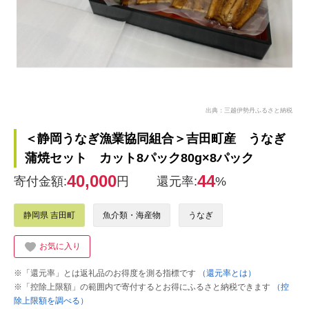
出典：三越伊勢丹ふるさと納税
＜静岡うなぎ漁業協同組合＞吉田町産 うなぎ
蒲焼セット カット8パック80g×8パック
40,000
44
寄付金額:
円
還元率:
%
静岡県 吉田町
魚介類・海産物
うなぎ
お気に入り
※「還元率」とは返礼品のお得度を測る指標です
（還元率とは）
※「控除上限額」の範囲内で寄付するとお得にふるさと納税できます
（控
除上限額を調べる）