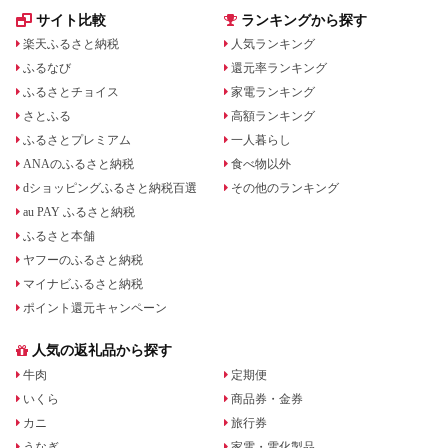
サイト比較
ランキングから探す
楽天ふるさと納税
人気ランキング
ふるなび
還元率ランキング
ふるさとチョイス
家電ランキング
さとふる
高額ランキング
ふるさとプレミアム
一人暮らし
ANAのふるさと納税
食べ物以外
dショッピングふるさと納税百選
その他のランキング
au PAY ふるさと納税
ふるさと本舗
ヤフーのふるさと納税
マイナビふるさと納税
ポイント還元キャンペーン
人気の返礼品から探す
牛肉
定期便
いくら
商品券・金券
カニ
旅行券
うなぎ
家電・電化製品