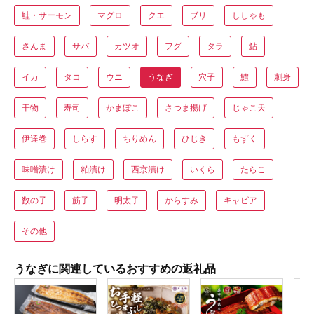
鮭・サーモン
マグロ
クエ
ブリ
ししゃも
さんま
サバ
カツオ
フグ
タラ
鮎
イカ
タコ
ウニ
うなぎ
穴子
鱧
刺身
干物
寿司
かまぼこ
さつま揚げ
じゃこ天
伊達巻
しらす
ちりめん
ひじき
もずく
味噌漬け
粕漬け
西京漬け
いくら
たらこ
数の子
筋子
明太子
からすみ
キャビア
その他
うなぎに関連しているおすすめの返礼品