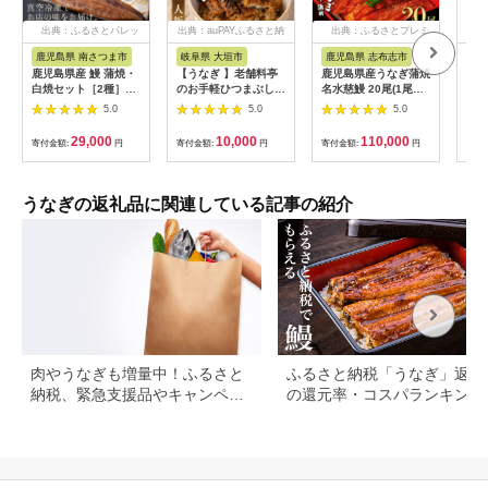
出典：ふるさとパレッ
出典：auPAYふるさと納
出典：ふるさとプレミ
出
ト
税
アム
鹿児島県 南さつま市
岐阜県 大垣市
鹿児島県 志布志市
福
鹿児島県産 鰻 蒲焼・
【うなぎ 】老舗料亭
鹿児島県産うなぎ蒲焼
【ふ
白焼セット［2種］う
のお手軽ひつまぶし
名水慈鰻 20尾(1尾約
ぎ 
なぎ専門店「万のせ」
国産 鰻 ごはん たれ
160g)＜計約3.2kg＞
カッ
5.0
5.0
5.0
加工品 詰め合わせ 詰
出汁つき 冷蔵便 1人
wa1-001
国産
合わ ギフト 贈答 贈り
分 国産鰻 国産うなぎ
焼 
29,000
10,000
110,000
寄付金額:
円
寄付金額:
円
寄付金額:
円
寄付
物 手土産 御祝 お祝い
うな重 ひつまぶし 冷
ギ 
鹿児島うなぎ 鰻 ウナ
蔵 ギフト プレゼント
ギ スタミナ 土用の丑
unagi 高級 厳選 温め
の日 蒲焼き 白焼き う
るだけ 10000円 1万
うなぎの返礼品に関連している記事の紹介
な重 たれ だし 山椒
円 料理店 玉子屋別館
山葵 鹿児島県 南さつ
玉辰楼 岐阜県 大垣市
ま市
肉やうなぎも増量中！ふるさと
ふるさと納税「うなぎ」返礼
納税、緊急支援品やキャンペー
の還元率・コスパランキング
ン中の返礼品
国産うなぎのおすすめ返礼品
紹介