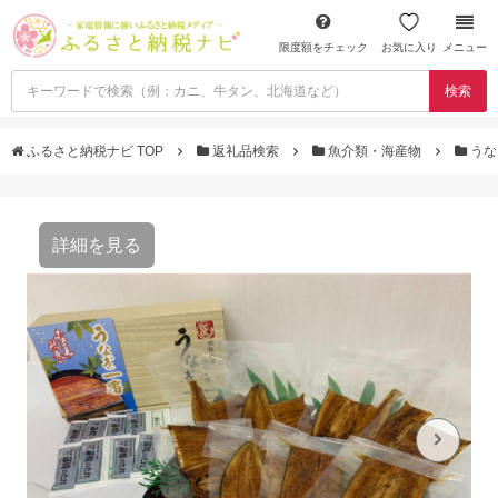
限度額をチェック
お気に入り
メニュー
検索
ふるさと納税ナビ TOP
返礼品検索
魚介類・海産物
うな
詳細を見る