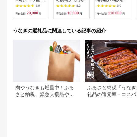
白焼セット［2種］う
のお手軽ひつまぶし
名水慈鰻 20尾(1尾約
なぎ専門店「万のせ」
国産 鰻 ごはん たれ
160g)＜計約3.2kg＞
5.0
5.0
5.0
加工品 詰め合わせ 詰
出汁つき 冷蔵便 1人
wa1-001
29,000
10,000
110,000
合わ ギフト 贈答 贈り
分 国産鰻 国産うなぎ
寄付金額:
円
寄付金額:
円
寄付金額:
円
物 手土産 御祝 お祝い
うな重 ひつまぶし 冷
鹿児島うなぎ 鰻 ウナ
蔵 ギフト プレゼント
ギ スタミナ 土用の丑
unagi 高級 厳選 温め
うなぎの返礼品に関連している記事の紹介
の日 蒲焼き 白焼き う
るだけ 10000円 1万
な重 たれ だし 山椒
円 料理店 玉子屋別館
山葵 鹿児島県 南さつ
玉辰楼 岐阜県 大垣市
ま市
肉やうなぎも増量中！ふる
ふるさと納税「うなぎ
さと納税、緊急支援品やキ
礼品の還元率・コスパ
ャンペーン中の返礼品
キング！国産うなぎの
すめ返礼品も紹介