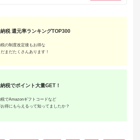
高の鰻蒲焼
日】うなぎ蒲焼炭火手
なぎ 国産 蒲焼 白焼
の 備長炭手焼 う
焼 うなぎ白焼炭火手
約160g 2尾〜24尾 選
ぎ蒲焼 特大２尾40
5.0
5.0
5.0
5.0
焼きの紅白セット | 2
べる種類 量 丑の日
ｇ
9,000
20,000
20,000
16,000
種類 2尾 タレ 山椒 ポ
[駿河淡水 静岡県 吉田
円
寄付金額:
円
寄付金額:
円
寄付金額:
円
ン酢 付き 鰻 ウナギ
町 22424530] タレ山
食べ比べ 蒲焼 白焼き
椒付き 真空パック 個
炭火焼き 白焼 備長炭
包装 静岡県産 静岡 鰻
納税 還元率ランキングTOP300
冷凍 お取り寄せ 人気
ウナギ 蒲焼き 白焼き
おすすめ 京都府 京都
丑の日配送
市
納税の制度改定後もお得な
まだまだたくさんあります！
納税でポイント大量GET！
るさと納
税でAmazonギフトコードなど
がお得にもらえるって知ってましたか？