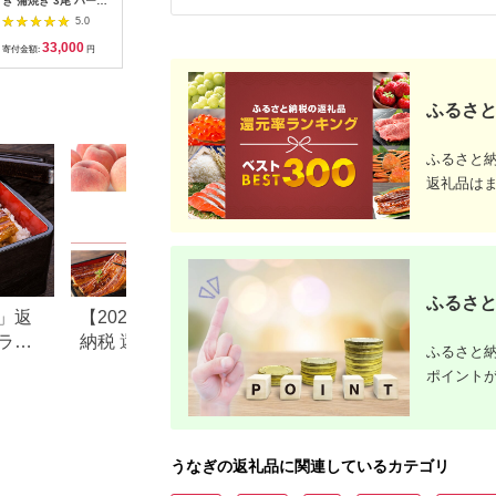
ぎ 蒲焼き 3尾 ハーフ
三昧（3本セット）
なぎの入船」国産うな
年の味 至
カット タレ・肝付き
ぎ かば焼7切(熟成た
４尾
5.0
5.0
5.0
国産鰻 国産 うなぎ蒲
れ付）備長炭手焼き
33,000
44,000
15,000
5
焼 惣菜 おかず ウナ
炭火焼一筋130年 明
寄付金額:
円
寄付金額:
円
寄付金額:
円
寄付金額:
ギ 鰻 蒲焼
治27年（1894年）創
業 国産 鰻 手焼き 備
長炭 送料無料さいと
ふるさと
し サイト 数量限定 テ
レビ紹介＜13-1a＞
ふるさと
返礼品は
ふるさと
」返
【2026年版】楽天ふるさと
静岡県吉田町のふ
ラン
納税 還元率ランキング｜高
税のご紹介
ふるさと納
おす
還元率返礼品をジャンル別
ポイント
に比較
うなぎの返礼品に関連しているカテゴリ