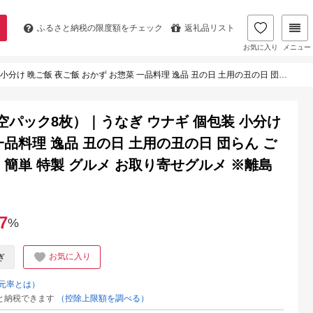
ふるさと納税の
限度額をチェック
返礼品リスト
お気に入り
メニュー
逸品 丑の日 土用の丑の日 団らん ご馳走 ごちそう お祝い ハレの日 簡単 特製 グルメ お取り寄せグルメ ※離島への配送不可
パック8枚）｜うなぎ ウナギ 個包装 小分け
一品料理 逸品 丑の日 土用の丑の日 団らん ご
 簡単 特製 グルメ お取り寄せグルメ ※離島
7
%
お気に入り
ぎ
元率とは）
と納税できます
（控除上限額を調べる）