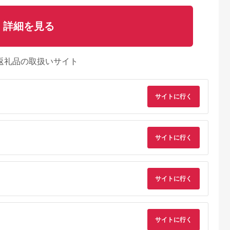
詳細を見る
返礼品の取扱いサイト
サイトに行く
サイトに行く
サイトに行く
るさとチョイ
出典：楽天ふるさと納
出典：楽天ふるさと納
出典：ふるさとチョ
ス
税
税
日井市
京都 府京都市
静岡県 吉田町
鹿児島県 鹿屋市
サイトに行く
】創業七十余
【ふるさと納税】【春
【ふるさと納税】 う
1744-1 うなぎ問屋