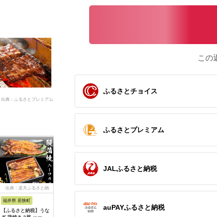
この
ふるさとチョイス
出典：ふるさとプレミアム
ふるさとプレミアム
JALふるさと納税
出典：楽天ふるさと納
出典：JALふるさと納税
出典：楽天ふるさと納
出典：ふ
税
税
福井県 若狭町
京都 府京都市
宮崎県 西都市
愛知県 春
auPAYふるさと納税
【ふるさと納税】うな
【山ばな平八茶屋】鰻
【ふるさと納税】「う
【うなぎ