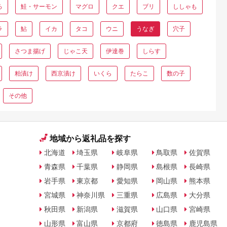
ろ
鮭・サーモン
マグロ
クエ
ブリ
ししゃも
ラ
鮎
イカ
タコ
ウニ
うなぎ
穴子
さつま揚げ
じゃこ天
伊達巻
しらす
粕漬け
西京漬け
いくら
たらこ
数の子
その他
地域から返礼品を探す
北海道
埼玉県
岐阜県
鳥取県
佐賀県
青森県
千葉県
静岡県
島根県
長崎県
岩手県
東京都
愛知県
岡山県
熊本県
宮城県
神奈川県
三重県
広島県
大分県
秋田県
新潟県
滋賀県
山口県
宮崎県
山形県
富山県
京都府
徳島県
鹿児島県