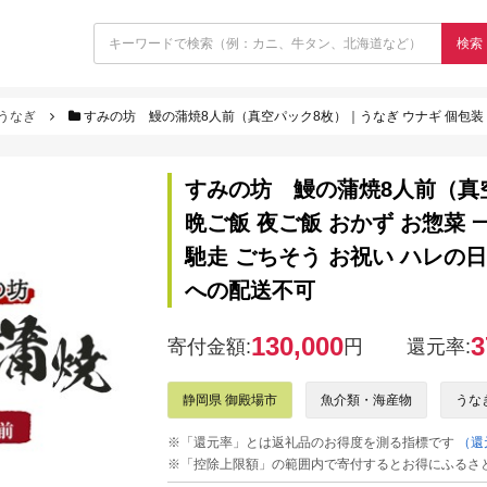
検索
うなぎ
すみの坊 鰻の蒲焼8人前（真空パック8枚）｜うなぎ ウナギ 個包装 小分け 晩ご飯 夜ご飯 おかず お惣菜 一品料理 
すみの坊 鰻の蒲焼8人前（真空
晩ご飯 夜ご飯 おかず お惣菜 
馳走 ごちそう お祝い ハレの日
への配送不可
130,000
3
寄付金額:
円
還元率:
静岡県 御殿場市
魚介類・海産物
うな
※「還元率」とは返礼品のお得度を測る指標です
（還
※「控除上限額」の範囲内で寄付するとお得にふるさ