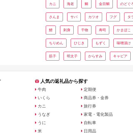
カニ
海老
鯛
金目鯛
のどぐ
さんま
サバ
カツオ
フグ
タ
鱧
刺身
干物
寿司
かまぼこ
ちりめん
ひじき
もずく
味噌漬け
筋子
明太子
からすみ
キャビア
す
人気の返礼品から探す
牛肉
定期便
いくら
商品券・金券
カニ
旅行券
うなぎ
家電・電化製品
うに
自転車
米
日用品