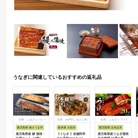
うなぎに関連しているおすすめの返礼品
出典：ふるさとパレッ
出典：auPAYふるさと納
出典：ふるさとプレミ
ト
税
アム
鹿児島県 南さつま市
岐阜県 大垣市
鹿児島県 志布志市
鹿児島県産 鰻 蒲焼・
【うなぎ 】老舗料亭
鹿児島県産うなぎ蒲焼