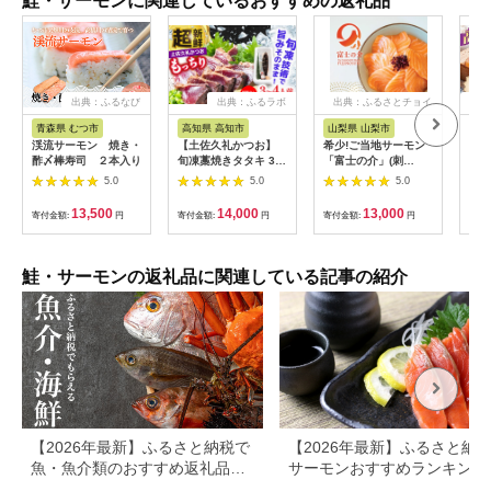
鮭・サーモンに関連しているおすすめの返礼品
出典：ふるなび
出典：ふるラボ
出典：ふるさとチョイ
出
ス
青森県 むつ市
高知県 高知市
山梨県 山梨市
滋
渓流サーモン 焼き・
【土佐久礼かつお】
希少!ご当地サーモン
【訳
酢〆棒寿司 ２本入り
旬凍藁焼きタタキ 3〜
「富士の介」(刺
ン 
4人前（約400g） / 高
身)240g(80g×3)少量
ン 
5.0
5.0
5.0
知 土佐 久礼 かつお
パックを冷凍便でお届
10
カツオ 鰹 たたき タタ
け【1460519】
市/
13,500
14,000
13,000
寄付金額:
円
寄付金額:
円
寄付金額:
円
寄付
キ 海鮮 魚 刺身 【株
[AQ
式会社ジャパンダイニ
ーモ
ング】 [ATHR001]
ーモ
モン
鮭・サーモンの返礼品に関連している記事の紹介
取り
類 
ダ 
ムチ
チ 
ィー
ト 
【2026年最新】ふるさと納税で
【2026年最新】ふるさと納
魚・魚介類のおすすめ返礼品ラ
サーモンおすすめランキング
ンキング
還元率・人気返礼品を比較