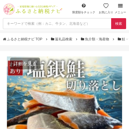
限度額をチェック
お気に入り
メニュー
検索
ふるさと納税ナビ TOP
返礼品検索
魚介類・海産物
鮭・
詳細を見る