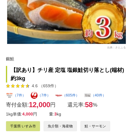
出典：さとふる
銀鮭
【訳あり】チリ産 定塩 塩銀鮭切り落とし(端材)
約3kg
4.6 （659件）
（7件）
（7件）
（605件）
（40件）
12,000
58
寄付金額:
円
還元率:
%
1kg単価:
4,000
円
量:
3
kg
千葉県 いすみ市
魚介類・海産物
鮭・サーモン