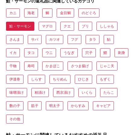
鮭・サーモンの返礼品に関連しているカテゴリ
カニ
海老
鯛
金目鯛
のどぐろ
鮭・サーモン
マグロ
クエ
ブリ
ししゃも
さんま
サバ
カツオ
フグ
タラ
鮎
イカ
タコ
ウニ
うなぎ
穴子
鱧
刺身
干物
寿司
かまぼこ
さつま揚げ
じゃこ天
伊達巻
しらす
ちりめん
ひじき
もずく
味噌漬け
粕漬け
西京漬け
いくら
たらこ
数の子
筋子
明太子
からすみ
キャビア
その他