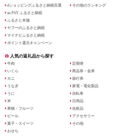
dショッピングふるさと納税百選
その他のランキング
au PAY ふるさと納税
ふるさと本舗
ヤフーのふるさと納税
マイナビふるさと納税
ポイント還元キャンペーン
人気の返礼品から探す
牛肉
定期便
いくら
商品券・金券
カニ
旅行券
うなぎ
家電・電化製品
うに
自転車
米
日用品
果物・フルーツ
化粧品
ビール
アクセサリー
菓子・スイーツ
その他
おせち