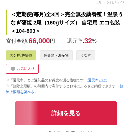
出典：ふるさとチョイス
＜定期便(毎月)全3回＞完全無投薬養殖！温泉う
なぎ蒲焼 2尾（160gサイズ） 自宅用 エコ包装
＜104-803＞
66,000
32
寄付金額:
円
還元率:
%
大分県 杵築市
魚介類・海産物
うなぎ
お気に入り
※「還元率」とは返礼品のお得度を測る指標です
（還元率とは）
※「控除上限額」の範囲内で寄付するとお得にふるさと納税できます
（控
除上限額を調べる）
詳細を見る