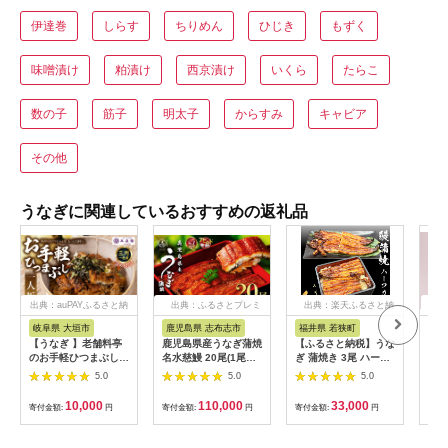
伊達巻
しらす
ちりめん
ひじき
もずく
味噌漬け
粕漬け
西京漬け
いくら
たらこ
数の子
筋子
明太子
からすみ
キャビア
その他
うなぎに関連しているおすすめの返礼品
出典：auPAYふるさと納
出典：ふるさとプレミ
出典：楽天ふるさと納
出典
税
アム
税
岐阜県 大垣市
鹿児島県 志布志市
福井県 若狭町
京
【うなぎ 】老舗料亭
鹿児島県産うなぎ蒲焼
【ふるさと納税】うな
【山
のお手軽ひつまぶし
名水慈鰻 20尾(1尾約
ぎ 蒲焼き 3尾 ハーフ
三昧
国産 鰻 ごはん たれ
160g)＜計約3.2kg＞
カット タレ・肝付き
5.0
5.0
5.0
出汁つき 冷蔵便 1人
wa1-001
国産鰻 国産 うなぎ蒲
分 国産鰻 国産うなぎ
焼 惣菜 おかず ウナ
10,000
110,000
33,000
寄付金額:
円
寄付金額:
円
寄付金額:
円
寄付
うな重 ひつまぶし 冷
ギ 鰻 蒲焼
蔵 ギフト プレゼント
unagi 高級 厳選 温め