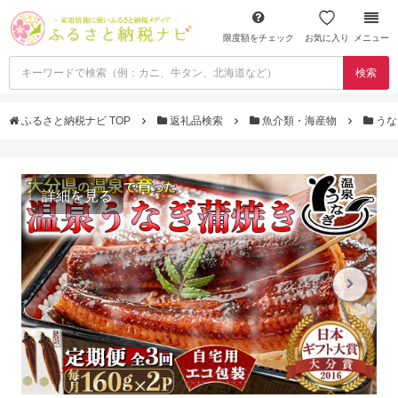
限度額をチェック
お気に入り
メニュー
検索
ふるさと納税ナビ TOP
返礼品検索
魚介類・海産物
うな
詳細を見る