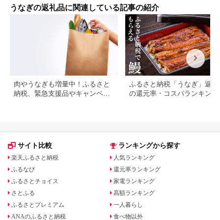
るだけ 10000円 1万
うなぎの返礼品に関連している記事の紹介
円 料理店 玉子屋別館
玉辰楼 岐阜県 大垣市
肉やうなぎも増量中！ふるさと
ふるさと納税「うなぎ」返礼
納税、緊急支援品やキャンペー
の還元率・コスパランキング
ン中の返礼品
国産うなぎのおすすめ返礼品
紹介
サイト比較
ランキングから探す
楽天ふるさと納税
人気ランキング
ふるなび
還元率ランキング
ふるさとチョイス
家電ランキング
さとふる
高額ランキング
ふるさとプレミアム
一人暮らし
ANAのふるさと納税
食べ物以外