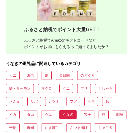
ふるさと納税でポイント大量GET！
ふるさと納税でAmazonギフトコードなど
ポイントがお得にもらえるって知ってましたか？
うなぎの返礼品に関連しているカテゴリ
カニ
海老
鯛
金目鯛
のどぐろ
鮭・サーモン
マグロ
クエ
ブリ
ししゃも
さんま
サバ
カツオ
フグ
タラ
鮎
イカ
タコ
ウニ
うなぎ
穴子
鱧
刺身
干物
寿司
かまぼこ
さつま揚げ
じゃこ天