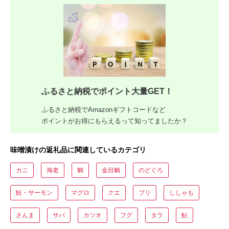
ふるさと納税でポイント大量GET！
ふるさと納税でAmazonギフトコードなど
ポイントがお得にもらえるって知ってましたか？
味噌漬けの返礼品に関連しているカテゴリ
カニ
海老
鯛
金目鯛
のどぐろ
鮭・サーモン
マグロ
クエ
ブリ
ししゃも
さんま
サバ
カツオ
フグ
タラ
鮎