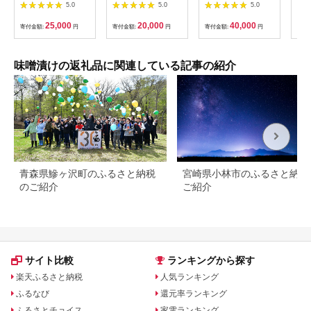
切れ詰め合わせ 華二
種、肉2種）計12枚
700g
5.0
5.0
5.0
段 ［ 京都 西京漬け
【朋寿司 特製 みそ 銀
減塩 無添加 魚 簡単
鮭 鰆 銀鱈 豚ロース
25,000
20,000
40,000
寄付金額:
円
寄付金額:
円
寄付金額:
円
寄付
便利 人気 おすすめ お
水戸市 茨城県】
取り寄せ 通販 送料無
（EW-3）
料 ふるさと納税 ］
味噌漬けの返礼品に関連している記事の紹介
青森県鰺ヶ沢町のふるさと納税
宮崎県小林市のふるさと納税
のご紹介
ご紹介
サイト比較
ランキングから探す
楽天ふるさと納税
人気ランキング
ふるなび
還元率ランキング
ふるさとチョイス
家電ランキング