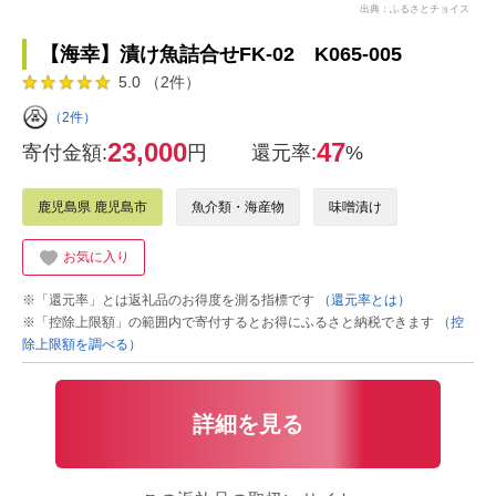
出典：ふるさとチョイス
【海幸】漬け魚詰合せFK-02 K065-005
5.0 （2件）
（2件）
23,000
47
寄付金額:
円
還元率:
%
鹿児島県 鹿児島市
魚介類・海産物
味噌漬け
お気に入り
※「還元率」とは返礼品のお得度を測る指標です
（還元率とは）
※「控除上限額」の範囲内で寄付するとお得にふるさと納税できます
（控
除上限額を調べる）
詳細を見る