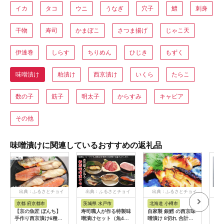
イカ
タコ
ウニ
うなぎ
穴子
鱧
刺身
干物
寿司
かまぼこ
さつま揚げ
じゃこ天
伊達巻
しらす
ちりめん
ひじき
もずく
味噌漬け
粕漬け
西京漬け
いくら
たらこ
数の子
筋子
明太子
からすみ
キャビア
その他
味噌漬けに関連しているおすすめの返礼品
出典：ふるさとチョイ
出典：ふるさとチョイ
出典：ふるさとチョイ
出
ス
ス
ス
京都 府京都市
茨城県 水戸市
北海道 小樽市
新
【京の魚匠 ぼんち】
寿司職人が作る特製味
自家製 銀鱈 の西京味
越の
手作り西京漬け6種12
噌漬けセット（魚4
噌漬け 8切れ 合計約