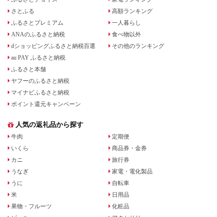
さとふる
高額ランキング
ふるさとプレミアム
一人暮らし
ANAのふるさと納税
食べ物以外
dショッピングふるさと納税百選
その他のランキング
au PAY ふるさと納税
ふるさと本舗
ヤフーのふるさと納税
マイナビふるさと納税
ポイント還元キャンペーン
人気の返礼品から探す
牛肉
定期便
いくら
商品券・金券
カニ
旅行券
うなぎ
家電・電化製品
うに
自転車
米
日用品
果物・フルーツ
化粧品