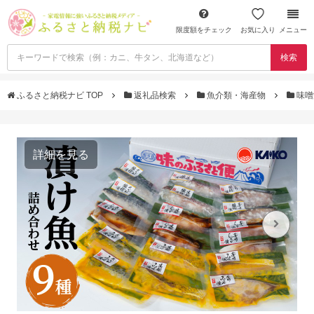
限度額をチェック
お気に入り
メニュー
検索
ふるさと納税ナビ TOP
返礼品検索
魚介類・海産物
味噌
詳細を見る