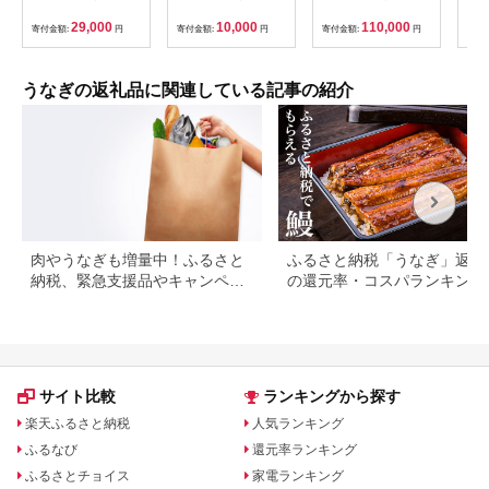
加工品 詰め合わせ 詰
出汁つき 冷蔵便 1人
wa1-001
国産
合わ ギフト 贈答 贈り
分 国産鰻 国産うなぎ
焼 
29,000
10,000
110,000
寄付金額:
円
寄付金額:
円
寄付金額:
円
寄付
物 手土産 御祝 お祝い
うな重 ひつまぶし 冷
ギ 
鹿児島うなぎ 鰻 ウナ
蔵 ギフト プレゼント
ギ スタミナ 土用の丑
unagi 高級 厳選 温め
の日 蒲焼き 白焼き う
るだけ 10000円 1万
うなぎの返礼品に関連している記事の紹介
な重 たれ だし 山椒
円 料理店 玉子屋別館
山葵 鹿児島県 南さつ
玉辰楼 岐阜県 大垣市
ま市
肉やうなぎも増量中！ふるさと
ふるさと納税「うなぎ」返礼
納税、緊急支援品やキャンペー
の還元率・コスパランキング
ン中の返礼品
国産うなぎのおすすめ返礼品
紹介
サイト比較
ランキングから探す
楽天ふるさと納税
人気ランキング
ふるなび
還元率ランキング
ふるさとチョイス
家電ランキング