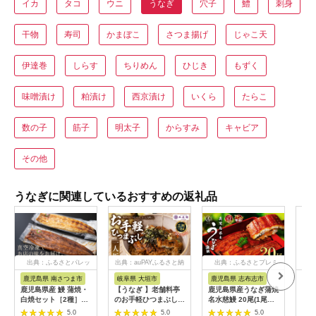
イカ
タコ
ウニ
うなぎ
穴子
鱧
刺身
干物
寿司
かまぼこ
さつま揚げ
じゃこ天
伊達巻
しらす
ちりめん
ひじき
もずく
味噌漬け
粕漬け
西京漬け
いくら
たらこ
数の子
筋子
明太子
からすみ
キャビア
その他
うなぎに関連しているおすすめの返礼品
出典：ふるさとパレッ
出典：auPAYふるさと納
出典：ふるさとプレミ
出
ト
税
アム
鹿児島県 南さつま市
岐阜県 大垣市
鹿児島県 志布志市
福
鹿児島県産 鰻 蒲焼・
【うなぎ 】老舗料亭
鹿児島県産うなぎ蒲焼
【ふ
白焼セット［2種］う
のお手軽ひつまぶし
名水慈鰻 20尾(1尾約
ぎ 
なぎ専門店「万のせ」
国産 鰻 ごはん たれ
160g)＜計約3.2kg＞
カッ
5.0
5.0
5.0