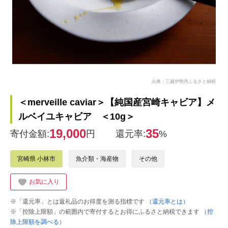
出典：三越伊勢丹ふるさと納税
＜merveille caviar＞【純国産宮崎キャビア】メ
ルベイユキャビア ＜10g＞
19,000
35
寄付金額:
円
還元率:
%
宮崎県 小林市
魚介類・海産物
その他
お気に入り
※「還元率」とは返礼品のお得度を測る指標です
（還元率とは）
※「控除上限額」の範囲内で寄付するとお得にふるさと納税できます
（控
除上限額を調べる）