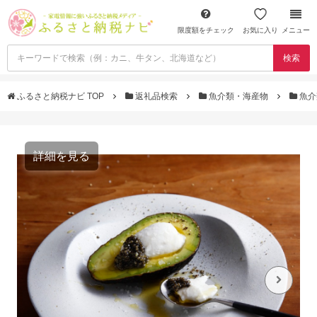
限度額をチェック
お気に入り
メニュー
検索
ふるさと納税ナビ TOP
返礼品検索
魚介類・海産物
魚介
詳細を見る