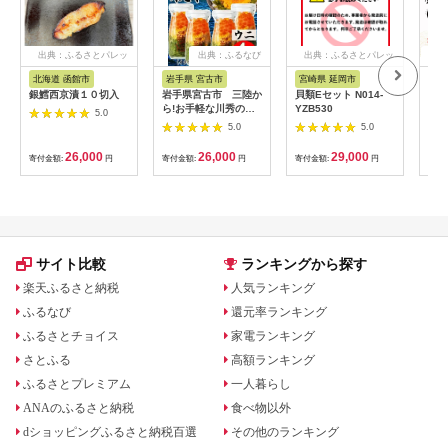
出典：ふるさとパレッ
出典：ふるなび
出典：ふるさとパレッ
出典
ト
ト
北海道 函館市
岩手県 宮古市
宮崎県 延岡市
新
銀鱈西京漬１０切入
岩手県宮古市 三陸か
貝類Eセット N014-
越後
ら!お手軽な川秀の冷
YZB530
けか
5.0
凍海鮮丼 瓶ドン(ウ
鮭 
5.0
5.0
ニ・イクラ・メカブ入
しゃ
り) 4本セット【配送
ン 
26,000
26,000
29,000
寄付金額:
円
寄付金額:
円
寄付金額:
円
寄付
不可地域：離島】
魚介
【1638450】
ず 
装 
サイト比較
ランキングから探す
楽天ふるさと納税
人気ランキング
ふるなび
還元率ランキング
ふるさとチョイス
家電ランキング
さとふる
高額ランキング
ふるさとプレミアム
一人暮らし
ANAのふるさと納税
食べ物以外
dショッピングふるさと納税百選
その他のランキング