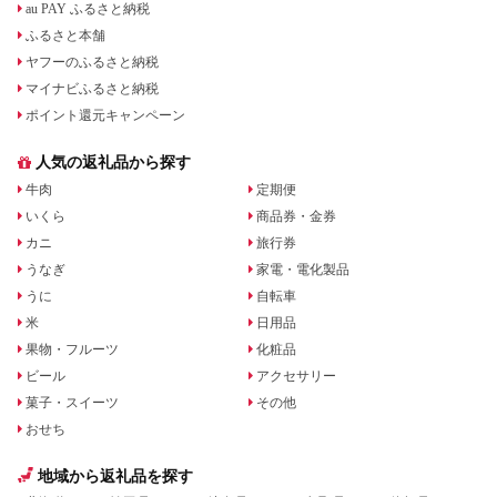
au PAY ふるさと納税
ふるさと本舗
ヤフーのふるさと納税
マイナビふるさと納税
ポイント還元キャンペーン
人気の返礼品から探す
牛肉
定期便
いくら
商品券・金券
カニ
旅行券
うなぎ
家電・電化製品
うに
自転車
米
日用品
果物・フルーツ
化粧品
ビール
アクセサリー
菓子・スイーツ
その他
おせち
地域から返礼品を探す