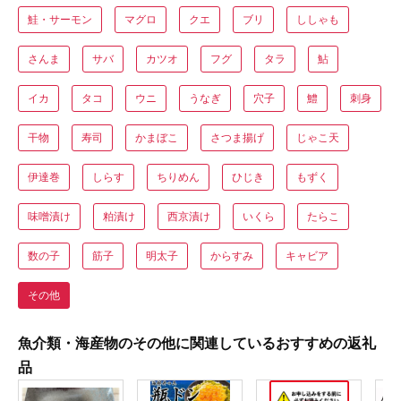
鮭・サーモン
マグロ
クエ
ブリ
ししゃも
さんま
サバ
カツオ
フグ
タラ
鮎
イカ
タコ
ウニ
うなぎ
穴子
鱧
刺身
干物
寿司
かまぼこ
さつま揚げ
じゃこ天
伊達巻
しらす
ちりめん
ひじき
もずく
味噌漬け
粕漬け
西京漬け
いくら
たらこ
数の子
筋子
明太子
からすみ
キャビア
その他
魚介類・海産物のその他に関連しているおすすめの返礼
品