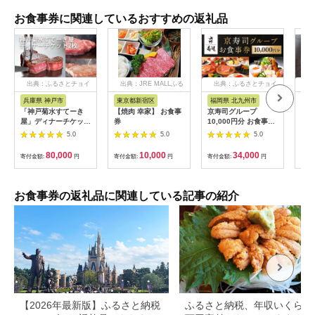
お食事券に関連しているおすすめの返礼品
出典：ふるさとチョイ
出典：JRE MALLふる
出典：ふるさとチョイ
出
ス
さと納税
ス
兵庫県 神戸市
東京都新宿区
福岡県 北九州市
愛
「神戸菊水すてーき
【焼肉 幸家】 お食事
京寿司グループ
【 
屋」ディナーチケット
券
10,000円分 お食事券
レン
（2枚）
1000円×10枚 食事チ
テ 
5.0
5.0
5.0
ケット チケット 寿司
コー
福岡県 北九州市
様分
80,000
10,000
34,000
寄付金額:
円
寄付金額:
円
寄付金額:
円
寄付
お食事券の返礼品に関連している記事の紹介
【2026年最新版】ふるさと納税
ふるさと納税、年収いくらで3