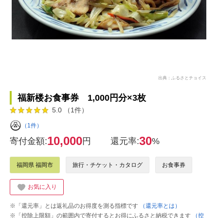
出典：ふるさとチョイス
福新楼お食事券 1,000円分×3枚
5.0 （1件）
（1件）
10,000
30
寄付金額:
円
還元率:
%
福岡県 福岡市
旅行・チケット・カタログ
お食事券
お気に入り
※「還元率」とは返礼品のお得度を測る指標です
（還元率とは）
※「控除上限額」の範囲内で寄付するとお得にふるさと納税できます
（控