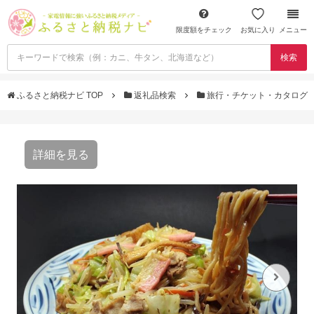
限度額をチェック
お気に入り
メニュー
検索
ふるさと納税ナビ TOP
返礼品検索
旅行・チケット・カタログ
詳細を見る