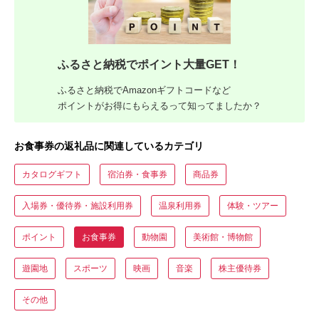
ふるさと納税でポイント大量GET！
ふるさと納税でAmazonギフトコードなど
ポイントがお得にもらえるって知ってましたか？
お食事券の返礼品に関連しているカテゴリ
カタログギフト
宿泊券・食事券
商品券
入場券・優待券・施設利用券
温泉利用券
体験・ツアー
ポイント
お食事券
動物園
美術館・博物館
遊園地
スポーツ
映画
音楽
株主優待券
その他