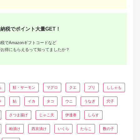
納税でポイント大量GET！
税でAmazonギフトコードなど
がお得にもらえるって知ってましたか？
ろ
鮭・サーモン
マグロ
クエ
ブリ
ししゃも
ラ
鮎
イカ
タコ
ウニ
うなぎ
穴子
さつま揚げ
じゃこ天
伊達巻
しらす
粕漬け
西京漬け
いくら
たらこ
数の子