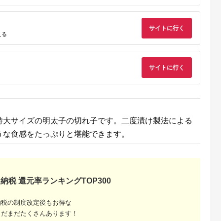
5.0
5.0
5.0
5.0
ふく｜めんたいパーク
け＞ 計 2kg 茨城 大洗
裾分けにも！ 明太子
6,000
72,000
28,000
11,000
めんたいこ 辛子明太
めんたいパーク わけ
めんたいこ 辛子明太
円
寄付金額:
円
寄付金額:
円
寄付金額:
円
子 グルメ ギフト おか
あり めんたいこ 冷凍
子 一口サイズ 小分け
ず 甘楽町 [0130]
サイトに行く
える
サイトに行く
特大サイズの明太子の切れ子です。二度漬け製法による
るさと納
うな食感をたっぷりと堪能できます。
納税 還元率ランキングTOP300
納税の制度改定後もお得な
まだまだたくさんあります！