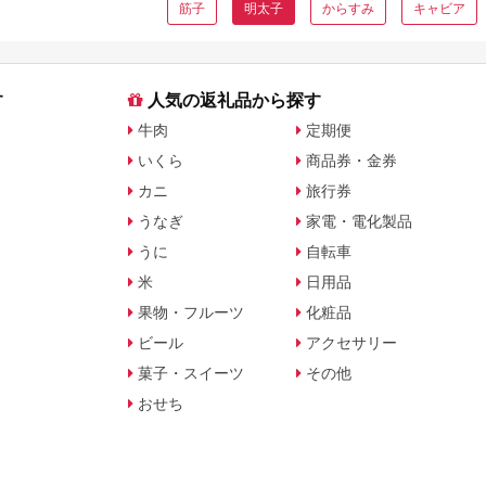
筋子
明太子
からすみ
キャビア
す
人気の返礼品から探す
牛肉
定期便
いくら
商品券・金券
カニ
旅行券
うなぎ
家電・電化製品
うに
自転車
米
日用品
果物・フルーツ
化粧品
ビール
アクセサリー
菓子・スイーツ
その他
おせち