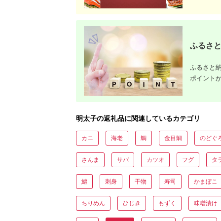
ふるさと
ふるさと納
ポイント
明太子の返礼品に関連しているカテゴリ
カニ
海老
鯛
金目鯛
のどぐ
さんま
サバ
カツオ
フグ
タ
鱧
刺身
干物
寿司
かまぼこ
ちりめん
ひじき
もずく
味噌漬け