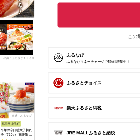
この
ふるなび
出典：ふるさとチョイス
ふるなびマネーチャージで5%即増量中！
ふるさとチョイス
楽天ふるさと納税
出典：ふるなび
出典：楽天ふるさと納
出典：ふるさとチョイ
出典：ふ
税
ス
福岡県 上毛町
福岡県 福岡市
福岡県 新宮町
福岡県 新
平塚の辛口明太子切れ
【ふるさと納税】博多
AC079.【希少国産】
BF011.
JRE MALLふるさと納税
子（720g） 高評価 平
ワイン仕込からし明太
北海道産近海子使用・
味辛子明
塚 辛口明太子 720g
子
料理用めんたい子
ロ）