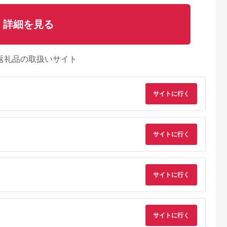
詳細を見る
返礼品の取扱いサイト
サイトに行く
サイトに行く
サイトに行く
るさとチョイ
出典：auPAYふるさと納
出典：ふるさとプレミ
出典：ふるさとチョ
ス
税
アム
宮町
群馬県 甘楽町
茨城県 大洗町
福岡県 太宰府市
【やまや】美
[定期便] 辛子明太子
かねふく 明太子 定期
千曲屋 一口明太子 大
サイトに行く
太子（1キ
1kg 2Lサイズ『3ヶ月
便 訳あり 特上 切れ子
容量 計1.2kg
に1度／全4回』かね
1kg ＜2ヶ月連続お届
（200g×6パック） 