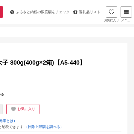
ふるさと納税の
限度額をチェック
返礼品リスト
お気に入り
メニュー
00g(400g×2箱)【A5-440】
%
お気に入り
元率とは）
と納税できます
（控除上限額を調べる）