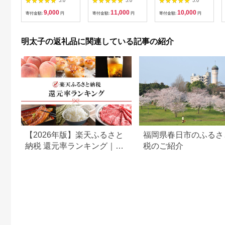
5.0
5.0
5.0
ク） 3G11-S
地域：離島】
不可地域（伊豆・小笠
9,000
11,000
10,000
原諸島）配送不可】 |
寄付金額:
円
寄付金額:
円
寄付金額:
円
緊急支援
明太子の返礼品に関連している記事の紹介
【2026年版】楽天ふるさと
福岡県春日市のふるさ
納税 還元率ランキング｜高
税のご紹介
還元率返礼品をジャンル別
に比較