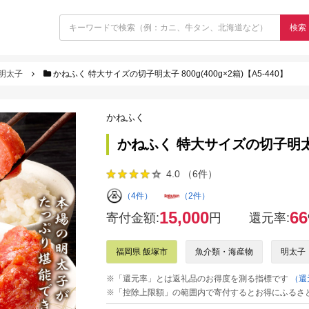
検索
明太子
かねふく 特大サイズの切子明太子 800g(400g×2箱)【A5-440】
かねふく
かねふく 特大サイズの切子明太子 8
4.0 （6件）
（4件）
（2件）
15,000
66
寄付金額:
円
還元率:
福岡県 飯塚市
魚介類・海産物
明太子
※「還元率」とは返礼品のお得度を測る指標です
（還
※「控除上限額」の範囲内で寄付するとお得にふるさ