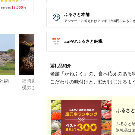
5.0
5.0
5.0
切れ子 辛子明太子 辛
400g
17,000
12,000
13,000
2
口 明太子専門店 明太
寄付金額:
円
寄付金額:
円
寄付金額:
円
寄付金額:
子 秘伝のタレ 福岡 名
ふるさと本舗
物 お土産 おかず おつ
まみ 簡単 便利 ご飯の
アンケートに答えればアマギフ500円ぶんもら
お供 お茶漬け 冷凍 福
岡県 上毛町 食品 加工
品 ご当地グルメ お取
り寄せ お取り寄せグ
auPAYふるさと納税
ルメ 送料無料
_KHM0903
返礼品紹介
老舗「かねふく」の、食べ応えのある
と納
福岡県上毛町のふるさと納
北海道函館市のふ
こだわりの味付けと、粒がはじけるよ
税のご紹介
税のご紹介
ふるさと
ふるさと
返礼品は