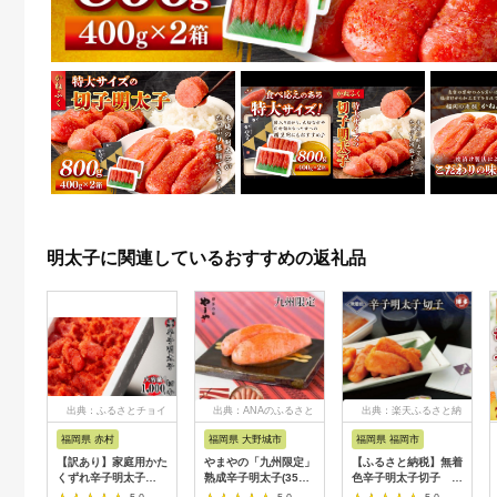
明太子に関連しているおすすめの返礼品
出典：ふるさとチョイ
出典：ANAのふるさと
出典：楽天ふるさと納
ス
納税
税
福岡県 赤村
福岡県 大野城市
福岡県 福岡市
【訳あり】家庭用かた
やまやの「九州限定」
【ふるさと納税】無着
くずれ辛子明太子
熟成辛子明太子(350g)
色辛子明太子切子
1000g（500g×2パッ
(大野城市)【配送不可
110g×3個【クール便