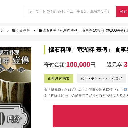
検索
ログ
お食事券
懐石料理「竜湖畔 壹傳」 食事券 10枚 (計30,000円分) 山
懐石料理「竜湖畔 壹傳」 食事券 10
100,000
3
寄付金額:
円
還元率:
山形県 南陽市
旅行・チケット・カタログ
※「還元率」とは返礼品のお得度を測る指標です
（還
※「控除上限額」の範囲内で寄付するとお得にふるさ