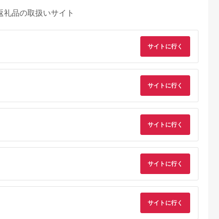
返礼品の取扱いサイト
サイトに行く
サイトに行く
るさとプレミ
出典：ふるさとチョイ
出典：ふるさとプレミ
出典：ふるさとプレ
アム
ス
アム
ア
サイトに行く
路市
千葉県 習志野市
鹿児島県 鹿児島市
京都 府京都市
海岸の飲食施
クラフトビール醸造所
焼肉ヨコムラの食事
【とらふぐ料理玄品
るお食事券セ
「むぎのいえ」ギフト
券 K189-006
京都祇園店・四条店
円分
カード（1500円分）
烏丸店 お食事券
5.0
5.0
5.0
5.0
(3,000円分)［ 京都 
0,000
6,000
10,000
10,000
ぐ料理 フグ 四条 げ
サイトに行く
円
寄付金額:
円
寄付金額:
円
寄付金額:
円
ぴん 割引 チケット 
フト 人気 おすすめ 
ルメ 食事 ランチ デ
ナー ふるさと納税 ］
261009_B-RN01
サイトに行く