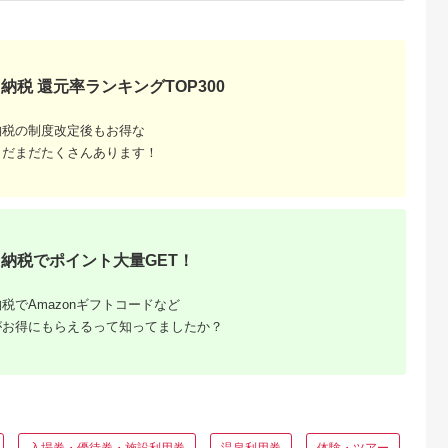
納税 還元率ランキングTOP300
と納税
納税の制度改定後もお得な
もらえるお
まだまだたくさんあります！
納税でポイント大量GET！
税でAmazonギフトコードなど
がお得にもらえるって知ってましたか？
入場券・優待券・施設利用券
温泉利用券
体験・ツアー