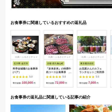
お食事券に関連しているおすすめの返礼品
出典：ふるさとチョイ
出典：ふるさとチョイ
出典：ふるさとチョイ
ス
ス
ス
石川県 金沢市
京都 府久御山町
東京都渋谷区
料亭金城樓のお食事券
『多来多来』の特撰牛
お花屋さんのカフェ
(ペア）
肉コースお食事券 4
ランチセットご利用券
名様分【1131614】
5.0
5.0
5.0
100,000
72,000
7,000
寄付金額:
円
寄付金額:
円
寄付金額:
円
お食事券の返礼品に関連している記事の紹介