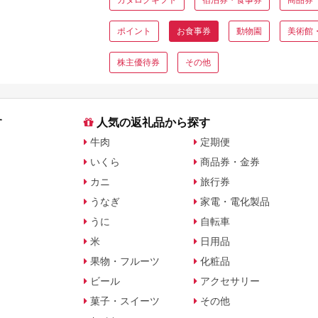
ポイント
お食事券
動物園
美術館
株主優待券
その他
す
人気の返礼品から探す
牛肉
定期便
いくら
商品券・金券
カニ
旅行券
うなぎ
家電・電化製品
うに
自転車
米
日用品
果物・フルーツ
化粧品
ビール
アクセサリー
菓子・スイーツ
その他