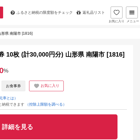
ふるさと納税の
限度額をチェック
返礼品リスト
お気に入り
メニュー
形県 南陽市 [1816]
枚 (計30,000円分) 山形県 南陽市 [1816]
0
%
お気に入り
お食事券
元率とは）
と納税できます
（控除上限額を調べる）
詳細を見る