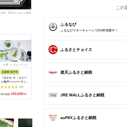
この
出典：ANAのふるさと納税
ふるなび
ふるなびマネーチャージで5%即増量中！
ふるさとチョイス
出典：ふるさとチョイ
出典：ふるさとチョイ
出典：JALふるさと納税
出典：ふ
ス
ス
楽天ふるさと納税
兵庫県 神戸市
京都 府京都市
宮城県 塩竈市
兵庫県 淡
「ホテル ラ・スイー
【うなぎ昊】お食事券
宮城 塩竈寿司海道 お
淡路島西
ト神戸ハーバーラン
5000円券×2枚 | 京都
食事券（共通食事券）
設で使え
ド」レストランディナ
鰻専門店 人気 食事券
21,000円分 /
ット 六千
5.0
5.0
5.0
ー券
［ 3つのブランドうな
ka00002
100,000
34,000
84,000
2
ぎ 天空うなぎ 土佐の
JRE MALLふるさと納税
寄付金額:
円
寄付金額:
円
寄付金額:
円
寄付金額:
いごっそう 筑紫金う
なぎ 食事券 ギフト券
美食 グルメ 人気 おす
すめ 記念 お祝い 旅行
観光 食事 ふるさと納
auPAYふるさと納税
税 ］