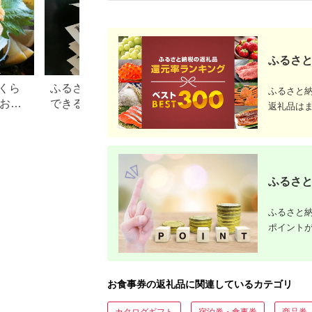
ふるさと
くら
ふるさと納税で15万円寄付
【2026年】ふるさ
ふるさと
？おす
できる年収は？家電などお
100万円の寄付で
返礼品は
すすめ返礼品も
すすめ返礼品！
ふるさと
ふるさと納
ポイント
お食事券の返礼品に関連しているカテゴリ
カタログギフト
宿泊券・食事券
商品券