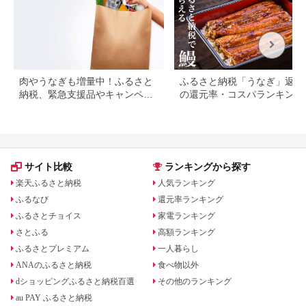
肉やうなぎも増量中！ふるさと
ふるさと納税「うなぎ」返礼
納税、緊急支援品やキャンペー
の還元率・コスパランキング
ン中の返礼品
国産うなぎのおすすめ返礼品
紹介
サイト比較
ランキングから探す
楽天ふるさと納税
人気ランキング
ふるなび
還元率ランキング
ふるさとチョイス
家電ランキング
さとふる
高額ランキング
ふるさとプレミアム
一人暮らし
ANAのふるさと納税
食べ物以外
dショッピングふるさと納税百選
その他のランキング
au PAY ふるさと納税