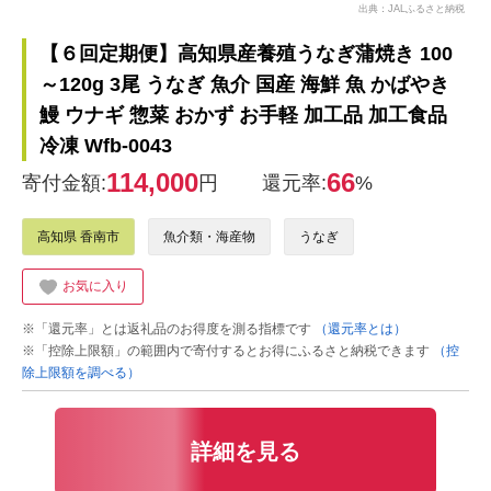
出典：JALふるさと納税
【６回定期便】高知県産養殖うなぎ蒲焼き 100
～120g 3尾 うなぎ 魚介 国産 海鮮 魚 かばやき
鰻 ウナギ 惣菜 おかず お手軽 加工品 加工食品
冷凍 Wfb-0043
114,000
66
寄付金額:
円
還元率:
%
高知県 香南市
魚介類・海産物
うなぎ
お気に入り
※「還元率」とは返礼品のお得度を測る指標です
（還元率とは）
※「控除上限額」の範囲内で寄付するとお得にふるさと納税できます
（控
除上限額を調べる）
詳細を見る