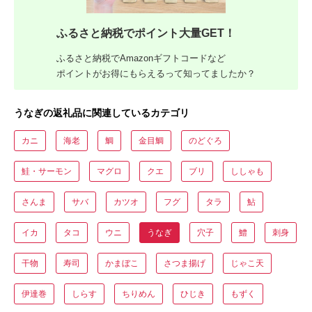
ふるさと納税でポイント大量GET！
ふるさと納税でAmazonギフトコードなど
ポイントがお得にもらえるって知ってましたか？
うなぎの返礼品に関連しているカテゴリ
カニ
海老
鯛
金目鯛
のどぐろ
鮭・サーモン
マグロ
クエ
ブリ
ししゃも
さんま
サバ
カツオ
フグ
タラ
鮎
イカ
タコ
ウニ
うなぎ
穴子
鱧
刺身
干物
寿司
かまぼこ
さつま揚げ
じゃこ天
伊達巻
しらす
ちりめん
ひじき
もずく