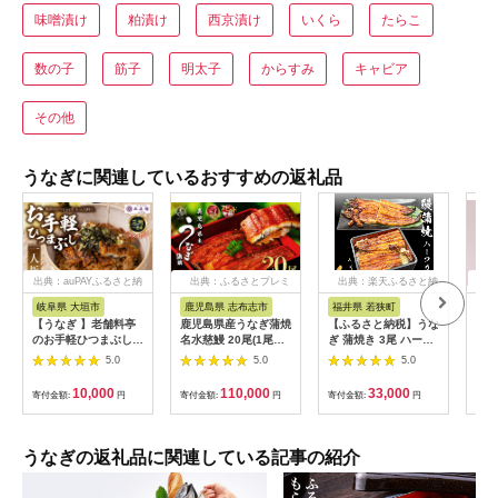
味噌漬け
粕漬け
西京漬け
いくら
たらこ
数の子
筋子
明太子
からすみ
キャビア
その他
うなぎに関連しているおすすめの返礼品
出典：auPAYふるさと納
出典：ふるさとプレミ
出典：楽天ふるさと納
出典
税
アム
税
岐阜県 大垣市
鹿児島県 志布志市
福井県 若狭町
京
【うなぎ 】老舗料亭
鹿児島県産うなぎ蒲焼
【ふるさと納税】うな
【山
のお手軽ひつまぶし
名水慈鰻 20尾(1尾約
ぎ 蒲焼き 3尾 ハーフ
三昧
国産 鰻 ごはん たれ
160g)＜計約3.2kg＞
カット タレ・肝付き
5.0
5.0
5.0
出汁つき 冷蔵便 1人
wa1-001
国産鰻 国産 うなぎ蒲
分 国産鰻 国産うなぎ
焼 惣菜 おかず ウナ
10,000
110,000
33,000
寄付金額:
円
寄付金額:
円
寄付金額:
円
寄付
うな重 ひつまぶし 冷
ギ 鰻 蒲焼
蔵 ギフト プレゼント
unagi 高級 厳選 温め
るだけ 10000円 1万
うなぎの返礼品に関連している記事の紹介
円 料理店 玉子屋別館
玉辰楼 岐阜県 大垣市