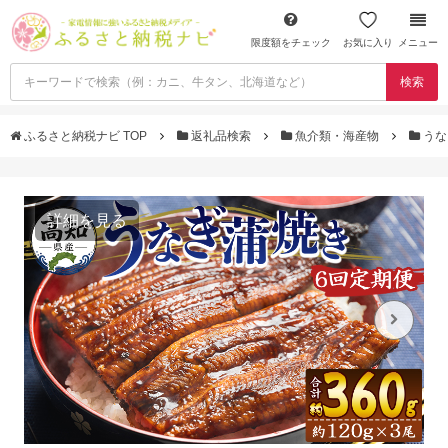
限度額をチェック
お気に入り
メニュー
検索
ふるさと納税ナビ TOP
返礼品検索
魚介類・海産物
うな
詳細を見る