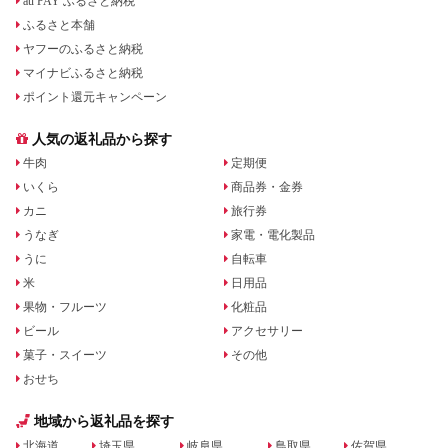
au PAY ふるさと納税
ふるさと本舗
ヤフーのふるさと納税
マイナビふるさと納税
ポイント還元キャンペーン
人気の返礼品から探す
牛肉
定期便
いくら
商品券・金券
カニ
旅行券
うなぎ
家電・電化製品
うに
自転車
米
日用品
果物・フルーツ
化粧品
ビール
アクセサリー
菓子・スイーツ
その他
おせち
地域から返礼品を探す
北海道
埼玉県
岐阜県
鳥取県
佐賀県