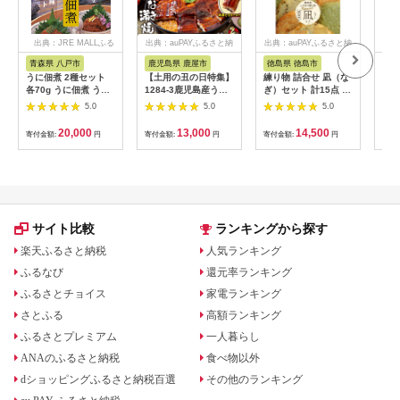
出典：JRE MALLふる
出典：auPAYふるさと納
出典：auPAYふるさと納
出典
さと納税
税
税
青森県 八戸市
鹿児島県 鹿屋市
徳島県 徳島市
宮
うに佃煮 2種セット
【土用の丑の日特集】
練り物 詰合せ 凪（な
【期
各70g うに佃煮 うに
1284-3鹿児島産うな
ぎ）セット 計15点 フ
蠣 
佃煮ゆず香味
ぎ 合計
ィッシュカツ 竹ちく
生食
5.0
5.0
5.0
360g（180g×2尾）
わ 四宮蒲鉾の無添加
2kg
清らかな地下水育
こだわり
[住
20,000
13,000
14,500
寄付金額:
円
寄付金額:
円
寄付金額:
円
寄付
ち！ KN021-015-02
沼市 
新鮮
かき
海鮮
フラ
サイト比較
ランキングから探す
楽天ふるさと納税
人気ランキング
ふるなび
還元率ランキング
ふるさとチョイス
家電ランキング
さとふる
高額ランキング
ふるさとプレミアム
一人暮らし
ANAのふるさと納税
食べ物以外
dショッピングふるさと納税百選
その他のランキング