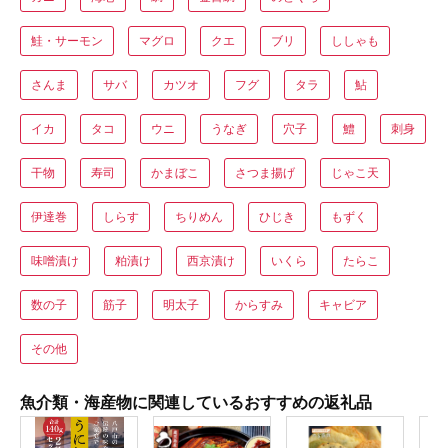
鮭・サーモン
マグロ
クエ
ブリ
ししゃも
さんま
サバ
カツオ
フグ
タラ
鮎
イカ
タコ
ウニ
うなぎ
穴子
鱧
刺身
干物
寿司
かまぼこ
さつま揚げ
じゃこ天
伊達巻
しらす
ちりめん
ひじき
もずく
味噌漬け
粕漬け
西京漬け
いくら
たらこ
数の子
筋子
明太子
からすみ
キャビア
その他
魚介類・海産物に関連しているおすすめの返礼品