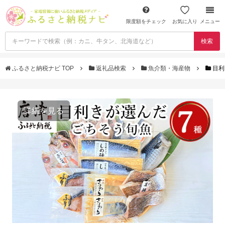
限度額をチェック
お気に入り
メニュー
検索
ふるさと納税ナビ TOP
返礼品検索
魚介類・海産物
目利
詳細を見る