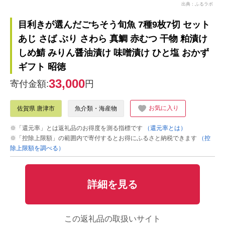
出典：ふるラボ
目利きが選んだごちそう旬魚 7種9枚7切 セット
あじ さば ぶり さわら 真鯛 赤むつ 干物 粕漬け
しめ鯖 みりん醤油漬け 味噌漬け ひと塩 おかず
ギフト 昭徳
33,000
寄付金額:
円
お気に入り
佐賀県 唐津市
魚介類・海産物
※「還元率」とは返礼品のお得度を測る指標です
（還元率とは）
※「控除上限額」の範囲内で寄付するとお得にふるさと納税できます
（控
除上限額を調べる）
詳細を見る
この返礼品の取扱いサイト