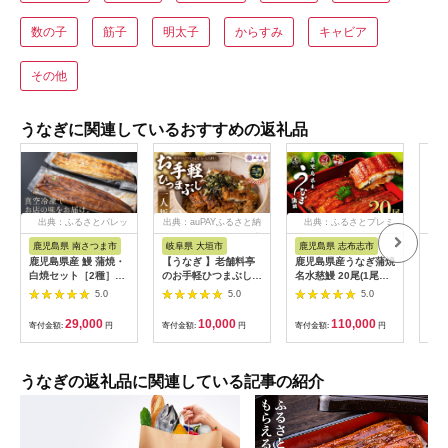
数の子
筋子
明太子
からすみ
キャビア
その他
うなぎに関連しているおすすめの返礼品
出典：ふるさとパレッ
出典：auPAYふるさと納
出典：ふるさとプレミ
出
ト
税
アム
鹿児島県 南さつま市
岐阜県 大垣市
鹿児島県 志布志市
福
鹿児島県産 鰻 蒲焼・
【うなぎ 】老舗料亭
鹿児島県産うなぎ蒲焼
【ふ
白焼セット［2種］う
のお手軽ひつまぶし
名水慈鰻 20尾(1尾約
ぎ 
なぎ専門店「万のせ」
国産 鰻 ごはん たれ
160g)＜計約3.2kg＞
カッ
5.0
5.0
5.0
加工品 詰め合わせ 詰
出汁つき 冷蔵便 1人
wa1-001
国産
合わ ギフト 贈答 贈り
分 国産鰻 国産うなぎ
焼 
29,000
10,000
110,000
寄付金額:
円
寄付金額:
円
寄付金額:
円
寄付
物 手土産 御祝 お祝い
うな重 ひつまぶし 冷
ギ 
鹿児島うなぎ 鰻 ウナ
蔵 ギフト プレゼント
ギ スタミナ 土用の丑
unagi 高級 厳選 温め
の日 蒲焼き 白焼き う
るだけ 10000円 1万
うなぎの返礼品に関連している記事の紹介
な重 たれ だし 山椒
円 料理店 玉子屋別館
山葵 鹿児島県 南さつ
玉辰楼 岐阜県 大垣市
ま市