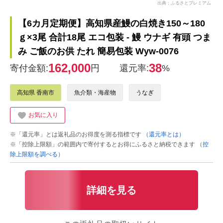
出典：ふるさとプレミアム
【6カ月定期便】高知県産鰻の白焼き150～180
ｇ×3尾 合計18尾 エコ包装 - 鰻 ウナギ 有頭 つま
み ご飯のお供 たれ 簡易包装 Wyw-0076
162,000
38
寄付金額:
円
還元率:
%
高知県 香南市
魚介類・海産物
うなぎ
お気に入り
※「還元率」とは返礼品のお得度を測る指標です
（還元率とは）
※「控除上限額」の範囲内で寄付するとお得にふるさと納税できます
（控
除上限額を調べる）
詳細を見る