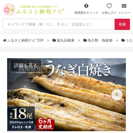
限度額をチェック
お気に入り
メニュー
検索
ふるさと納税ナビ TOP
返礼品検索
魚介類・海産物
うな
詳細を見る