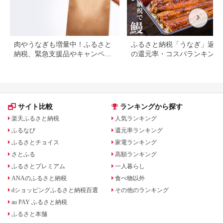
肉やうなぎも増量中！ふるさと
ふるさと納税「うなぎ」返礼
納税、緊急支援品やキャンペー
の還元率・コスパランキング
ン中の返礼品
国産うなぎのおすすめ返礼品
紹介
サイト比較
ランキングから探す
楽天ふるさと納税
人気ランキング
ふるなび
還元率ランキング
ふるさとチョイス
家電ランキング
さとふる
高額ランキング
ふるさとプレミアム
一人暮らし
ANAのふるさと納税
食べ物以外
dショッピングふるさと納税百選
その他のランキング
au PAY ふるさと納税
ふるさと本舗