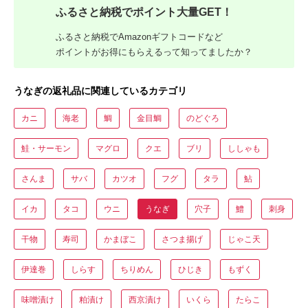
ふるさと納税でポイント大量GET！
ふるさと納税でAmazonギフトコードなど
ポイントがお得にもらえるって知ってましたか？
うなぎの返礼品に関連しているカテゴリ
カニ
海老
鯛
金目鯛
のどぐろ
鮭・サーモン
マグロ
クエ
ブリ
ししゃも
さんま
サバ
カツオ
フグ
タラ
鮎
イカ
タコ
ウニ
うなぎ
穴子
鱧
刺身
干物
寿司
かまぼこ
さつま揚げ
じゃこ天
伊達巻
しらす
ちりめん
ひじき
もずく
味噌漬け
粕漬け
西京漬け
いくら
たらこ