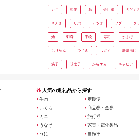
カニ
海老
鯛
金目鯛
のどぐ
さんま
サバ
カツオ
フグ
タ
鱧
刺身
干物
寿司
かまぼこ
ちりめん
ひじき
もずく
味噌漬け
筋子
明太子
からすみ
キャビア
す
人気の返礼品から探す
牛肉
定期便
いくら
商品券・金券
カニ
旅行券
うなぎ
家電・電化製品
うに
自転車