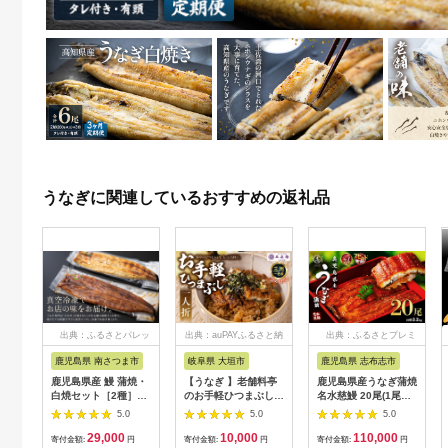
うなぎに関連しているおすすめの返礼品
出典：ふるさとパレッ
出典：auPAYふるさと納
出典：ふるさとプレミ
ト
税
アム
鹿児島県 南さつま市
岐阜県 大垣市
鹿児島県 志布志市
鹿児島県産 鰻 蒲焼・
【うなぎ 】老舗料亭
鹿児島県産うなぎ蒲焼
白焼セット［2種］う
のお手軽ひつまぶし
名水慈鰻 20尾(1尾約
なぎ専門店「万のせ」
国産 鰻 ごはん たれ
160g)＜計約3.2kg＞
5.0
5.0
5.0
加工品 詰め合わせ 詰
出汁つき 冷蔵便 1人
wa1-001
29,000
10,000
110,000
合わ ギフト 贈答 贈り
分 国産鰻 国産うなぎ
寄付金額:
円
寄付金額:
円
寄付金額:
円