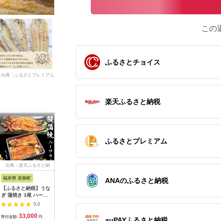
この
ふるさとチョイス
出典：ふるさとプレミアム
楽天ふるさと納税
ふるさとプレミアム
出典：楽天ふるさと納
出典：JALふるさと納税
出典：楽天ふるさと納
出典：ふ
税
税
福井県 若狭町
京都 府京都市
宮崎県 西都市
愛知県 春
ANAのふるさと納税
【ふるさと納税】うな
【山ばな平八茶屋】鰻
【ふるさと納税】「う
【うなぎ
ぎ 蒲焼き 3尾 ハーフ
三昧（3本セット）
なぎの入船」国産うな
年の味 至
カット タレ・肝付き
ぎ かば焼7切(熟成た
４尾
5.0
5.0
5.0
国産鰻 国産 うなぎ蒲
れ付）備長炭手焼き
33,000
44,000
15,000
5
焼 惣菜 おかず ウナ
炭火焼一筋130年 明
寄付金額:
円
寄付金額:
円
寄付金額:
円
寄付金額:
auPAYふるさと納税