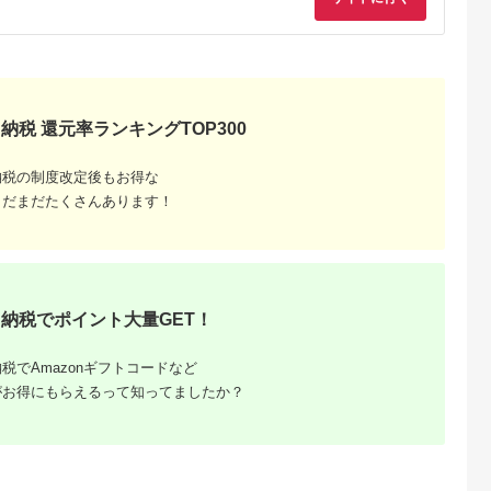
ン酢 付き 鰻 ウナギ
町 22424530] タレ山
食べ比べ 蒲焼 白焼き
椒付き 真空パック 個
炭火焼き 白焼 備長炭
包装 静岡県産 静岡 鰻
冷凍 お取り寄せ 人気
ウナギ 蒲焼き 白焼き
おすすめ 京都府 京都
丑の日配送
市
納税 還元率ランキングTOP300
納税の制度改定後もお得な
まだまだたくさんあります！
るさと納
納税でポイント大量GET！
税でAmazonギフトコードなど
がお得にもらえるって知ってましたか？