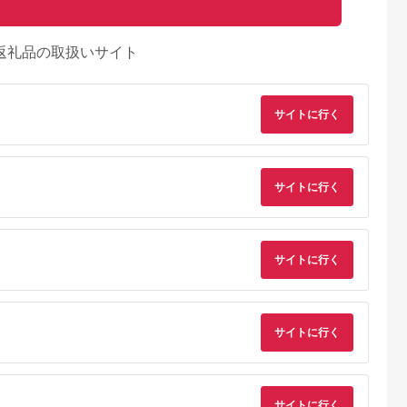
返礼品の取扱いサイト
サイトに行く
サイトに行く
サイトに行く
るさとチョイ
出典：楽天ふるさと納
出典：楽天ふるさと納
出典：ふるさとチョ
ス
税
税
日井市
京都 府京都市
静岡県 吉田町
鹿児島県 鹿屋市
サイトに行く
】創業七十余
【ふるさと納税】【春
【ふるさと納税】 う
1744-1 うなぎ問屋
高の鰻蒲焼
日】うなぎ蒲焼炭火手
なぎ 国産 蒲焼 白焼
の 備長炭手焼 う
焼 うなぎ白焼炭火手
約160g 2尾〜24尾 選
ぎ蒲焼 特大２尾40
5.0
5.0
5.0
5.0
焼きの紅白セット | 2
べる種類 量 丑の日
ｇ
9,000
20,000
20,000
16,000
種類 2尾 タレ 山椒 ポ
[駿河淡水 静岡県 吉田
円
寄付金額:
円
寄付金額:
円
寄付金額:
円
サイトに行く