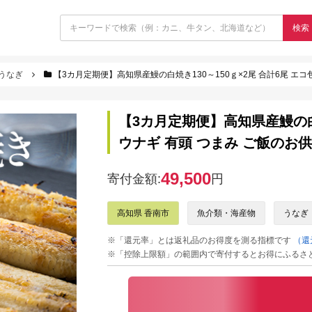
検索
うなぎ
【3カ月定期便】高知県産鰻の白焼き130～150ｇ×2尾 合計6尾 エコ包装 
【3カ月定期便】高知県産鰻の白焼き
ウナギ 有頭 つまみ ご飯のお供 
49,500
寄付金額:
円
高知県 香南市
魚介類・海産物
うなぎ
※「還元率」とは返礼品のお得度を測る指標です
（還
※「控除上限額」の範囲内で寄付するとお得にふるさ