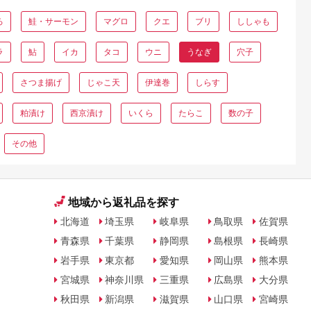
ろ
鮭・サーモン
マグロ
クエ
ブリ
ししゃも
ラ
鮎
イカ
タコ
ウニ
うなぎ
穴子
さつま揚げ
じゃこ天
伊達巻
しらす
粕漬け
西京漬け
いくら
たらこ
数の子
その他
地域から返礼品を探す
北海道
埼玉県
岐阜県
鳥取県
佐賀県
青森県
千葉県
静岡県
島根県
長崎県
岩手県
東京都
愛知県
岡山県
熊本県
宮城県
神奈川県
三重県
広島県
大分県
秋田県
新潟県
滋賀県
山口県
宮崎県