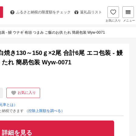
ふるさと納税の
限度額をチェック
返礼品リスト
お気に入り
メニュー
- 鰻 ウナギ 有頭 つまみ ご飯のお供 たれ 簡易包装 Wyw-0071
130～150ｇ×2尾 合計6尾 エコ包装 - 鰻
たれ 簡易包装 Wyw-0071
お気に入り
元率とは）
と納税できます
（控除上限額を調べる）
詳細を見る