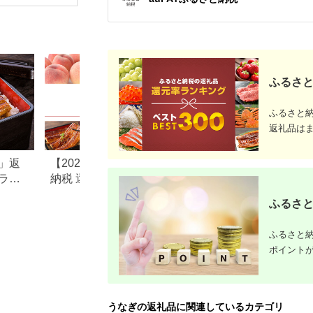
ギ 鰻 蒲焼
治27年（1894年）創
業 国産 鰻 手焼き 備
長炭 送料無料さいと
し サイト 数量限定 テ
レビ紹介＜13-1a＞
ふるさと
ふるさと
返礼品は
」返
【2026年版】楽天ふるさと
静岡県吉田町のふ
ラン
納税 還元率ランキング｜高
税のご紹介
おす
還元率返礼品をジャンル別
ふるさと
に比較
ふるさと納
ポイント
うなぎの返礼品に関連しているカテゴリ