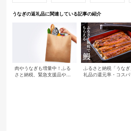
物 手土産 御祝 お祝い
うな重 ひつまぶし 冷
鹿児島うなぎ 鰻 ウナ
蔵 ギフト プレゼント
ギ スタミナ 土用の丑
unagi 高級 厳選 温め
うなぎの返礼品に関連している記事の紹介
の日 蒲焼き 白焼き う
るだけ 10000円 1万
な重 たれ だし 山椒
円 料理店 玉子屋別館
山葵 鹿児島県 南さつ
玉辰楼 岐阜県 大垣市
ま市
肉やうなぎも増量中！ふる
ふるさと納税「うなぎ
さと納税、緊急支援品やキ
礼品の還元率・コスパ
ャンペーン中の返礼品
キング！国産うなぎの
すめ返礼品も紹介