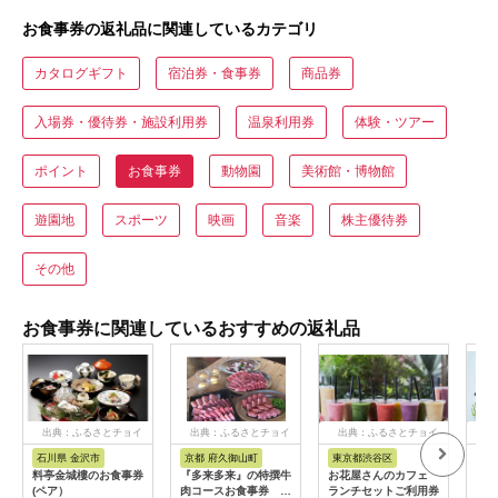
お食事券の返礼品に関連しているカテゴリ
カタログギフト
宿泊券・食事券
商品券
入場券・優待券・施設利用券
温泉利用券
体験・ツアー
ポイント
お食事券
動物園
美術館・博物館
遊園地
スポーツ
映画
音楽
株主優待券
その他
お食事券に関連しているおすすめの返礼品
出典：ふるさとチョイ
出典：ふるさとチョイ
出典：ふるさとチョイ
出
ス
ス
ス
石川県 金沢市
京都 府久御山町
東京都渋谷区
兵
料亭金城樓のお食事券
『多来多来』の特撰牛
お花屋さんのカフェ
「ホ
(ペア）
肉コースお食事券 4
ランチセットご利用券
ト神