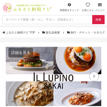
限度額をチェック
お気に入り
メニュー
検索
ふるさと納税ナビ TOP
返礼品検索
旅行・チケット・カタログ
詳細を見る