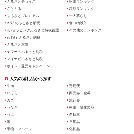
ふるさとチョイス
家電ランキング
さとふる
高額ランキング
ふるさとプレミアム
一人暮らし
ANAのふるさと納税
食べ物以外
dショッピングふるさと納税百選
その他のランキング
au PAY ふるさと納税
ふるさと本舗
ヤフーのふるさと納税
マイナビふるさと納税
ポイント還元キャンペーン
人気の返礼品から探す
牛肉
定期便
いくら
商品券・金券
カニ
旅行券
うなぎ
家電・電化製品
うに
自転車
米
日用品
果物・フルーツ
化粧品