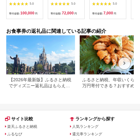
名様分【1131614】
ド」
5.0
5.0
5.0
ー券
100,000
72,000
7,000
寄付金額:
円
寄付金額:
円
寄付金額:
円
寄付
お食事券の返礼品に関連している記事の紹介
【2026年最新版】ふるさと納税
ふるさと納税、年収いくらで3
でディズニー返礼品はもらえ
万円寄付できる？おすすめ返
る？ホテル・チケット・公式グ
品も紹介
ッズを徹底解説
サイト比較
ランキングから探す
楽天ふるさと納税
人気ランキング
ふるなび
還元率ランキング