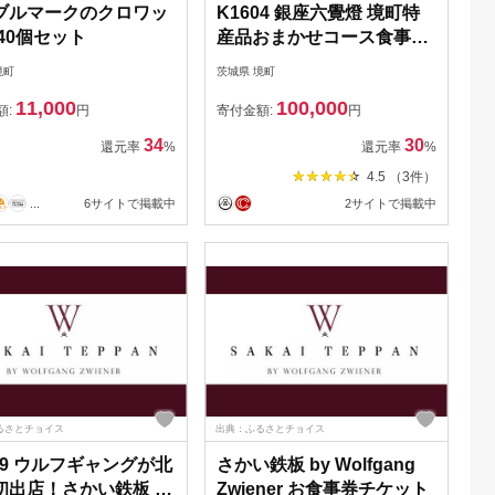
ブルマークのクロワッ
K1604 銀座六覺燈 境町特
40個セット
産品おまかせコース食事券
（30,000円相当） 銀座店・
境町
茨城県 境町
神楽坂店共通
11,000
100,000
額:
円
寄付金額:
円
34
30
還元率
%
還元率
%
4.5 （3件）
...
6サイトで掲載中
2サイトで掲載中
るさとチョイス
出典：ふるさとチョイス
29 ウルフギャングが北
さかい鉄板 by Wolfgang
初出店！さかい鉄板 by
Zwiener お食事券チケット