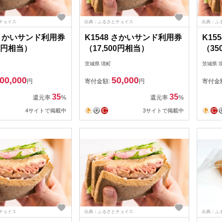
チョイス
出典：ふるさとチョイス
出典：ふ
1 さかいサンド利用券
K1548 さかいサンド利用券
K15
00円相当）
（17,500円相当）
（35
茨城県 境町
茨城県 
00,000
50,000
円
寄付金額:
円
寄付金
35
35
還元率
%
還元率
%
4サイトで掲載中
3サイトで掲載中
チョイス
出典：ふるさとチョイス
出典：ふ