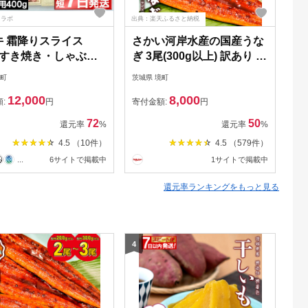
るラボ
出典：楽天ふるさと納税
出典
牛 霜降りスライス
さかい河岸水産の国産うな
〈
g すき焼き・しゃぶし
ぎ 3尾(300g以上) 訳あり サ
り
用
イズ不揃い
う
境町
茨城県 境町
茨城
上
12,000
8,000
不
額:
円
寄付金額:
円
寄
72
50
還元率
%
還元率
%
4.5 （10件）
4.5 （579件）
...
6サイトで掲載中
1サイトで掲載中
還元率ランキングをもっと見る
4
5