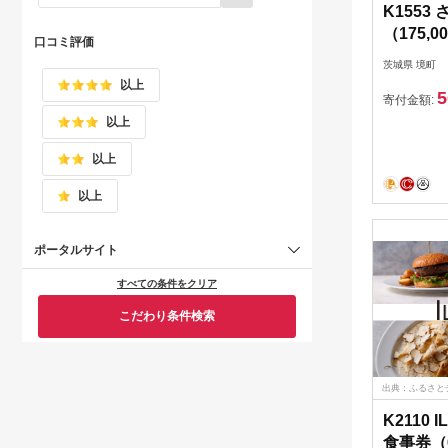
K155
（175,
口コミ評価
茨城県 境町
以上
5
寄付金額:
以上
以上
以上
ポータルサイト
すべての条件をクリア
こだわり条件検索
出典：ふるさと
K2110 
食事券（6