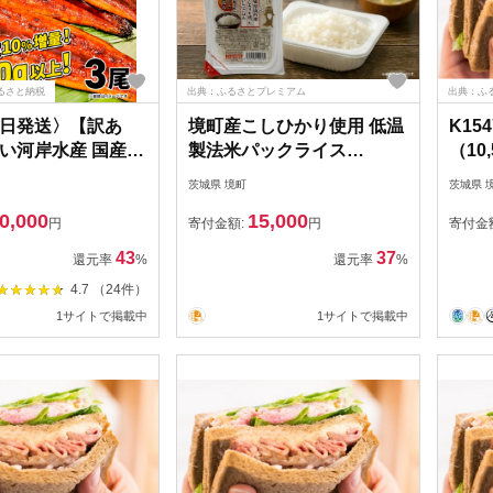
ふるさと納税
出典：ふるさとプレミアム
出典：ふ
日発送〉【訳あ
境町産こしひかり使用 低温
K15
い河岸水産 国産
製法米パックライス
（10
焼き 3尾 300g以
180g×40個
茨城県 境町
茨城県 
0g以上！ ※サイズ
0,000
15,000
分け K1804
円
寄付金額:
円
寄付金
43
37
還元率
%
還元率
%
4.7 （24件）
1サイトで掲載中
1サイトで掲載中