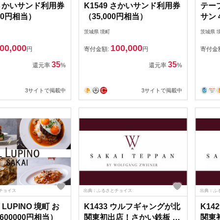
3 さかいサンド利用券
K1549 さかいサンド利用券
テー
000円相当）
（35,000円相当）
サン 
茨城県 境町
茨城県 
00,000
100,000
円
寄付金額:
円
寄付金
35
35
還元率
%
還元率
%
3サイトで掲載中
3サイトで掲載中
チョイス
出典：ふるさとチョイス
出典：ふ
IL LUPINO 境町 お
K1433 ウルフギャングが北
K14
00000円相当）
関東初出店！さかい鉄板 by
関東