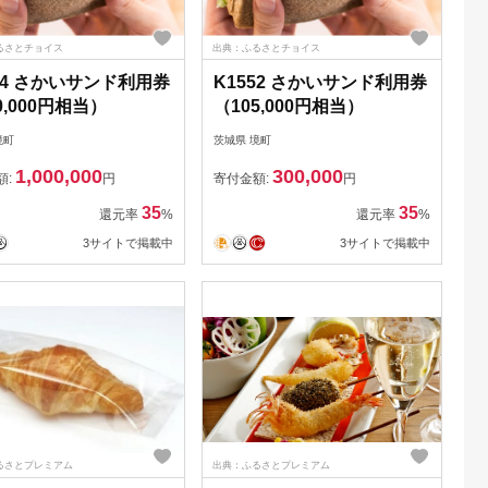
るさとチョイス
出典：ふるさとチョイス
54 さかいサンド利用券
K1552 さかいサンド利用券
0,000円相当）
（105,000円相当）
境町
茨城県 境町
1,000,000
300,000
額:
円
寄付金額:
円
35
35
還元率
%
還元率
%
3サイトで掲載中
3サイトで掲載中
るさとプレミアム
出典：ふるさとプレミアム