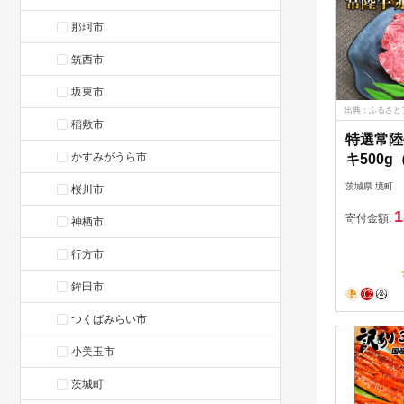
那珂市
筑西市
坂東市
出典：ふるさと
稲敷市
特選常陸
かすみがうら市
キ500g
茨城県 境町
桜川市
1
寄付金額:
神栖市
行方市
鉾田市
つくばみらい市
小美玉市
茨城町