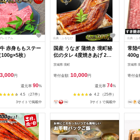
プレミアム
出典：ふるなび
出典：ふ
牛 赤身ももステー
国産 うなぎ 蒲焼き 境町秘
常陸
（100g×5枚）
伝のタレ 4度焼きあげ 2尾
400
計300g以上 K2390
ゃぶ
茨城県 境町
茨城県 
3,000
10,000
円
寄付金額:
円
寄付金
90
74
還元率
%
還元率
%
4.5 （27件）
4.2 （25件）
3サイトで掲載中
3サイトで掲載中