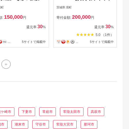
フギャング・ズウィナ
境町
茨城県 境町
事券（45,000円相
150,000
200,000
額:
円
寄付金額:
円
30
30
還元率
%
還元率
%
5.0 （1件）
...
5サイトで掲載中
...
5サイトで掲載中
››
龍ケ崎市
下妻市
常総市
常陸太田市
高萩市
嶋市
潮来市
守谷市
常陸大宮市
那珂市