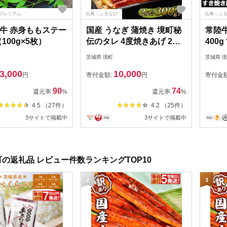
プレミアム
出典：ふるなび
出典：ふ
牛 赤身ももステー
国産 うなぎ 蒲焼き 境町秘
常陸
（100g×5枚）
伝のタレ 4度焼きあげ 2尾
400
計300g以上 K2390
ゃぶ
茨城県 境町
茨城県 
3,000
10,000
円
寄付金額:
円
寄付金
90
74
還元率
%
還元率
%
4.5 （27件）
4.2 （25件）
3サイトで掲載中
3サイトで掲載中
の返礼品 レビュー件数ランキングTOP10
2
3