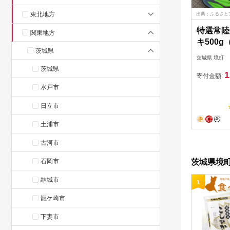
東北地方
出典：ふるさと
特選常陸
関東地方
キ500g
茨城県
茨城県 境町
茨城県
1
寄付金額:
水戸市
日立市
土浦市
古河市
石岡市
茨城県境町
結城市
1
龍ケ崎市
下妻市