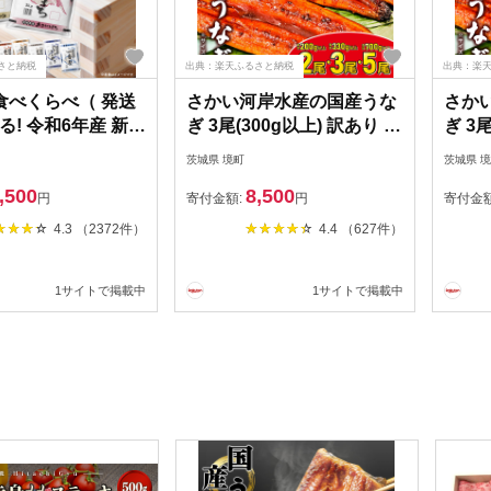
さと納税
出典：楽天ふるさと納税
出典：楽
食べくらべ（ 発送
さかい河岸水産の国産うな
さか
る! 令和6年産 新米
ぎ 3尾(300g以上) 訳あり サ
ぎ 3
 4種 食べくらべ
イズ不揃い
イズ
茨城県 境町
茨城県 
g 20kg）
,500
8,500
円
寄付金額:
円
寄付金
4.3 （2372件）
4.4 （627件）
1サイトで掲載中
1サイトで掲載中