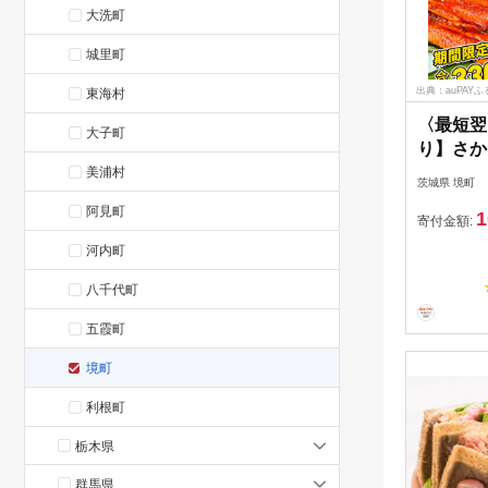
大洗町
城里町
出典：auPAY
東海村
〈最短翌
大子町
り】さか
うなぎ 蒲
美浦村
茨城県 境町
上⇒33
阿見町
1
不揃い 小
寄付金額:
河内町
八千代町
五霞町
境町
利根町
栃木県
群馬県