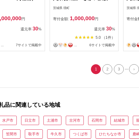
ウルフギャング・ズウィナ
ウル
茨城県 境町
茨城県 
ーお食事券（30万円相当）
ーお食
,000,000
1,000,000
当）
円
寄付金額:
円
寄付金
30
30
還元率
%
還元率
%
5.0 （1件）
...
7サイトで掲載中
...
6サイトで掲載中
...
1
2
3
›
礼品に関連している地域
水戸市
日立市
土浦市
古河市
石岡市
結城市
笠間市
取手市
牛久市
つくば市
ひたちなか市
鹿