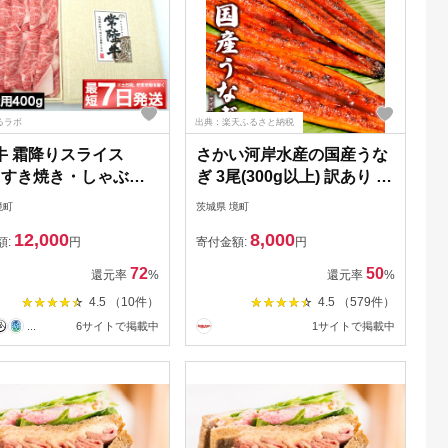
るラボ
出典：楽天ふるさと納税
牛 霜降りスライス
さかい河岸水産の国産うな
g すき焼き・しゃぶし
ぎ 3尾(300g以上) 訳あり サ
用
イズ不揃い
境町
茨城県 境町
12,000
8,000
額:
円
寄付金額:
円
72
50
還元率
%
還元率
%
4.5 （10件）
4.5 （579件）
...
6サイトで掲載中
1サイトで掲載中