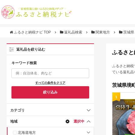
ふるさと納税ナビ TOP
返礼品検索
関東地方
茨城県
返礼品を絞り込む
ふるさと
キーワード検索
ふるさと納税
ている返礼品
すべての条件をクリア
茨城県境町
絞り込み
1
カテゴリ
地域
選択中
北海道地方