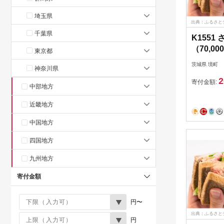
埼玉県
出典：ふるさと
千葉県
K155
（70,0
東京都
茨城県 境町
神奈川県
2
寄付金額:
中部地方
近畿地方
中国地方
四国地方
九州地方
寄付金額
円〜
出典：ふるさと
円