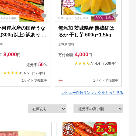
天ふるさと納税
出典：楽天ふるさと納税
出典
い河岸水産の国産うな
無添加 茨城県産 熟成紅は
【
尾(300g以上) 訳あり サ
るか 干し芋 600g~1.5kg
産
不揃い
け
境町
茨城県 境町
茨城
[
8,000
4,000
ぐ
額:
円
寄付金額:
円
寄
土
4.4 （538件）
50
還元率
%
山
4.5 （579件）
生
1サイトで掲載中
1サイトで掲載中
楽 
レビュー件数ランキングをもっと見る