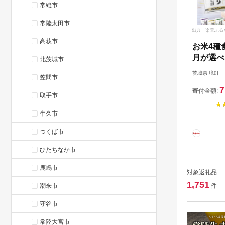
常総市
常陸太田市
出典：楽天ふる
高萩市
お米4種
月が選べ
北茨城市
お米 2種
茨城県 境町
笠間市
5kg 10k
7
寄付金額:
取手市
牛久市
つくば市
ひたちなか市
鹿嶋市
対象返礼品
1,751
潮来市
件
守谷市
常陸大宮市