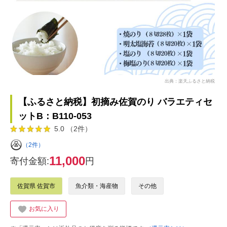
出典：楽天ふるさと納税
【ふるさと納税】初摘み佐賀のり バラエティセ
ットB：B110-053
5.0 （2件）
（2件）
11,000
寄付金額:
円
佐賀県 佐賀市
魚介類・海産物
その他
お気に入り