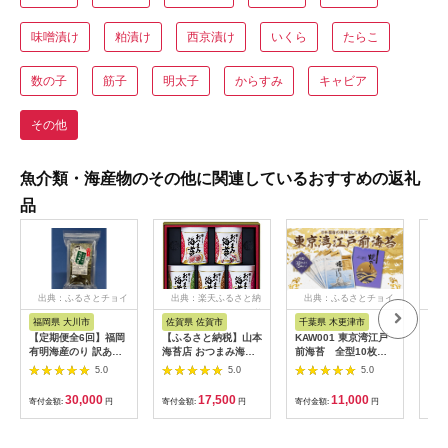
味噌漬け
粕漬け
西京漬け
いくら
たらこ
数の子
筋子
明太子
からすみ
キャビア
その他
魚介類・海産物のその他に関連しているおすすめの返礼
品
出典：ふるさとチョイ
出典：楽天ふるさと納
出典：ふるさとチョイ
出
ス
税
ス
福岡県 大川市
佐賀県 佐賀市
千葉県 木更津市
長
【定期便全6回】福岡
【ふるさと納税】山本
KAW001 東京湾江戸
【ふ
有明海産のり 訳あ
海苔店 おつまみ海苔
前海苔 全型10枚入
BI
り！ 味付海苔 20g×2
5缶詰合せ：B175-
り×5袋セット ふるさ
ふり
5.0
5.0
5.0
袋
006
と納税 海苔 のり 贈答
ャッ
プレゼント ギフト 千
ふり
30,000
17,500
11,000
寄付金額:
円
寄付金額:
円
寄付金額:
円
寄付
葉県 木更津 送料無料
味付
産 