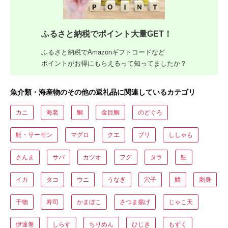
ふるさと納税でポイント大量GET！
ふるさと納税でAmazonギフトコードなど
ポイントがお得にもらえるって知ってましたか？
魚介類・海産物のその他の返礼品に関連しているカテゴリ
カニ
海老
鯛
金目鯛
のどぐろ
鮭・サーモン
マグロ
クエ
ブリ
ししゃも
さんま
サバ
カツオ
フグ
タラ
鮎
イカ
タコ
ウニ
うなぎ
穴子
鱧
刺身
干物
寿司
かまぼこ
さつま揚げ
じゃこ天
伊達巻
しらす
ちりめん
ひじき
もずく