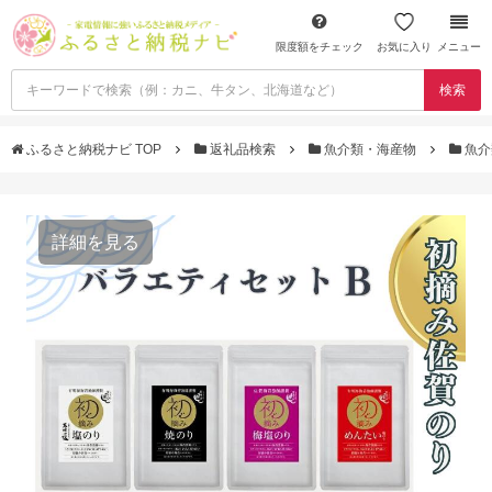
限度額をチェック
お気に入り
メニュー
検索
ふるさと納税ナビ TOP
返礼品検索
魚介類・海産物
魚介
詳細を見る