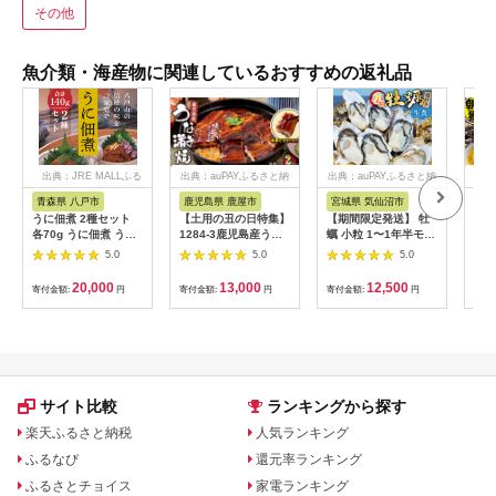
その他
魚介類・海産物に関連しているおすすめの返礼品
出典：JRE MALLふる
出典：auPAYふるさと納
出典：auPAYふるさと納
出典
さと納税
税
税
青森県 八戸市
鹿児島県 鹿屋市
宮城県 気仙沼市
岩
うに佃煮 2種セット
【土用の丑の日特集】
【期間限定発送】 牡
【2
各70g うに佃煮 うに
1284-3鹿児島産うな
蠣 小粒 1〜1年半モノ
送】
佃煮ゆず香味
ぎ 合計
生食 殻付き牡蠣 約
バン
5.0
5.0
5.0
360g（180g×2尾）
2kg (約16〜22個入)
に 
清らかな地下水育
[住喜水産 宮城県 気仙
陸産
20,000
13,000
12,500
寄付金額:
円
寄付金額:
円
寄付金額:
円
寄付
ち！ KN021-015-02
沼市 20565055] 冷蔵
田 
新鮮 濃厚 真牡蠣 カキ
旬 
かき 生牡蠣 魚貝類 貝
雲丹
海鮮 魚介類 なべ カキ
ニ 
フライ 牡蠣ご飯 魚介
特選
サイト比較
ランキングから探す
楽天ふるさと納税
人気ランキング
ふるなび
還元率ランキング
ふるさとチョイス
家電ランキング