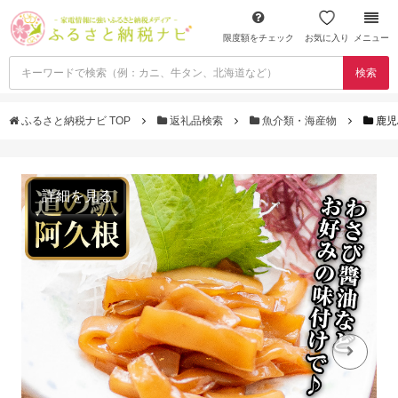
限度額をチェック
お気に入り
メニュー
検索
ふるさと納税ナビ TOP
返礼品検索
魚介類・海産物
鹿児
詳細を見る