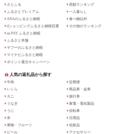
さとふる
高額ランキング
ふるさとプレミアム
一人暮らし
ANAのふるさと納税
食べ物以外
dショッピングふるさと納税百選
その他のランキング
au PAY ふるさと納税
ふるさと本舗
ヤフーのふるさと納税
マイナビふるさと納税
ポイント還元キャンペーン
人気の返礼品から探す
牛肉
定期便
いくら
商品券・金券
カニ
旅行券
うなぎ
家電・電化製品
うに
自転車
米
日用品
果物・フルーツ
化粧品
ビール
アクセサリー