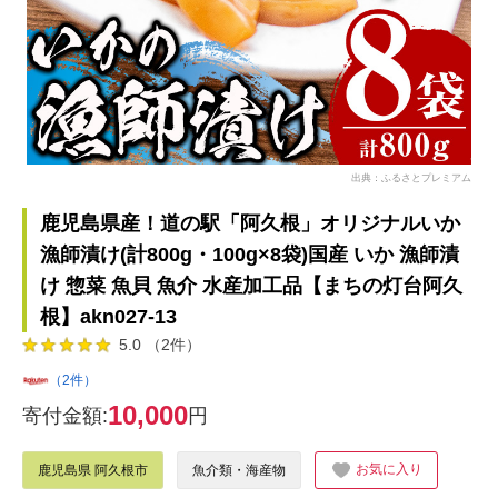
出典：ふるさとプレミアム
鹿児島県産！道の駅「阿久根」オリジナルいか
漁師漬け(計800g・100g×8袋)国産 いか 漁師漬
け 惣菜 魚貝 魚介 水産加工品【まちの灯台阿久
根】akn027-13
5.0 （2件）
（2件）
10,000
寄付金額:
円
お気に入り
鹿児島県 阿久根市
魚介類・海産物