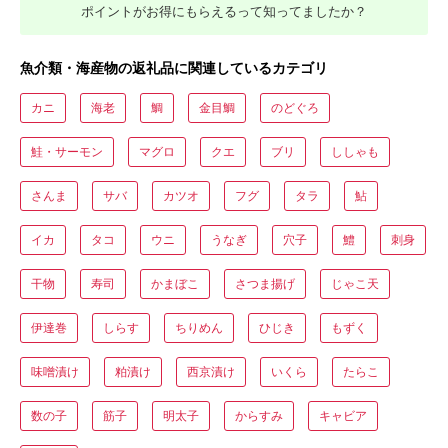
ポイントがお得にもらえるって知ってましたか？
魚介類・海産物の返礼品に関連しているカテゴリ
カニ
海老
鯛
金目鯛
のどぐろ
鮭・サーモン
マグロ
クエ
ブリ
ししゃも
さんま
サバ
カツオ
フグ
タラ
鮎
イカ
タコ
ウニ
うなぎ
穴子
鱧
刺身
干物
寿司
かまぼこ
さつま揚げ
じゃこ天
伊達巻
しらす
ちりめん
ひじき
もずく
味噌漬け
粕漬け
西京漬け
いくら
たらこ
数の子
筋子
明太子
からすみ
キャビア