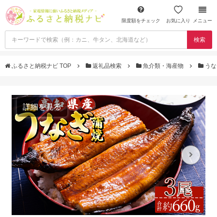
限度額をチェック
お気に入り
メニュー
検索
ふるさと納税ナビ TOP
返礼品検索
魚介類・海産物
うな
詳細を見る