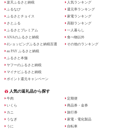
楽天ふるさと納税
人気ランキング
ふるなび
還元率ランキング
ふるさとチョイス
家電ランキング
さとふる
高額ランキング
ふるさとプレミアム
一人暮らし
ANAのふるさと納税
食べ物以外
dショッピングふるさと納税百選
その他のランキング
au PAY ふるさと納税
ふるさと本舗
ヤフーのふるさと納税
マイナビふるさと納税
ポイント還元キャンペーン
人気の返礼品から探す
牛肉
定期便
いくら
商品券・金券
カニ
旅行券
うなぎ
家電・電化製品
うに
自転車