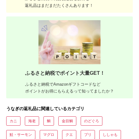
返礼品はまだまだたくさんあります！
ふるさと納税でポイント大量GET！
ふるさと納税でAmazonギフトコードなど
ポイントがお得にもらえるって知ってましたか？
うなぎの返礼品に関連しているカテゴリ
カニ
海老
鯛
金目鯛
のどぐろ
鮭・サーモン
マグロ
クエ
ブリ
ししゃも