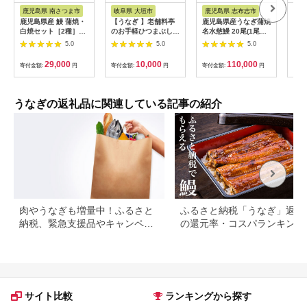
ト
税
アム
鹿児島県 南さつま市
岐阜県 大垣市
鹿児島県 志布志市
福
鹿児島県産 鰻 蒲焼・
【うなぎ 】老舗料亭
鹿児島県産うなぎ蒲焼
【ふ
白焼セット［2種］う
のお手軽ひつまぶし
名水慈鰻 20尾(1尾約
ぎ 
なぎ専門店「万のせ」
国産 鰻 ごはん たれ
160g)＜計約3.2kg＞
カッ
5.0
5.0
5.0
加工品 詰め合わせ 詰
出汁つき 冷蔵便 1人
wa1-001
国産
合わ ギフト 贈答 贈り
分 国産鰻 国産うなぎ
焼 
29,000
10,000
110,000
寄付金額:
円
寄付金額:
円
寄付金額:
円
寄付
物 手土産 御祝 お祝い
うな重 ひつまぶし 冷
ギ 
鹿児島うなぎ 鰻 ウナ
蔵 ギフト プレゼント
ギ スタミナ 土用の丑
unagi 高級 厳選 温め
の日 蒲焼き 白焼き う
るだけ 10000円 1万
うなぎの返礼品に関連している記事の紹介
な重 たれ だし 山椒
円 料理店 玉子屋別館
山葵 鹿児島県 南さつ
玉辰楼 岐阜県 大垣市
ま市
肉やうなぎも増量中！ふるさと
ふるさと納税「うなぎ」返礼
納税、緊急支援品やキャンペー
の還元率・コスパランキング
ン中の返礼品
国産うなぎのおすすめ返礼品
紹介
サイト比較
ランキングから探す