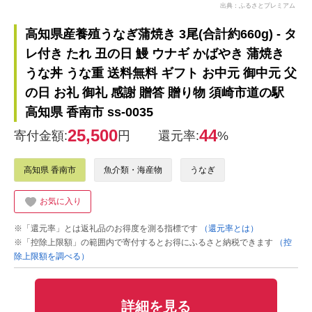
出典：ふるさとプレミアム
高知県産養殖うなぎ蒲焼き 3尾(合計約660g) - タ
レ付き たれ 丑の日 鰻 ウナギ かばやき 蒲焼き
うな丼 うな重 送料無料 ギフト お中元 御中元 父
の日 お礼 御礼 感謝 贈答 贈り物 須崎市道の駅
高知県 香南市 ss-0035
25,500
44
寄付金額:
円
還元率:
%
高知県 香南市
魚介類・海産物
うなぎ
お気に入り
※「還元率」とは返礼品のお得度を測る指標です
（還元率とは）
※「控除上限額」の範囲内で寄付するとお得にふるさと納税できます
（控
除上限額を調べる）
詳細を見る