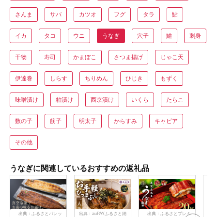
さんま
サバ
カツオ
フグ
タラ
鮎
イカ
タコ
ウニ
うなぎ
穴子
鱧
刺身
干物
寿司
かまぼこ
さつま揚げ
じゃこ天
伊達巻
しらす
ちりめん
ひじき
もずく
味噌漬け
粕漬け
西京漬け
いくら
たらこ
数の子
筋子
明太子
からすみ
キャビア
その他
うなぎに関連しているおすすめの返礼品
出典：ふるさとパレッ
出典：auPAYふるさと納
出典：ふるさとプレミ
出