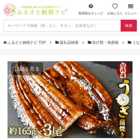
限度額をチェック
お気に入り
メニュー
検索
ふるさと納税ナビ TOP
返礼品検索
魚介類・海産物
うな
詳細を見る