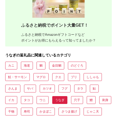
ふるさと納税でポイント大量GET！
ふるさと納税でAmazonギフトコードなど
ポイントがお得にもらえるって知ってましたか？
うなぎの返礼品に関連しているカテゴリ
カニ
海老
鯛
金目鯛
のどぐろ
鮭・サーモン
マグロ
クエ
ブリ
ししゃも
さんま
サバ
カツオ
フグ
タラ
鮎
イカ
タコ
ウニ
うなぎ
穴子
鱧
刺身
干物
寿司
かまぼこ
さつま揚げ
じゃこ天