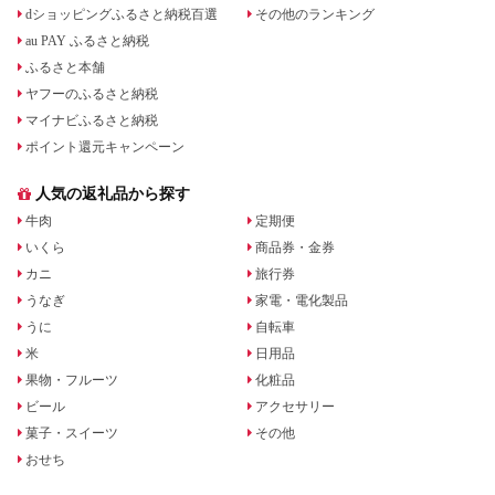
dショッピングふるさと納税百選
その他のランキング
au PAY ふるさと納税
ふるさと本舗
ヤフーのふるさと納税
マイナビふるさと納税
ポイント還元キャンペーン
人気の返礼品から探す
牛肉
定期便
いくら
商品券・金券
カニ
旅行券
うなぎ
家電・電化製品
うに
自転車
米
日用品
果物・フルーツ
化粧品
ビール
アクセサリー
菓子・スイーツ
その他
おせち