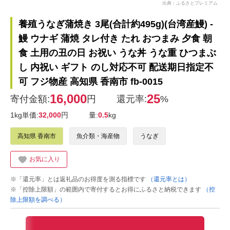
出典：ふるさとプレミアム
養殖うなぎ蒲焼き 3尾(合計約495g)(台湾産鰻) -
鰻 ウナギ 蒲焼 タレ付き たれ おつまみ 夕食 朝
食 土用の丑の日 お祝い うな丼 うな重 ひつまぶ
し 内祝い ギフト のし対応不可 配送期日指定不
可 フジ物産 高知県 香南市 fb-0015
16,000
25
寄付金額:
円
還元率:
%
1kg単価:
32,000
円
量:
0.5
kg
高知県 香南市
魚介類・海産物
うなぎ
お気に入り
※「還元率」とは返礼品のお得度を測る指標です
（還元率とは）
※「控除上限額」の範囲内で寄付するとお得にふるさと納税できます
（控
除上限額を調べる）