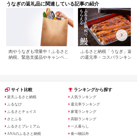
の日 蒲焼き 白焼き う
るだけ 10000円 1万
うなぎの返礼品に関連している記事の紹介
な重 たれ だし 山椒
円 料理店 玉子屋別館
山葵 鹿児島県 南さつ
玉辰楼 岐阜県 大垣市
ま市
肉やうなぎも増量中！ふるさと
ふるさと納税「うなぎ」返礼
納税、緊急支援品やキャンペー
の還元率・コスパランキング
ン中の返礼品
国産うなぎのおすすめ返礼品
紹介
サイト比較
ランキングから探す
楽天ふるさと納税
人気ランキング
ふるなび
還元率ランキング
ふるさとチョイス
家電ランキング
さとふる
高額ランキング
ふるさとプレミアム
一人暮らし
ANAのふるさと納税
食べ物以外