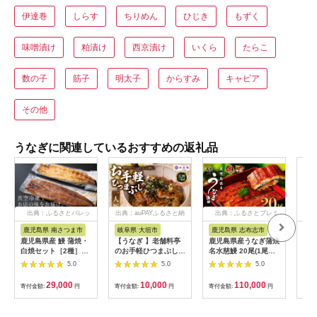
伊達巻
しらす
ちりめん
ひじき
もずく
味噌漬け
粕漬け
西京漬け
いくら
たらこ
数の子
筋子
明太子
からすみ
キャビア
その他
うなぎに関連しているおすすめの返礼品
出典：ふるさとパレッ
出典：auPAYふるさと納
出典：ふるさとプレミ
出
ト
税
アム
鹿児島県 南さつま市
岐阜県 大垣市
鹿児島県 志布志市
福
鹿児島県産 鰻 蒲焼・
【うなぎ 】老舗料亭
鹿児島県産うなぎ蒲焼
【ふ
白焼セット［2種］う
のお手軽ひつまぶし
名水慈鰻 20尾(1尾約
ぎ 
なぎ専門店「万のせ」
国産 鰻 ごはん たれ
160g)＜計約3.2kg＞
カッ
5.0
5.0
5.0
加工品 詰め合わせ 詰
出汁つき 冷蔵便 1人
wa1-001
国産
合わ ギフト 贈答 贈り
分 国産鰻 国産うなぎ
焼 
29,000
10,000
110,000
寄付金額:
円
寄付金額:
円
寄付金額:
円
寄付
物 手土産 御祝 お祝い
うな重 ひつまぶし 冷
ギ 
鹿児島うなぎ 鰻 ウナ
蔵 ギフト プレゼント
ギ スタミナ 土用の丑
unagi 高級 厳選 温め