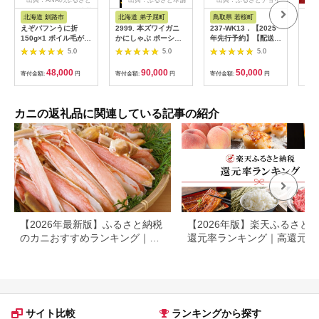
出典：ANAのふるさと
出典：ふるさと本舗
出典：ふるさとチョイ
納税
ス
北海道 釧路市
北海道 弟子屈町
鳥取県 若桜町
宮
えぞバフンうに折
2999. 本ズワイガニ
237-WK13．【2025
カッ
150g×1 ボイル毛がに
かにしゃぶ ポーショ
年先行予約】【配送日
むき
400g×1 ふるさと納税
ン 500g 6個 12-16人
時指定可】【蒸し】訳
1.5
5.0
5.0
5.0
うに かに F4F-0843
前 カット済 ずわい蟹
あり足折れ松葉ガニ
しゃ
ズワイガニ カニ 蟹 か
1.5kg前後
量1
48,000
90,000
50,000
寄付金額:
円
寄付金額:
円
寄付金額:
円
寄付
に 蟹足 生 生食 蟹し
城県
ゃぶ 人気 お取り寄せ
205
送料無料 北海道 弟子
ずわ
屈町
棒 
カニの返礼品に関連している記事の紹介
ン
【2026年最新版】ふるさと納税
【2026年版】楽天ふるさと
のカニおすすめランキング｜還
還元率ランキング｜高還元率
元率・大容量で比較
礼品をジャンル別に比較
サイト比較
ランキングから探す