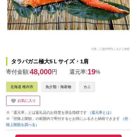
出典：三越伊勢丹ふるさと納税
タラバガニ極大5Ｌサイズ・1肩
48,000
19
寄付金額:
円
還元率:
%
北海道 稚内市
魚介類・海産物
カニ
お気に入り
※「還元率」とは返礼品のお得度を測る指標です
（還元率とは）
※「控除上限額」の範囲内で寄付するとお得にふるさと納税できます
（控
除上限額を調べる）