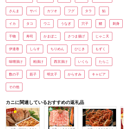
さんま
サバ
カツオ
フグ
タラ
鮎
イカ
タコ
ウニ
うなぎ
穴子
鱧
刺身
干物
寿司
かまぼこ
さつま揚げ
じゃこ天
伊達巻
しらす
ちりめん
ひじき
もずく
味噌漬け
粕漬け
西京漬け
いくら
たらこ
数の子
筋子
明太子
からすみ
キャビア
その他
カニに関連しているおすすめの返礼品