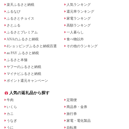
楽天ふるさと納税
人気ランキング
ふるなび
還元率ランキング
ふるさとチョイス
家電ランキング
さとふる
高額ランキング
ふるさとプレミアム
一人暮らし
ANAのふるさと納税
食べ物以外
dショッピングふるさと納税百選
その他のランキング
au PAY ふるさと納税
ふるさと本舗
ヤフーのふるさと納税
マイナビふるさと納税
ポイント還元キャンペーン
人気の返礼品から探す
牛肉
定期便
いくら
商品券・金券
カニ
旅行券
うなぎ
家電・電化製品
うに
自転車