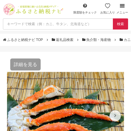
限度額をチェック
お気に入り
メニュー
検索
ふるさと納税ナビ TOP
返礼品検索
魚介類・海産物
カ
詳細を見る