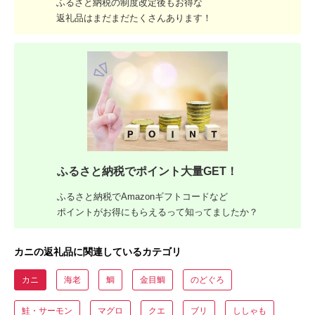
ふるさと納税の制度改定後もお得な
返礼品はまだまだたくさんあります！
ふるさと納税でポイント大量GET！
ふるさと納税でAmazonギフトコードなど
ポイントがお得にもらえるって知ってましたか？
カニの返礼品に関連しているカテゴリ
カニ
海老
鯛
金目鯛
のどぐろ
鮭・サーモン
マグロ
クエ
ブリ
ししゃも