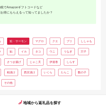
税でAmazonギフトコードなど
がお得にもらえるって知ってましたか？
ろ
鮭・サーモン
マグロ
クエ
ブリ
ししゃも
ラ
鮎
イカ
タコ
ウニ
うなぎ
穴子
さつま揚げ
じゃこ天
伊達巻
しらす
粕漬け
西京漬け
いくら
たらこ
数の子
その他
地域から返礼品を探す