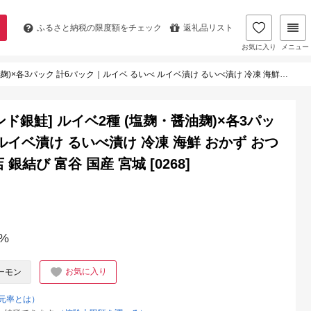
ふるさと納税の
限度額をチェック
返礼品リスト
お気に入り
メニュー
いべ ルイベ漬け るいべ漬け 冷凍 海鮮 おかず おつまみ サーモン 銀鮭 魚 鮭専門店 銀結び 富谷 国産 宮城 [0268]
銀鮭] ルイベ2種 (塩麹・醤油麹)×各3パッ
ルイベ漬け るいべ漬け 冷凍 海鮮 おかず おつ
銀結び 富谷 国産 宮城 [0268]
%
お気に入り
ーモン
元率とは）