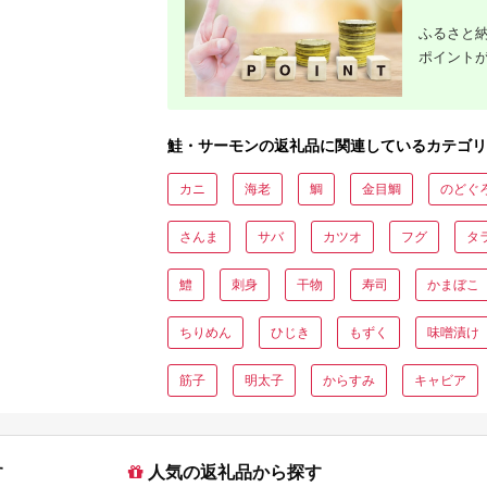
便も
ふるさと納
ポイント
鮭・サーモンの返礼品に関連しているカテゴリ
カニ
海老
鯛
金目鯛
のどぐ
さんま
サバ
カツオ
フグ
タ
鱧
刺身
干物
寿司
かまぼこ
ちりめん
ひじき
もずく
味噌漬け
筋子
明太子
からすみ
キャビア
す
人気の返礼品から探す