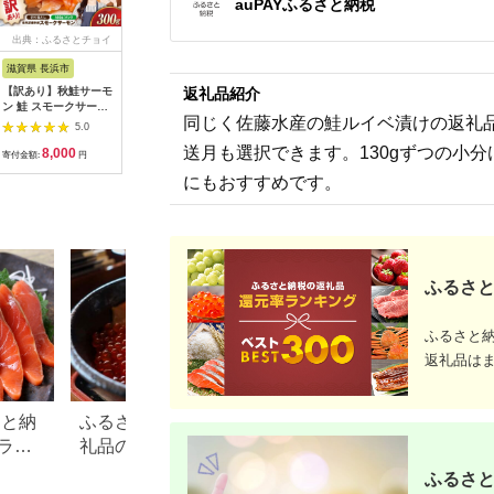
auPAYふるさと納税
出典：ふるさとチョイ
出典：ふるなび
出典：ふるなび
出典：楽
ス
滋賀県 長浜市
新潟県
新潟県 新潟市
広島県 北
【訳あり】秋鮭サーモ
【永徳 鮭乃蔵】 塩引
返礼品紹介
加島屋の味覚 中ビン
【ふるさ
ン 鮭 スモークサーモ
鮭切身 2切×5
2本セット (さけ茶
サーモン 計
同じく佐藤水産の鮭ルイベ漬けの返礼
ン （切り落とし）
漬・切干漬) 鮭フレー
りフィレ
5.0
5.0
5.0
100g×3 滋賀県長浜
ク おつまみ ご飯のお
ンセット 
送月も選択できます。130gずつの小
8,000
24,000
11,000
1
市/株式会社中村屋
供 新潟県 新潟市 しゃ
モン フィ
寄付金額:
円
寄付金額:
円
寄付金額:
円
寄付金額:
[AQAJ041] 訳あり サ
け
サーモン 
にもおすすめです。
ーモン 鮭 スモークサ
におすす
ーモン スモークサー
モン 鮭 燻製 刺身 お
取り寄せ グルメ 魚介
類 前菜 おつまみ サラ
ダ シーフード クリー
ムチーズ サンドイッ
ふるさと
チ 海鮮セット パーテ
ィー用 人気 プレゼン
ト ギフト 贈答
ふるさと
返礼品は
さと納
ふるさと納税「魚介類」返
【47都道府県の特
ラン
礼品の還元率ランキング！
るさと納税おすす
返礼
切り身や詰め合わせ、定期
品！
ふるさと