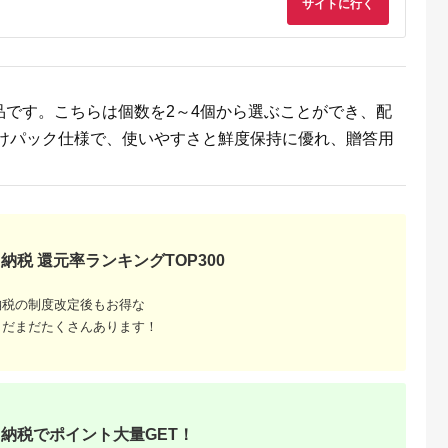
サイトに行く
天ふるさと納
出典：楽天ふるさと納
出典：ふるなび
出典：楽天ふるさと
税
税
広島町
新潟県 新潟市
北海道 小樽市
新潟県 村
と納税】芸北
【ふるさと納税】鮭専
自家製 ルイベ 醤油漬
【ふるさと納税】【
500g 骨取
門店の新巻鮭あらほぐ
け 150g×3瓶 合計
あり】特製 鮭の味噌
品です。こちらは個数を2～4個から選ぶことができ、配
＆冷燻サーモ
し 惣菜 魚貝類 鮭のほ
450g
漬け 小分け 3切×3袋
5.0
5.0
5.0
5.0
山育ち サー
ぐし身 鮭ほぐし ご飯
A4122 訳あり 不揃
分けパック仕様で、使いやすさと鮮度保持に優れ、贈答用
8,000
11,000
16,000
16,000
レ スモーク
のお供 おかず おにぎ
真空パック 銀鮭 切り
円
寄付金額:
円
寄付金額:
円
寄付金額:
円
刺身 サラダ
りの具
身 シャケ さけ サケ
め
魚 魚介類 惣菜 おか
冷凍 新潟県 村上市
納税 還元率ランキングTOP300
納税の制度改定後もお得な
まだまだたくさんあります！
産品】ふ
め特産
納税でポイント大量GET！