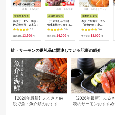
出典：ふるなび
出典：ふるラボ
出典：ふるさとチョイ
ス
青森県 むつ市
高知県 高知市
山梨県 山梨市
渓流サーモン 焼き・
【土佐久礼かつお】
希少!ご当地サーモン
酢〆棒寿司 ２本入り
旬凍藁焼きタタキ 3〜
「富士の介」(刺
4人前（約400g） / 高
身)240g(80g×3)少量
5.0
5.0
5.0
知 土佐 久礼 かつお
パックを冷凍便でお届
13,500
14,000
13,000
カツオ 鰹 たたき タタ
け【1460519】
寄付金額:
円
寄付金額:
円
寄付金額:
円
キ 海鮮 魚 刺身 【株
式会社ジャパンダイニ
ング】 [ATHR001]
鮭・サーモンの返礼品に関連している記事の紹介
【2026年最新】ふるさと納
【2026年最新】ふる
税で魚・魚介類のおすすめ
税のサーモンおすすめ
返礼品ランキング
キング｜還元率・人気