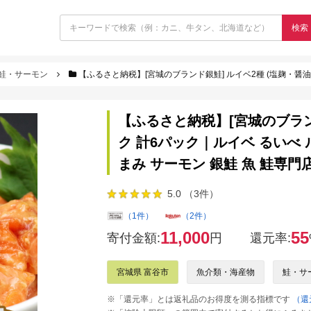
検索
鮭・サーモン
【ふるさと納税】[宮城のブランド銀鮭] ルイベ2種 (塩麹・醤油麹)×各3パック 計6パック｜ルイベ る
【ふるさと納税】[宮城のブランド
ク 計6パック｜ルイベ るいべ 
まみ サーモン 銀鮭 魚 鮭専門店 
5.0 （3件）
（1件）
（2件）
11,000
55
寄付金額:
円
還元率:
宮城県 富谷市
魚介類・海産物
鮭・サ
※「還元率」とは返礼品のお得度を測る指標です
（還