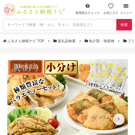
限度額をチェック
お気に入り
メニュー
検索
ふるさと納税ナビ TOP
返礼品検索
魚介類・海産物
ブ
詳細を見る