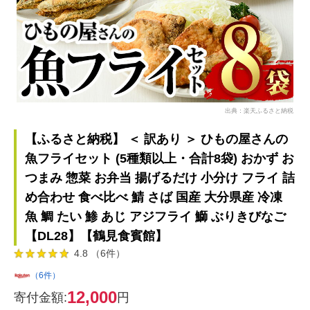
出典：楽天ふるさと納税
【ふるさと納税】 ＜ 訳あり ＞ ひもの屋さんの
魚フライセット (5種類以上・合計8袋) おかず お
つまみ 惣菜 お弁当 揚げるだけ 小分け フライ 詰
め合わせ 食べ比べ 鯖 さば 国産 大分県産 冷凍
魚 鯛 たい 鯵 あじ アジフライ 鰤 ぶりきびなご
【DL28】【鶴見食賓館】
4.8 （6件）
（6件）
12,000
寄付金額:
円