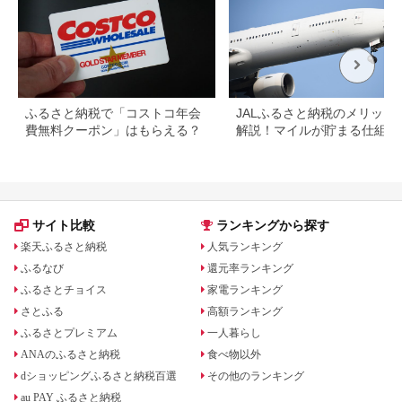
150
ふるさと納税で「コストコ年会
JALふるさと納税のメリット
費無料クーポン」はもらえる？
解説！マイルが貯まる仕組み
おすすめ返礼品を紹介
サイト比較
ランキングから探す
楽天ふるさと納税
人気ランキング
ふるなび
還元率ランキング
ふるさとチョイス
家電ランキング
さとふる
高額ランキング
ふるさとプレミアム
一人暮らし
ANAのふるさと納税
食べ物以外
dショッピングふるさと納税百選
その他のランキング
au PAY ふるさと納税