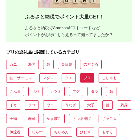
ふるさと納税でポイント大量GET！
ふるさと納税でAmazonギフトコードなど
ポイントがお得にもらえるって知ってましたか？
ブリの返礼品に関連しているカテゴリ
カニ
海老
鯛
金目鯛
のどぐろ
鮭・サーモン
マグロ
クエ
ブリ
ししゃも
さんま
サバ
カツオ
フグ
タラ
鮎
イカ
タコ
ウニ
うなぎ
穴子
鱧
刺身
干物
寿司
かまぼこ
さつま揚げ
じゃこ天
伊達巻
しらす
ちりめん
ひじき
もずく