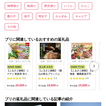
味噌漬け
粕漬け
西京漬け
いくら
たらこ
数の子
筋子
明太子
からすみ
キャビア
その他
ブリに関連しているおすすめの返礼品
出典：楽天ふるさと納
出典：楽天ふるさと納
出典：楽天ふるさと納
出
税
税
税
徳島県 海陽町
富山県 氷見市
宮崎県 門川町
愛
【ふるさと納税】 シ
【ふるさと納税】《富
【ふるさと納税】【北
【ふ
マアジ 刺身用 切り身
山が誇るブランドぶ
海道・離島配送不可】
ぶり
500g以上 しまあじ 縞
り》 直火で炙った ひ
日向灘ぶりのお刺身
め 
5.0
5.0
4.8
鯵 小分け 養殖 冷凍
み寒ぶりのたたき
(約400～550g)魚介
1k
〈冷凍〉
魚 旬 海鮮 ブリ 鰤 ぶ
個 
20,000
19,000
15,000
寄付金額:
円
寄付金額:
円
寄付金額:
円
寄付
り柵 刺身 しゃぶしゃ
蔵 
ぶ 冷蔵 宮崎県 門川町
イン
【UZ-03】【請関水
ぶ 
産】
漬け
ブリの返礼品に関連している記事の紹介
司 
産 