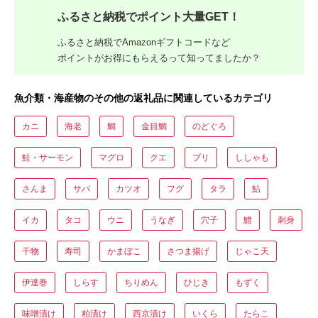
ふるさと納税でポイント大量GET！
ふるさと納税でAmazonギフトコードなど
ポイントがお得にもらえるって知ってましたか？
魚介類・海産物のその他の返礼品に関連しているカテゴリ
カニ
海老
鯛
金目鯛
のどぐろ
鮭・サーモン
マグロ
クエ
ブリ
ししゃも
さんま
サバ
カツオ
フグ
タラ
鮎
イカ
タコ
ウニ
うなぎ
穴子
鱧
刺身
干物
寿司
かまぼこ
さつま揚げ
じゃこ天
伊達巻
しらす
ちりめん
ひじき
もずく
味噌漬け
粕漬け
西京漬け
いくら
たらこ