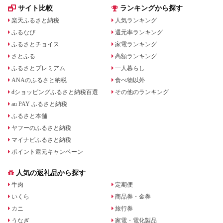
サイト比較
ランキングから探す
楽天ふるさと納税
人気ランキング
ふるなび
還元率ランキング
ふるさとチョイス
家電ランキング
さとふる
高額ランキング
ふるさとプレミアム
一人暮らし
ANAのふるさと納税
食べ物以外
dショッピングふるさと納税百選
その他のランキング
au PAY ふるさと納税
ふるさと本舗
ヤフーのふるさと納税
マイナビふるさと納税
ポイント還元キャンペーン
人気の返礼品から探す
牛肉
定期便
いくら
商品券・金券
カニ
旅行券
うなぎ
家電・電化製品