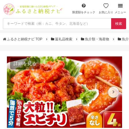
限度額をチェック
お気に入り
メニュー
検索
ふるさと納税ナビ TOP
返礼品検索
魚介類・海産物
魚介
詳細を見る