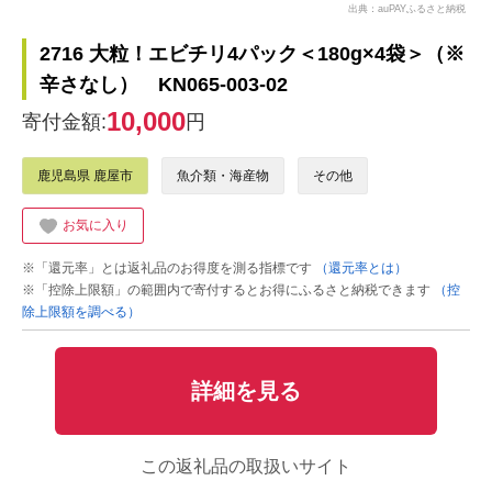
出典：auPAYふるさと納税
2716 大粒！エビチリ4パック＜180g×4袋＞（※
辛さなし） KN065-003-02
10,000
寄付金額:
円
鹿児島県 鹿屋市
魚介類・海産物
その他
お気に入り
※「還元率」とは返礼品のお得度を測る指標です
（還元率とは）
※「控除上限額」の範囲内で寄付するとお得にふるさと納税できます
（控
除上限額を調べる）
詳細を見る
この返礼品の取扱いサイト