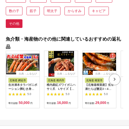
数の子
筋子
明太子
からすみ
キャビア
その他
魚介類・海産物のその他に関連しているおすすめの返礼
品
出典：ふるなび
出典：ふるなび
出典：ふるなび
北海道 網走市
北海道 稚内市
北海道 根室市
佐
生冷凍本タラバガニポ
稚内産紅ズワイガニハ
【北海道根室産】生冷
車海
ーション脚むき身
サミ爪 Lサイズ【約
凍たらば蟹足3～4肩
45
1kg【生食可・お刺身
1kg】解凍するだけの
(計1kg前後) C-54010
味噌2
5.0
5.0
5.0
OK】（北海道産）
手間いらず【配送不可
株式
ABE012
地域：離島・沖縄県】
クル
50,000
16,000
29,000
寄付金額:
円
寄付金額:
円
寄付金額:
円
寄付
[41