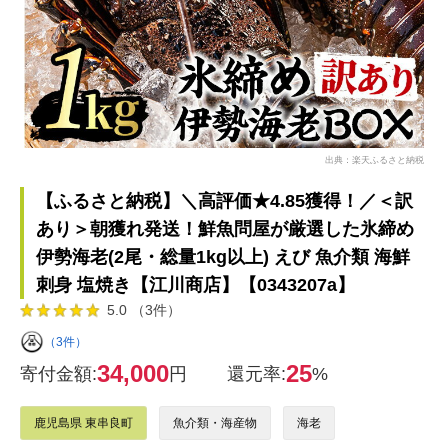
出典：楽天ふるさと納税
【ふるさと納税】＼高評価★4.85獲得！／＜訳
あり＞朝獲れ発送！鮮魚問屋が厳選した氷締め
伊勢海老(2尾・総量1kg以上) えび 魚介類 海鮮
刺身 塩焼き【江川商店】【0343207a】
5.0 （3件）
（3件）
34,000
25
寄付金額:
円
還元率:
%
鹿児島県 東串良町
魚介類・海産物
海老