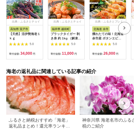
出典：ふるさとチョイ
出典：ふるさとチョイ
出典：ふるさとプレミ
出
ス
ス
アム
高知県 室戸市
福井県 越前町
北海道 余市
福
【天然】活伊勢海老１
ブラックタイガー 剥
獲れたての味！北海道
お料
ｋｇ
き身 約 1kg （解凍後
余市産 ボタンエビ
フー
850g前後） 【海老 え
900g 300g×3パック
【3
5.0
5.0
5.0
び むきえび おかず 冷
地元漁港直送 急速超
【D
凍食品 エビマヨ 手間
低温冷凍 獲れたて 刺
34,000
11,000
26,000
寄付金額:
円
寄付金額:
円
寄付金額:
円
寄付
いらず えび 簡単調理
身用 生食可 国産 天然
海老 】 [e70-a006]
牡丹海老 プリプリ食
感 小分け 海の宝石 有
頭 送料無料_Y022-
海老の返礼品に関連している記事の紹介
0026
ふるさと納税おすすめ「海老」
神奈川県 海老名市のふるさ
返礼品まとめ！還元率ランキン
税のご紹介
グとレシピも紹介