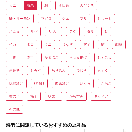
カニ
海老
鯛
金目鯛
のどぐろ
鮭・サーモン
マグロ
クエ
ブリ
ししゃも
さんま
サバ
カツオ
フグ
タラ
鮎
イカ
タコ
ウニ
うなぎ
穴子
鱧
刺身
干物
寿司
かまぼこ
さつま揚げ
じゃこ天
伊達巻
しらす
ちりめん
ひじき
もずく
味噌漬け
粕漬け
西京漬け
いくら
たらこ
数の子
筋子
明太子
からすみ
キャビア
その他
海老に関連しているおすすめの返礼品