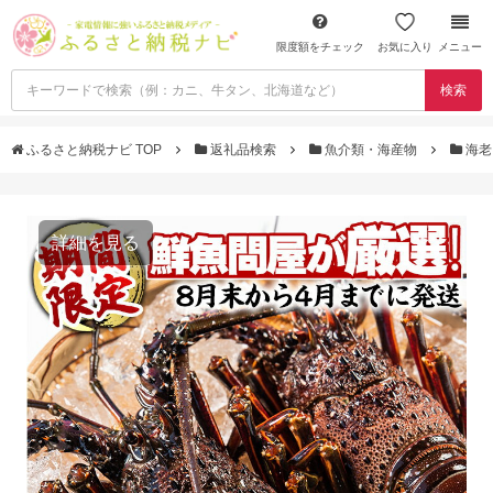
限度額をチェック
お気に入り
メニュー
検索
ふるさと納税ナビ TOP
返礼品検索
魚介類・海産物
海
詳細を見る