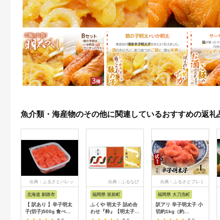
魚介類・海産物のその他に関連しているおすすめの返礼
出典：ふるさとパレッ
出典：ふるなび
出典：ふるさとプレミ
ト
アム
北海道 釧路市
福岡県 筑前町
福岡県 大刀洗町
【 訳あり 】辛子明太
ふくや 明太子 詰め合
訳アリ 辛子明太子 小
子(切子)500g 食べ比
わせ『粋』【明太子
切約1kg（約
べ タラコ 明太 たらこ
めんたいこ ふくや 魚
100g×10p） 魚卵 つ