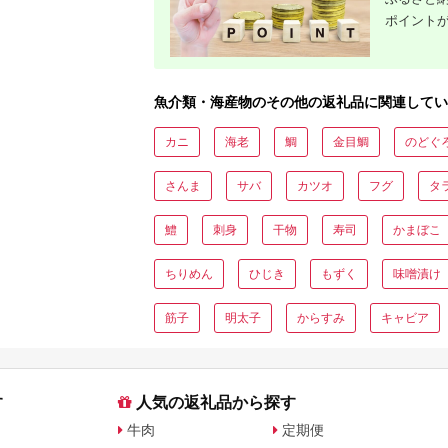
ポイント
魚介類・海産物のその他の返礼品に関連してい
カニ
海老
鯛
金目鯛
のどぐ
さんま
サバ
カツオ
フグ
タ
鱧
刺身
干物
寿司
かまぼこ
ちりめん
ひじき
もずく
味噌漬け
筋子
明太子
からすみ
キャビア
す
人気の返礼品から探す
牛肉
定期便