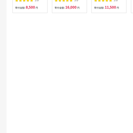
5.0
5.0
5.0
海鮮 おかず ご飯のお
介類 家庭用 お取り寄
まみ 酒のあて 肴 ご飯
8,500
16,000
11,500
供 規格外 家庭用 切子
せグルメ ご飯のお供
のお供 おかず おにぎ
寄付金額:
円
寄付金額:
円
寄付金額:
円
小分け F4F-5546
お土産 詰合せ 食べ比
りの具 家庭用 ピリ辛
べ 福岡県 筑前町
パスタ うどん ソース
AH001】【価格改
アレンジ 食材 海の幸
定】
※配送不可：離島