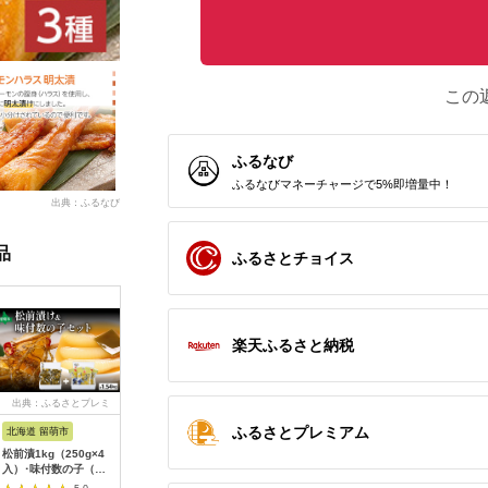
この
ふるなび
ふるなびマネーチャージで5%即増量中！
出典：ふるなび
品
ふるさとチョイス
楽天ふるさと納税
出典：ふるさとプレミ
出典：さとふる
出典：ふるさとプレミ
出典：ふ
アム
アム
ふるさとプレミアム
北海道 留萌市
宮城県 石巻市
北海道 留萌市
福岡県 築
松前漬1kg（250g×4
銀鮭茶漬けとたらこ釜
井原水産 塩数の子
食品添加物
入）･味付数の子（波
めし
（中）700g ごはん
子明太子
涛）540g（180g×3
のお供 おかず 珍味 海
い」中辛