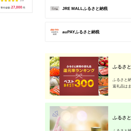
5.0
5.0
5.0
入） お正月 人気
鮮 海産物 魚介 魚介類
400g(10
27,000
8,000
32,000
1
魚卵 高級 ごはんの
おつまみ かずのこ カ
上町》【株
JRE MALLふるさと納税
寄付金額:
円
寄付金額:
円
寄付金額:
円
寄付金額:
お供 惣菜 おかず 珍味
ズノコ おせち 高
楽】[ABDI
海鮮 海産物 魚介 魚介
級 ギフト
類 おつまみ つまみ 本
チャン 味付け 味付 か
ずのこ カズノコ 味付
auPAYふるさと納税
数の子 株式会社やま
か 冷凍 おせち
ふるさと
ふるさと
返礼品は
ふるさと
ふるさと納