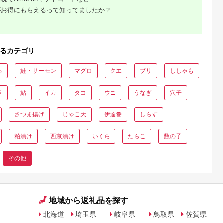
がお得にもらえるって知ってましたか？
るカテゴリ
ろ
鮭・サーモン
マグロ
クエ
ブリ
ししゃも
ラ
鮎
イカ
タコ
ウニ
うなぎ
穴子
さつま揚げ
じゃこ天
伊達巻
しらす
粕漬け
西京漬け
いくら
たらこ
数の子
その他
地域から返礼品を探す
北海道
埼玉県
岐阜県
鳥取県
佐賀県