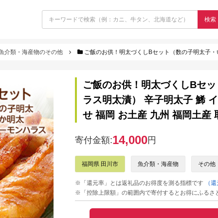
検索
魚介類・海産物のその他
ご飯のお供！明太づくしBセット（数の子明太子・いか明太子・サーモンハラス明太漬） 
ご飯のお供！明太づくしBセッ
ラス明太漬） 辛子明太子 鯑 
せ 福岡 お土産 九州 福岡土産
14,000
寄付金額:
円
福岡県 田川市
魚介類・海産物
その他
※「還元率」とは返礼品のお得度を測る指標です
（還
※「控除上限額」の範囲内で寄付するとお得にふるさ