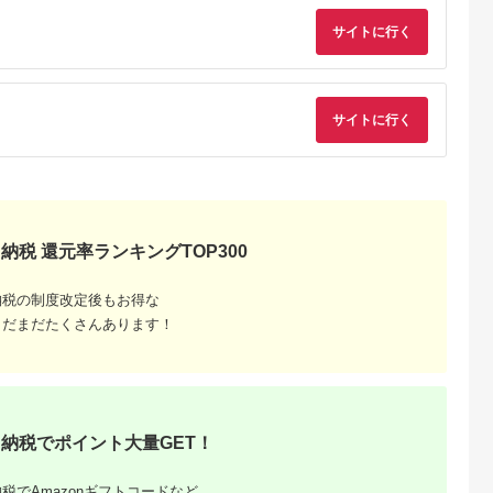
5.0
5.0
5.0
5.0
0g×4p)《築
【お土産 お返し ギフ
ク） たらこ ご飯のお
3,000
160,000
13,000
18,000
式会社 三
ト お中元 お歳暮 海鮮
供
円
寄付金額:
円
寄付金額:
円
寄付金額:
円
サイトに行く
001]
魚介類】(H024116)
サイトに行く
納税 還元率ランキングTOP300
納税の制度改定後もお得な
まだまだたくさんあります！
納税でポイント大量GET！
税でAmazonギフトコードなど