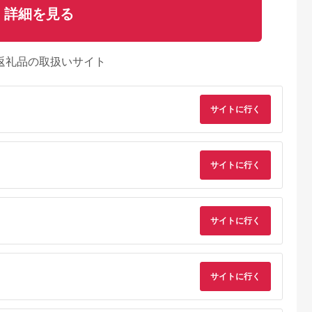
詳細を見る
返礼品の取扱いサイト
サイトに行く
サイトに行く
サイトに行く
るさとプレミ
出典：ふるさとプレミ
出典：ふるなび
出典：ふるさとプレ
アム
アム
ア
サイトに行く
上町
佐賀県 神埼市
茨城県 大洗町
北海道 鹿部町
無添加 辛
匠こだわりの無着色・
かねふく たらこ 訳あ
北海道噴火湾産 訳あ
「きわめんた
辛子明太子400g【12
り 1kg (500g×2箱）
り たらこ 切子
 家庭用切子
カ月連続定期便】
切れ子_AM053
1.6kg（400g×4パッ