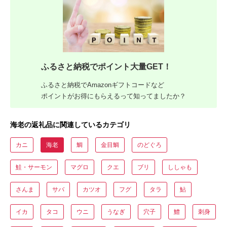
ふるさと納税でポイント大量GET！
ふるさと納税でAmazonギフトコードなど
ポイントがお得にもらえるって知ってましたか？
海老の返礼品に関連しているカテゴリ
カニ
海老
鯛
金目鯛
のどぐろ
鮭・サーモン
マグロ
クエ
ブリ
ししゃも
さんま
サバ
カツオ
フグ
タラ
鮎
イカ
タコ
ウニ
うなぎ
穴子
鱧
刺身