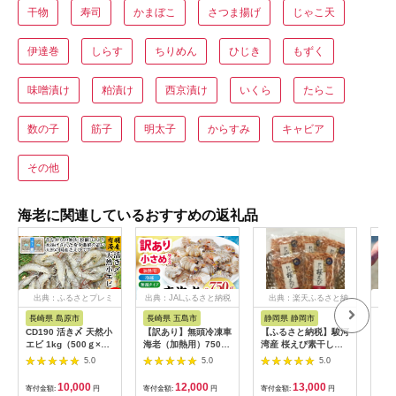
干物
寿司
かまぼこ
さつま揚げ
じゃこ天
伊達巻
しらす
ちりめん
ひじき
もずく
味噌漬け
粕漬け
西京漬け
いくら
たらこ
数の子
筋子
明太子
からすみ
キャビア
その他
海老に関連しているおすすめの返礼品
出典：ふるさとプレミ
出典：JALふるさと納税
出典：楽天ふるさと納
出
アム
税
長崎県 島原市
長崎県 五島市
静岡県 静岡市
鹿
CD190 活き〆 天然小
【訳あり】無頭冷凍車
【ふるさと納税】駿河
【鹿
エビ 1kg（500ｇ×2
海老（加熱用）750g
湾産 桜えび素干し
車海
パック）
(250gx3P) 五島市／
25g×5袋（合計
用）
5.0
5.0
5.0
拓水 五島事業場
125g）◇ | 海鮮 海産
るま
[PCU009]
物 桜エビ 乾物 たこや
さつ
10,000
12,000
13,000
寄付金額:
円
寄付金額:
円
寄付金額:
円
寄付
き 焼きそば 海の幸 静