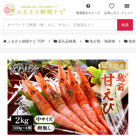
限度額をチェック
お気に入り
メニュー
検索
ふるさと納税ナビ TOP
返礼品検索
魚介類・海産物
海
詳細を見る