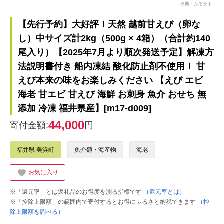
出典：ふるラボ
【先行予約】大好評！天然 越前甘えび（卵な
し）中サイズ計2kg（500g × 4箱）（合計約140
尾入り）【2025年7月より順次発送予定】解凍方
法説明書付き 船内凍結 酸化防止剤不使用！ 甘
えび本来の味をお楽しみください 【えび エビ
海老 甘エビ 甘えび 海鮮 お刺身 魚介 おせち 無
添加 冷凍 福井県産】[m17-d009]
44,000
寄付金額:
円
福井県 美浜町
魚介類・海産物
海老
お気に入り
※「還元率」とは返礼品のお得度を測る指標です
（還元率とは）
※「控除上限額」の範囲内で寄付するとお得にふるさと納税できます
（控
除上限額を調べる）