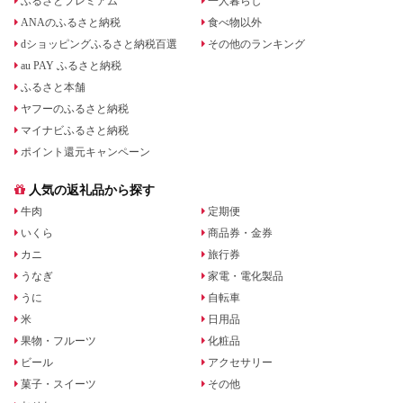
ふるさとプレミアム
一人暮らし
ANAのふるさと納税
食べ物以外
dショッピングふるさと納税百選
その他のランキング
au PAY ふるさと納税
ふるさと本舗
ヤフーのふるさと納税
マイナビふるさと納税
ポイント還元キャンペーン
人気の返礼品から探す
牛肉
定期便
いくら
商品券・金券
カニ
旅行券
うなぎ
家電・電化製品
うに
自転車
米
日用品
果物・フルーツ
化粧品
ビール
アクセサリー
菓子・スイーツ
その他