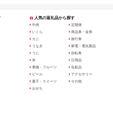
す
人気の返礼品から探す
牛肉
定期便
いくら
商品券・金券
カニ
旅行券
うなぎ
家電・電化製品
うに
自転車
米
日用品
果物・フルーツ
化粧品
ビール
アクセサリー
菓子・スイーツ
その他
おせち