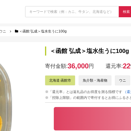
検索
ウニ
＜函館 弘成＞塩水生うに100g
＜函館 弘成＞塩水生うに100g
36,000
22
寄付金額:
円
還元率:
北海道 函館市
魚介類・海産物
ウニ
※「還元率」とは返礼品のお得度を測る指標です
（還
※「控除上限額」の範囲内で寄付するとお得にふるさ