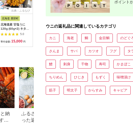
ポイント
出典：ふるなび
出典：ふるなび
出典：ふるなび
出典：ふ
北海道 鹿部町
岩手県 大船渡市
北海道 登別市
岩手県 大
北海道産 甘塩うに
潮うに 240g
≪規格外品600g≫無
焼うに 140
ウニの返礼品に関連しているカテゴリ
120g (60g×2) キタム
(120g×2) 冷凍 うに
添加エゾバフンウニ塩
うに 雲丹
ラサキウニ100% ミョ
水パック600g B 23年
寿司 焼き
5.0
5.0
5.0
ウバン不使用
10月下旬～11月下旬
丹 海鮮 
カニ
海老
鯛
金目鯛
のどぐ
15,000
30,000
60,000
1
ウニ丼 パ
寄付金額:
円
寄付金額:
円
寄付金額:
円
寄付金額:
み ご飯 
三陸 岩手
さんま
サバ
カツオ
フグ
タ
[morihiro
鱧
刺身
干物
寿司
かまぼこ
ちりめん
ひじき
もずく
味噌漬け
筋子
明太子
からすみ
キャビア
さと納
ふるさと納税「貰ってよか
【2026年最新】ふ
すめ
った返礼品」12選～食べ物
税の還元率ランキ
編～
にお得な返礼品TOP