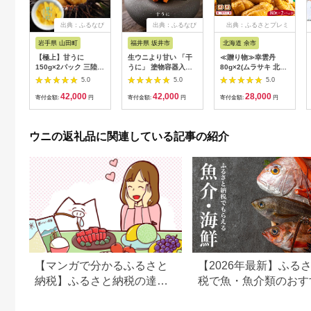
出典：ふるなび
出典：ふるなび
出典：ふるさとプレミ
アム
岩手県 山田町
福井県 坂井市
北海道 余市
【極上】甘うに
生ウニより甘い 「干
≪贈り物≫幸雲丹
150g×2パック 三陸産
うに」 塗物容器入り
80g×2(ムラサキ 北海
川石水産 【2027年4
20g ～酒・シャンパ
道産)ウニ うに 雲丹
5.0
5.0
5.0
月以降発送】 国産 三
ンと～｜おつまみ 酒
【余市のうに】北海道
42,000
42,000
28,000
陸山田 岩手県 山田町
のあて 雲丹 [D-4611]
ギフト ムラサキウニ
寄付金額:
円
寄付金額:
円
寄付金額:
円
三陸 旬 うに 無添加
白うに 白ウニ 白雲丹
ウニ 雲丹 うに丼 無添
冷凍ウニ 冷凍うに 世
加ウニ キタムラサキ
壱屋_Y038-0117
ウニの返礼品に関連している記事の紹介
ウニ 特選 ミョウバン
不使用
【マンガで分かるふるさと
【2026年最新】ふる
納税】ふるさと納税の達人
税で魚・魚介類のおす
におすすめ返礼品を聞いて
返礼品ランキング