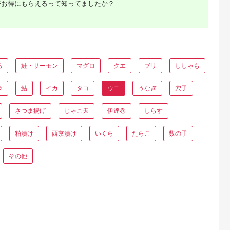
がお得にもらえるって知ってましたか？
るさとプレミ
出典：ふるなび
出典：ふるなび
出典：ふるさとチョ
アム
船渡市
岩手県 久慈市
岩手県 久慈市
宮城県 気仙沼市
g 70g×2個
「６月上旬から順次発
生うに 小瓶入 生うに
三陸産 ヤマヨ水産の
 ウニ 冷凍
送！」★産地直送★牛
60g×2本
塩うに 90g [気仙沼
うに 焼き雲
乳瓶入り！生うに
物産振興協会 宮城県
5.0
5.0
5.0
5.0
魚貝類 魚介類
130ｇ×1本
気仙沼市 20565314]
ろ
鮭・サーモン
マグロ
クエ
ブリ
ししゃも
8,000
18,000
17,500
14,500
スタ 炊き込
塩 うに ウニ 雲丹 冷
円
寄付金額:
円
寄付金額:
円
寄付金額:
円
白米 おつまみ
蔵
県 大船渡市
ラ
鮎
イカ
タコ
ウニ
うなぎ
穴子
001_1]
さつま揚げ
じゃこ天
伊達巻
しらす
粕漬け
西京漬け
いくら
たらこ
数の子
その他
るさと納
ング本当
300