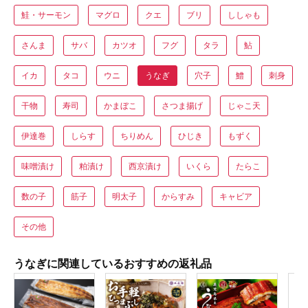
鮭・サーモン
マグロ
クエ
ブリ
ししゃも
さんま
サバ
カツオ
フグ
タラ
鮎
イカ
タコ
ウニ
うなぎ
穴子
鱧
刺身
干物
寿司
かまぼこ
さつま揚げ
じゃこ天
伊達巻
しらす
ちりめん
ひじき
もずく
味噌漬け
粕漬け
西京漬け
いくら
たらこ
数の子
筋子
明太子
からすみ
キャビア
その他
うなぎに関連しているおすすめの返礼品