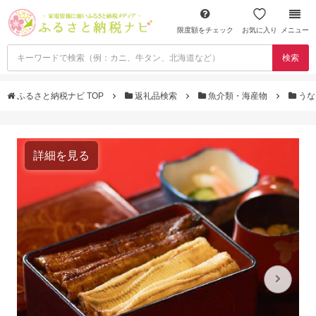
限度額をチェック
お気に入り
メニュー
検索
ふるさと納税ナビ TOP
返礼品検索
魚介類・海産物
うな
詳細を見る