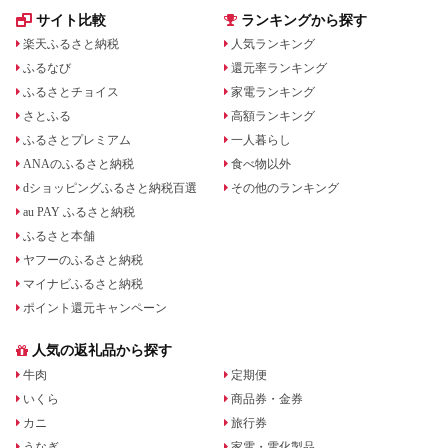
サイト比較
ランキングから探す
楽天ふるさと納税
人気ランキング
ふるなび
還元率ランキング
ふるさとチョイス
家電ランキング
さとふる
高額ランキング
ふるさとプレミアム
一人暮らし
ANAのふるさと納税
食べ物以外
dショッピングふるさと納税百選
その他のランキング
au PAY ふるさと納税
ふるさと本舗
ヤフーのふるさと納税
マイナビふるさと納税
ポイント還元キャンペーン
人気の返礼品から探す
牛肉
定期便
いくら
商品券・金券
カニ
旅行券
うなぎ
家電・電化製品