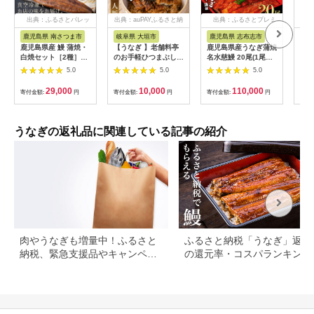
出典：ふるさとパレッ
出典：auPAYふるさと納
出典：ふるさとプレミ
出
ト
税
アム
鹿児島県 南さつま市
岐阜県 大垣市
鹿児島県 志布志市
福
鹿児島県産 鰻 蒲焼・
【うなぎ 】老舗料亭
鹿児島県産うなぎ蒲焼
【ふ
白焼セット［2種］う
のお手軽ひつまぶし
名水慈鰻 20尾(1尾約
ぎ 
なぎ専門店「万のせ」
国産 鰻 ごはん たれ
160g)＜計約3.2kg＞
カッ
5.0
5.0
5.0
加工品 詰め合わせ 詰
出汁つき 冷蔵便 1人
wa1-001
国産
合わ ギフト 贈答 贈り
分 国産鰻 国産うなぎ
焼 
29,000
10,000
110,000
寄付金額:
円
寄付金額:
円
寄付金額:
円
寄付
物 手土産 御祝 お祝い
うな重 ひつまぶし 冷
ギ 
鹿児島うなぎ 鰻 ウナ
蔵 ギフト プレゼント
ギ スタミナ 土用の丑
unagi 高級 厳選 温め
の日 蒲焼き 白焼き う
るだけ 10000円 1万
うなぎの返礼品に関連している記事の紹介
な重 たれ だし 山椒
円 料理店 玉子屋別館
山葵 鹿児島県 南さつ
玉辰楼 岐阜県 大垣市
ま市
肉やうなぎも増量中！ふるさと
ふるさと納税「うなぎ」返礼
納税、緊急支援品やキャンペー
の還元率・コスパランキング
ン中の返礼品
国産うなぎのおすすめ返礼品
紹介