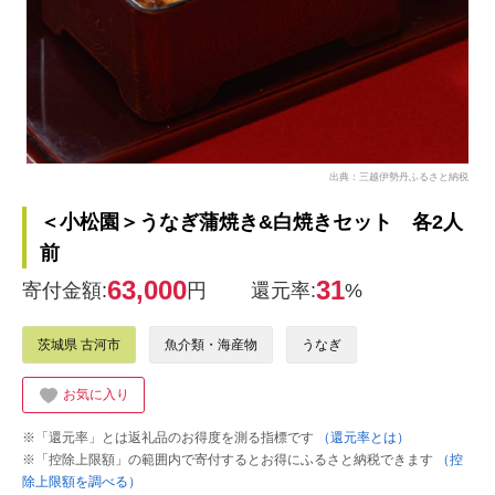
出典：三越伊勢丹ふるさと納税
＜小松園＞うなぎ蒲焼き&白焼きセット 各2人
前
63,000
31
寄付金額:
円
還元率:
%
茨城県 古河市
魚介類・海産物
うなぎ
お気に入り
※「還元率」とは返礼品のお得度を測る指標です
（還元率とは）
※「控除上限額」の範囲内で寄付するとお得にふるさと納税できます
（控
除上限額を調べる）