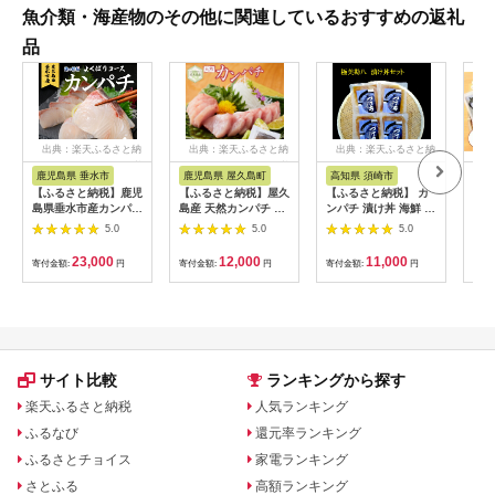
魚介類・海産物のその他に関連しているおすすめの返礼
品
出典：楽天ふるさと納
出典：楽天ふるさと納
出典：楽天ふるさと納
税
税
税
鹿児島県 垂水市
鹿児島県 屋久島町
高知県 須崎市
高
【ふるさと納税】鹿児
【ふるさと納税】屋久
【ふるさと納税】 カ
土佐
島県垂水市産カンパチ
島産 天然カンパチ 約
ンパチ 漬け丼 海鮮 丼
100
『海の桜勘』よくばり
500g ブロック 冷凍
高級魚 勘八 ブランド
5.0
5.0
5.0
コース(カマ付半身約
真空パック | カンパチ
極美勘八の漬け丼 セ
1kg+調味料3本)魚 魚
魚 さかな 刺し身 刺身
ット お茶漬け 産地直
23,000
12,000
11,000
寄付金額:
円
寄付金額:
円
寄付金額:
円
寄付
介 海鮮 セット カンパ
さしみ 魚介 海鮮 海鮮
送 高知県 須崎市 ふる
チ かんぱち 勘八 刺身
丼 海の幸 冷凍 お取り
さと納税漬け丼
カマ 醤油 タレ ドレッ
寄せ グルメ 人気 おす
シング 冷蔵 国産 鹿児
すめ お楽しみ 屋久島
島産 垂水【垂水市漁
屋久島町 鹿児島県
業協同組合】B2-0112
サイト比較
ランキングから探す
楽天ふるさと納税
人気ランキング
ふるなび
還元率ランキング
ふるさとチョイス
家電ランキング
さとふる
高額ランキング