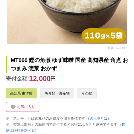
出典：ふるなび
MT006 鰹の角煮 ゆず味噌 国産 高知県産 角煮 お
つまみ 惣菜 おかず
12,000
寄付金額:
円
高知県 東洋町
魚介類・海産物
その他
お気に入り
※「還元率」とは返礼品のお得度を測る指標です
（還元率とは）
※「控除上限額」の範囲内で寄付するとお得にふるさと納税できます
（控
除上限額を調べる）