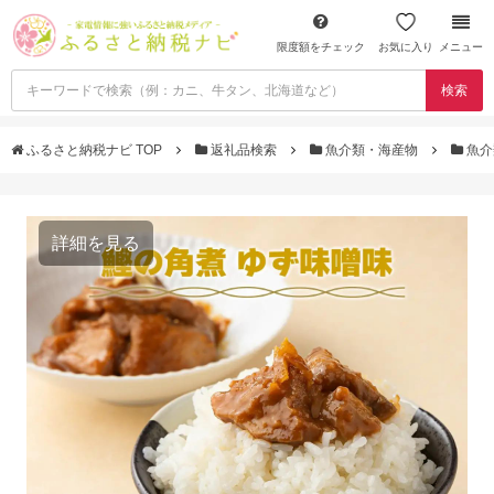
限度額をチェック
お気に入り
メニュー
検索
ふるさと納税ナビ TOP
返礼品検索
魚介類・海産物
魚介
詳細を見る