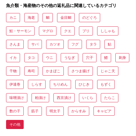
魚介類・海産物のその他の返礼品に関連しているカテゴリ
カニ
海老
鯛
金目鯛
のどぐろ
鮭・サーモン
マグロ
クエ
ブリ
ししゃも
さんま
サバ
カツオ
フグ
タラ
鮎
イカ
タコ
ウニ
うなぎ
穴子
鱧
刺身
干物
寿司
かまぼこ
さつま揚げ
じゃこ天
伊達巻
しらす
ちりめん
ひじき
もずく
味噌漬け
粕漬け
西京漬け
いくら
たらこ
数の子
筋子
明太子
からすみ
キャビア
その他