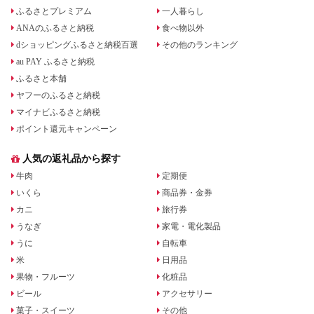
ふるさとプレミアム
一人暮らし
ANAのふるさと納税
食べ物以外
dショッピングふるさと納税百選
その他のランキング
au PAY ふるさと納税
ふるさと本舗
ヤフーのふるさと納税
マイナビふるさと納税
ポイント還元キャンペーン
人気の返礼品から探す
牛肉
定期便
いくら
商品券・金券
カニ
旅行券
うなぎ
家電・電化製品
うに
自転車
米
日用品
果物・フルーツ
化粧品
ビール
アクセサリー
菓子・スイーツ
その他