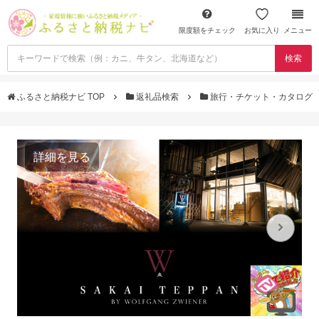
限度額をチェック
お気に入り
メニュー
検索
ふるさと納税ナビ TOP
返礼品検索
旅行・チケット・カタログ
詳細を見る