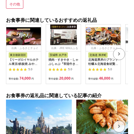
その他
お食事券に関連しているおすすめの返礼品
出典：ふるさとチョイ
出典：JRE MALLふる
出典：ふるさとチョイ
出
ス
さと納税
ス
東京都新宿区
茨城県 水戸市
北海道 厚岸町
兵
【リーガロイヤルホテ
焼肉・すきやき・しゃ
北海道厚岸のブランド
「神
ル東京/鉄板焼 みや
ぶしゃぶ『常陸牛きく
牡蠣＆北海道食材贅沢
屋」
美】ランチペアお食事
すい』食事券6,000円
コース（2名様用）お
（2
5.0
5.0
5.0
券 鉄板焼 ステーキ ラ
分【お食事券 常陸牛
食事券 [№5863-
ンチ ペア食事券 チケ
ステーキ 焼肉 すき焼
0782]
74,000
20,000
46,000
寄付金額:
円
寄付金額:
円
寄付金額:
円
寄付
ット ギフト ホテル 記
き ハンバーグ 茨城県
念日 旅行 東京 新宿
水戸市 水戸 20000円
0052-011-S06
以内 2万円以内】
（BG-25）
お食事券の返礼品に関連している記事の紹介