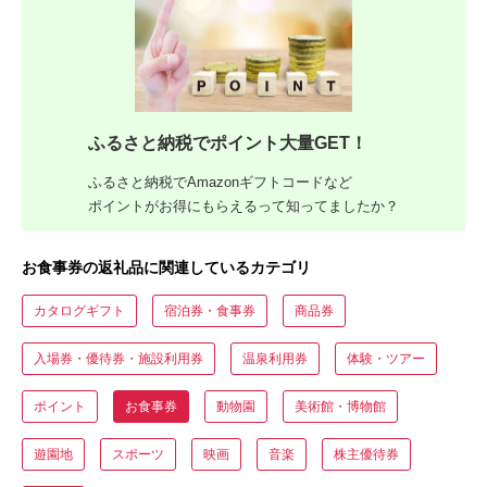
ふるさと納税でポイント大量GET！
ふるさと納税でAmazonギフトコードなど
ポイントがお得にもらえるって知ってましたか？
お食事券の返礼品に関連しているカテゴリ
カタログギフト
宿泊券・食事券
商品券
入場券・優待券・施設利用券
温泉利用券
体験・ツアー
ポイント
お食事券
動物園
美術館・博物館
遊園地
スポーツ
映画
音楽
株主優待券