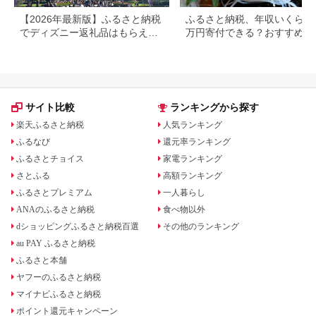
【2026年最新版】ふるさと納税
ふるさと納税、年収いくらで3
でディズニー返礼品はもらえ
万円寄付できる？おすすめ返
る？ホテル・チケット・公式グ
品も紹介
ッズを徹底解説
サイト比較
ランキングから探す
楽天ふるさと納税
人気ランキング
ふるなび
還元率ランキング
ふるさとチョイス
家電ランキング
さとふる
高額ランキング
ふるさとプレミアム
一人暮らし
ANAのふるさと納税
食べ物以外
dショッピングふるさと納税百選
その他のランキング
au PAY ふるさと納税
ふるさと本舗
ヤフーのふるさと納税
マイナビふるさと納税
ポイント還元キャンペーン