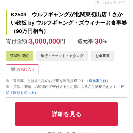
出典：ふるさとプレミアム
K2503 ウルフギャングが北関東初出店！さか
い鉄板 by ウルフギャング・ズウィナーお食事券
（90万円相当）
3,000,000
30
寄付金額:
円
還元率:
%
茨城県 境町
旅行・チケット・カタログ
お食事券
お気に入り
※「還元率」とは返礼品のお得度を測る指標です
（還元率とは）
※「控除上限額」の範囲内で寄付するとお得にふるさと納税できます
（控
除上限額を調べる）
詳細を見る