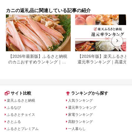
送料無料 北海道 弟子
冷凍
屈町
ング
カニの返礼品に関連している記事の紹介
門週
日）
送 
るさ
住 柴山 か
葉ガ
スガ
フーズ
117
【2026年最新版】ふるさと納税
【2026年版】楽天ふるさと
のカニおすすめランキング｜還
還元率ランキング｜高還元率
元率・大容量で比較
礼品をジャンル別に比較
サイト比較
ランキングから探す
楽天ふるさと納税
人気ランキング
ふるなび
還元率ランキング
ふるさとチョイス
家電ランキング
さとふる
高額ランキング
ふるさとプレミアム
一人暮らし