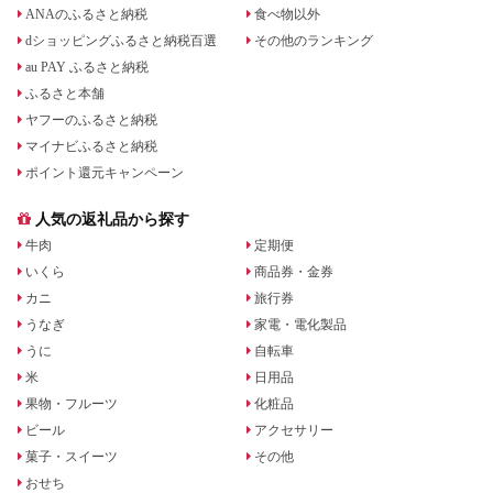
ANAのふるさと納税
食べ物以外
dショッピングふるさと納税百選
その他のランキング
au PAY ふるさと納税
ふるさと本舗
ヤフーのふるさと納税
マイナビふるさと納税
ポイント還元キャンペーン
人気の返礼品から探す
牛肉
定期便
いくら
商品券・金券
カニ
旅行券
うなぎ
家電・電化製品
うに
自転車
米
日用品
果物・フルーツ
化粧品
ビール
アクセサリー
菓子・スイーツ
その他
おせち