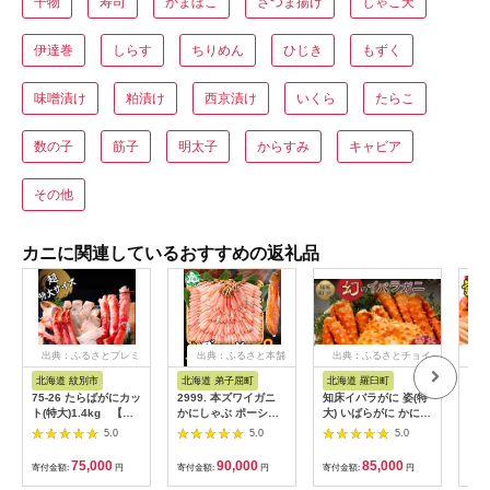
干物
寿司
かまぼこ
さつま揚げ
じゃこ天
伊達巻
しらす
ちりめん
ひじき
もずく
味噌漬け
粕漬け
西京漬け
いくら
たらこ
数の子
筋子
明太子
からすみ
キャビア
その他
カニに関連しているおすすめの返礼品
出典：ふるさとプレミ
出典：ふるさと本舗
出典：ふるさとチョイ
出
アム
ス
北海道 紋別市
北海道 弟子屈町
北海道 羅臼町
兵
75-26 たらばがにカッ
2999. 本ズワイガニ
知床イバラがに 姿(特
【セ
ト(特大)1.4kg 【お
かにしゃぶ ポーショ
大) いばらがに かに
（欠
祝い事や自分へのご褒
ン 500g 6個 12-16人
カニ 蟹 羅臼町 北海道
ど）
5.0
5.0
5.0
美にも】
前 カット済 ずわい蟹
産 海産物 生産者 支援
凍】
ズワイガニ カニ 蟹 か
応援
次発
75,000
90,000
85,000
寄付金額:
円
寄付金額:
円
寄付金額:
円
寄付
に 蟹足 生 生食 蟹し
噌と
ゃぶ 人気 お取り寄せ
子 