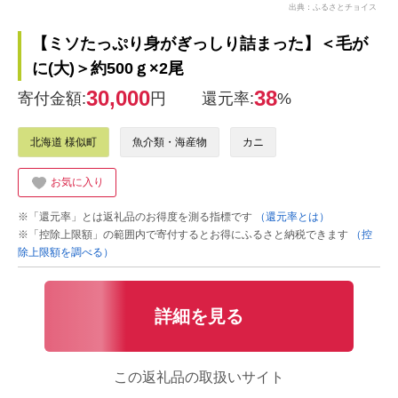
出典：ふるさとチョイス
【ミソたっぷり身がぎっしり詰まった】＜毛が
に(大)＞約500ｇ×2尾
30,000
38
寄付金額:
円
還元率:
%
北海道 様似町
魚介類・海産物
カニ
お気に入り
※「還元率」とは返礼品のお得度を測る指標です
（還元率とは）
※「控除上限額」の範囲内で寄付するとお得にふるさと納税できます
（控
除上限額を調べる）
詳細を見る
この返礼品の取扱いサイト