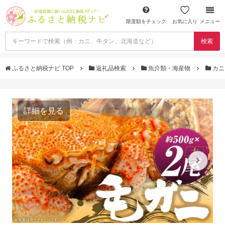
限度額をチェック
お気に入り
メニュー
検索
ふるさと納税ナビ TOP
返礼品検索
魚介類・海産物
カ
詳細を見る