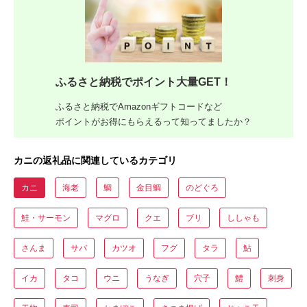
ふるさと納税でポイント大量GET！
ふるさと納税でAmazonギフトコードなど
ポイントがお得にもらえるって知ってましたか？
カニの返礼品に関連しているカテゴリ
カニ
海老
鯛
金目鯛
のどぐろ
鮭・サーモン
マグロ
クエ
ブリ
ししゃも
さんま
サバ
カツオ
フグ
タラ
鮎
イカ
タコ
ウニ
うなぎ
穴子
鱧
刺身