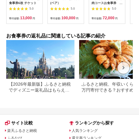
食事券6枚 チケット
(ペア）
肉コースお食事券 4
日帰
名様分【1131614】
【0
5.0
5.0
5.0
13,000
100,000
72,000
寄付金額:
円
寄付金額:
円
寄付金額:
円
寄付
お食事券の返礼品に関連している記事の紹介
【2026年最新版】ふるさと納税
ふるさと納税、年収いくらで3
でディズニー返礼品はもらえ
万円寄付できる？おすすめ返
る？ホテル・チケット・公式グ
品も紹介
ッズを徹底解説
サイト比較
ランキングから探す
楽天ふるさと納税
人気ランキング
ふるなび
還元率ランキング