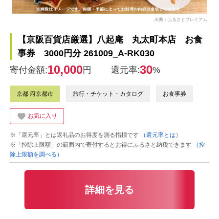
出典：ふるさとプレミアム
【京阪百貨店厳選】八起庵 丸太町本店 お食
事券 3000円分 261009_A-RK030
10,000
30
寄付金額:
円
還元率:
%
京都 府京都市
旅行・チケット・カタログ
お食事券
お気に入り
※「還元率」とは返礼品のお得度を測る指標です
（還元率とは）
※「控除上限額」の範囲内で寄付するとお得にふるさと納税できます
（控
除上限額を調べる）
詳細を見る