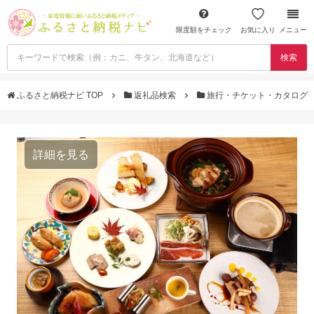
限度額をチェック
お気に入り
メニュー
検索
ふるさと納税ナビ TOP
返礼品検索
旅行・チケット・カタログ
詳細を見る