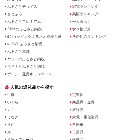
ふるさとチョイス
家電ランキング
さとふる
高額ランキング
ふるさとプレミアム
一人暮らし
ANAのふるさと納税
食べ物以外
dショッピングふるさと納税百選
その他のランキング
au PAY ふるさと納税
ふるさと本舗
ヤフーのふるさと納税
マイナビふるさと納税
ポイント還元キャンペーン
人気の返礼品から探す
牛肉
定期便
いくら
商品券・金券
カニ
旅行券
うなぎ
家電・電化製品
うに
自転車
米
日用品
果物・フルーツ
化粧品