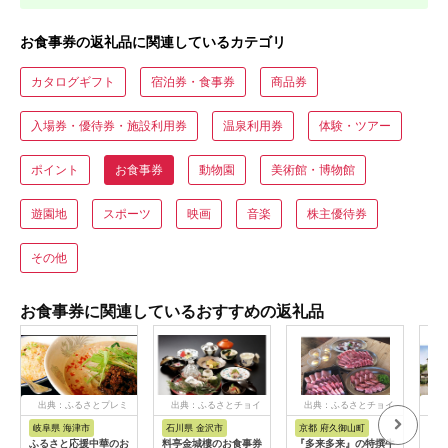
お食事券の返礼品に関連しているカテゴリ
カタログギフト
宿泊券・食事券
商品券
入場券・優待券・施設利用券
温泉利用券
体験・ツアー
ポイント
お食事券
動物園
美術館・博物館
遊園地
スポーツ
映画
音楽
株主優待券
その他
お食事券に関連しているおすすめの返礼品
出典：ふるさとプレミ
出典：ふるさとチョイ
出典：ふるさとチョイ
出
アム
ス
ス
岐阜県 海津市
石川県 金沢市
京都 府久御山町
福
ふるさと応援中華のお
料亭金城樓のお食事券
『多来多来』の特撰牛
【母