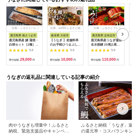
出典：ふるさとパレッ
出典：auPAYふるさと納
出典：ふるさとプレミ
出
ト
税
アム
鹿児島県 南さつま市
岐阜県 大垣市
鹿児島県 志布志市
福
鹿児島県産 鰻 蒲焼・
【うなぎ 】老舗料亭
鹿児島県産うなぎ蒲焼
【ふ
白焼セット［2種］う
のお手軽ひつまぶし
名水慈鰻 20尾(1尾約
ぎ 
なぎ専門店「万のせ」
国産 鰻 ごはん たれ
160g)＜計約3.2kg＞
カッ
5.0
5.0
5.0
加工品 詰め合わせ 詰
出汁つき 冷蔵便 1人
wa1-001
国産
合わ ギフト 贈答 贈り
分 国産鰻 国産うなぎ
焼 
29,000
10,000
110,000
寄付金額:
円
寄付金額:
円
寄付金額:
円
寄付
物 手土産 御祝 お祝い
うな重 ひつまぶし 冷
ギ 
鹿児島うなぎ 鰻 ウナ
蔵 ギフト プレゼント
ギ スタミナ 土用の丑
unagi 高級 厳選 温め
の日 蒲焼き 白焼き う
るだけ 10000円 1万
うなぎの返礼品に関連している記事の紹介
な重 たれ だし 山椒
円 料理店 玉子屋別館
山葵 鹿児島県 南さつ
玉辰楼 岐阜県 大垣市
ま市
肉やうなぎも増量中！ふるさと
ふるさと納税「うなぎ」返礼
納税、緊急支援品やキャンペー
の還元率・コスパランキング
ン中の返礼品
国産うなぎのおすすめ返礼品