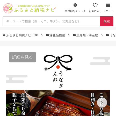
限度額をチェック
お気に入り
メニュー
検索
ふるさと納税ナビ TOP
返礼品検索
魚介類・海産物
うな
詳細を見る