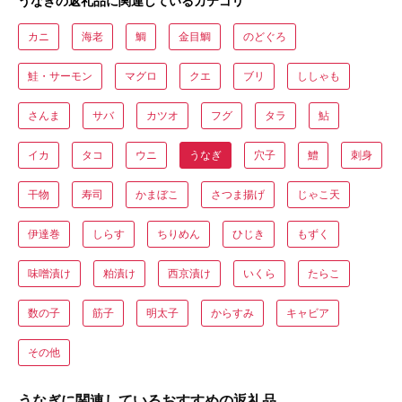
うなぎの返礼品に関連しているカテゴリ
カニ
海老
鯛
金目鯛
のどぐろ
鮭・サーモン
マグロ
クエ
ブリ
ししゃも
さんま
サバ
カツオ
フグ
タラ
鮎
イカ
タコ
ウニ
うなぎ
穴子
鱧
刺身
干物
寿司
かまぼこ
さつま揚げ
じゃこ天
伊達巻
しらす
ちりめん
ひじき
もずく
味噌漬け
粕漬け
西京漬け
いくら
たらこ
数の子
筋子
明太子
からすみ
キャビア
その他
うなぎに関連しているおすすめの返礼品