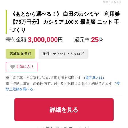
出典：ふるラボ
《あとから選べる！》 白田のカシミヤ 利用券
【75万円分】 カシミア 100％ 最高級 ニット 手
づくり
3,000,000
25
寄付金額:
円
還元率:
%
宮城県 加美町
旅行・チケット・カタログ
お気に入り
※「還元率」とは返礼品のお得度を測る指標です
（還元率とは）
※「控除上限額」の範囲内で寄付するとお得にふるさと納税できます
（控
除上限額を調べる）
詳細を見る