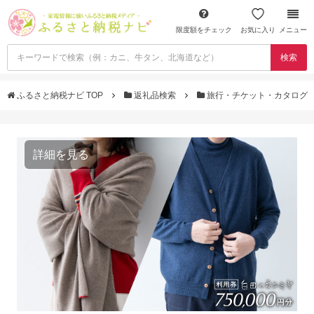
限度額をチェック
お気に入り
メニュー
検索
ふるさと納税ナビ TOP
返礼品検索
旅行・チケット・カタログ
詳細を見る