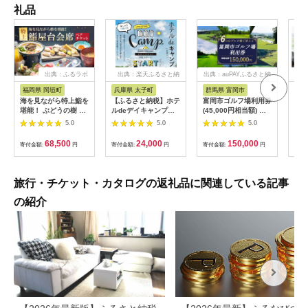
礼品
出典：ふるラボ
出典：楽天ふるさと納
出典：auPAYふるさと納
出典
税
税
福岡県 岡垣町
兵庫県 太子町
群馬県 富岡市
長
海を見ながら特上鮨を
【ふるさと納税】ホテ
富岡市ゴルフ場利用券
旅行
堪能！ ぶどうの樹 鮨
ルdeデイキャンプ体
(45,000円相当額) ゴ
運転
屋台ペア お食事券 海
験チケット
ルフ チケット 平日 土
列車
5.0
5.0
5.0
鮮 海 屋台 食事 ペア
【1364991】
日 祝日 プレー券 関東
験 
福岡県 岡垣町
群馬県 首都圏 F20E-
列車
68,500
24,000
150,000
寄付金額:
円
寄付金額:
円
寄付金額:
円
寄付
382
ども
県
旅行・チケット・カタログの返礼品に関連している記事
の紹介