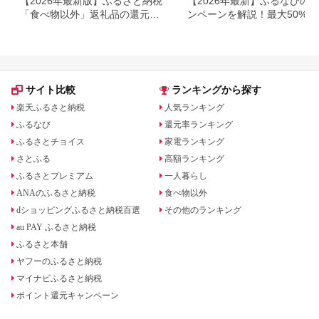
【2026年最新版】ふるさと納税
【2026年最新】ふるなびの
「食べ物以外」返礼品の還元率
ンペーンを解説！最大50%還
ランキング！
も
サイト比較
ランキングから探す
楽天ふるさと納税
人気ランキング
ふるなび
還元率ランキング
ふるさとチョイス
家電ランキング
さとふる
高額ランキング
ふるさとプレミアム
一人暮らし
ANAのふるさと納税
食べ物以外
dショッピングふるさと納税百選
その他のランキング
au PAY ふるさと納税
ふるさと本舗
ヤフーのふるさと納税
マイナビふるさと納税
ポイント還元キャンペーン