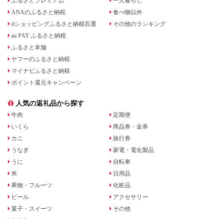
ふるさとプレミアム
一人暮らし
ANAのふるさと納税
食べ物以外
dショッピングふるさと納税百選
その他のランキング
au PAY ふるさと納税
ふるさと本舗
ヤフーのふるさと納税
マイナビふるさと納税
ポイント還元キャンペーン
人気の返礼品から探す
牛肉
定期便
いくら
商品券・金券
カニ
旅行券
うなぎ
家電・電化製品
うに
自転車
米
日用品
果物・フルーツ
化粧品
ビール
アクセサリー
菓子・スイーツ
その他