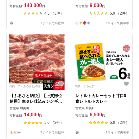
加美町 44581353] 豚肉 豚ロ
140,000
9,000
寄付金額:
円
寄付金額:
円
ース ステーキ ポークソテー
4.5 （3件）
5.0 （2件）
冷凍
1サイトで掲載中
4サイトで掲載中
出典：楽天ふるさと納税
出典：ふるなび
【ふるさと納税】【上質部位
レトルトカレーセット甘口6
使用】生タレ仕込みジンギス
食レトルトカレー
カン 500g（250g×2） [関精
宮城県 加美町
宮城県 加美町
肉畜産 宮城県 加美町
14,000
6,500
寄付金額:
円
寄付金額:
円
44581341] ジンギスカン ラム
5.0 （2件）
5.0 （2件）
羊 肉 肩ロース 焼肉 バーベキ
ュー BBQ アウトドア
3サイトで掲載中
1サイトで掲載中