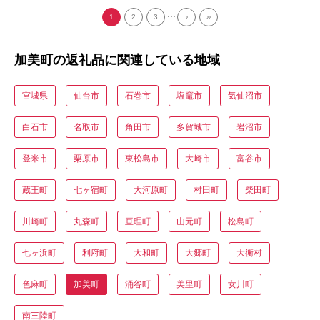
...
1
2
3
›
››
加美町の返礼品に関連している地域
宮城県
仙台市
石巻市
塩竈市
気仙沼市
白石市
名取市
角田市
多賀城市
岩沼市
登米市
栗原市
東松島市
大崎市
富谷市
蔵王町
七ヶ宿町
大河原町
村田町
柴田町
川崎町
丸森町
亘理町
山元町
松島町
七ヶ浜町
利府町
大和町
大郷町
大衡村
色麻町
加美町
涌谷町
美里町
女川町
南三陸町