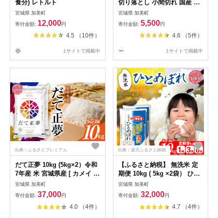
食分) レトルト
切り落とし 小間切れ 国産 選
べる 250g 500g 1kg 2kg 3kg
宮城県 加美町
宮城県 加美町
5kg おだしまポーク 父の日
12,000
5,500
寄付金額:
円
寄付金額:
円
[関精肉畜産 宮城県 加美町
4.5 （10件）
4.6 （5件）
ss-opko] 肉 冷凍 小間切れ
5000円 10000円 以下 ポーク
1サイトで掲載中
1サイトで掲載中
宮城県産 ブランド豚
出典：ふるさとプレミアム
出典：楽天ふるさと納税
だて正夢 10kg (5kg×2）令和
【ふるさと納税】 無洗米 定
7年産 米 宮城県産 [ カメイ 宮
期便 10kg ( 5kg ×2袋） ひと
城県 加美町 ] お米 こめ コメ
めぼれ 選べる回数《1回 / 3ヶ
宮城県 加美町
宮城県 加美町
精米 白米 だてまさむね | km-
月 / 6ヶ月 》 令和7年産 宮城
37,000
32,000
寄付金額:
円
寄付金額:
円
dm10-r7
県産 [カメイ 宮城県 加美町 ]
4.0 （4件）
4.7 （4件）
お米 米 こめ コメ ヒトメボレ
寄付 白米 小分け |km00020-