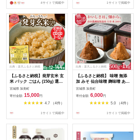
4サイトで掲載中
1サイトで掲載中
r6
出典：楽天ふるさと納税
出典：楽天ふるさと納税
【ふるさと納税】発芽玄米 玄
【ふるさと納税】 味噌 無添
米 パック ごはん (150g) 選べ
加 みそ 仙台味噌 麹味噌 あな
る容量 (12個/24個/36個) 定期
たのために 食べ比べ セット
宮城県 加美町
宮城県 加美町
便 ( 3回 / 6回 / 12回 ) 金のい
＜内容量が選べる!＞ 500g
15,000
6,000
寄付金額:
円
寄付金額:
円
ぶき 無添加 米 レンチン 宮城
1kg 味噌汁 国産 食べくらべ
4.7 （4件）
5.0 （4件）
宮城県 加美町 パックご飯 パ
米味噌 糀 米 ミソ 米みそ み
ックライス 非常食 備蓄 電子
そ汁 味噌漬け 和食 健康 調味
1サイトで掲載中
1サイトで掲載中
レンジ 無菌パック yo-pg-kin
料 徳用 腸活 発酵食品 [ 今野
醸造 宮城県 加美町 ]