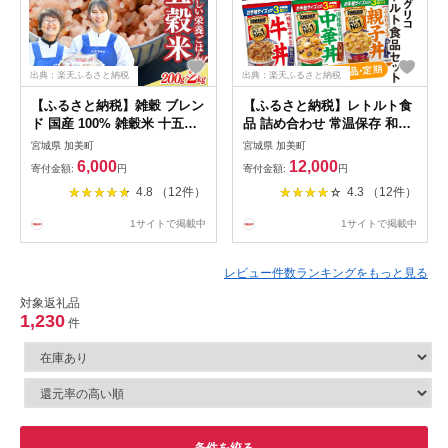
出典：楽天ふるさと納税
出典：楽天ふるさと納税
【ふるさと納税】雑穀 ブレン
【ふるさと納税】レトルト食
ド 国産 100% 雑穀米 十五穀
品 詰め合わせ 常温保存 和風
米 選べる 200g 200g×3 雑穀
おかず カレー 牛丼 中華丼 (6
宮城県 加美町
宮城県 加美町
ご飯 黒米 発芽玄米 もち米 押
種14食分) 食べ比べ セット 1
6,000
12,000
寄付金額:
円
寄付金額:
円
し麦 たかきび 赤米 そば あわ
回 3回 6回 12回 単品 定期便 [
4.8 （12件）
4.3 （12件）
きび ひえ 小豆 青大豆 黒大豆
グリコ 宮城県 加美町 gm-
はと麦 えごま ＜ 菅原商店 ＞
retort-14s] レンチン レトルト
1サイトで掲載中
1サイトで掲載中
『 幻の雑穀クリエイター監修
常温 レンジ 非常食 湯煎 キャ
』｜ 宮城県 加美町 穀物 健康
ンプ アウトドア 常備食 備蓄
食
レビュー件数ランキングをもっと見る
対象返礼品
1,230
件