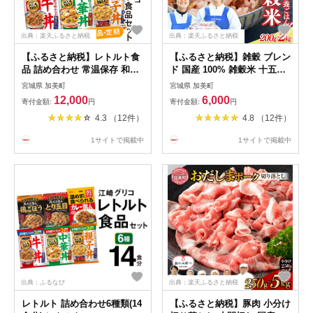
出典：楽天ふるさと納税
出典：楽天ふるさと納税
【ふるさと納税】レトルト食
【ふるさと納税】雑穀 ブレン
品 詰め合わせ 常温保存 和風
ド 国産 100% 雑穀米 十五穀
おかず カレー 牛丼 中華丼 (6
米 選べる 200g 200g×3 雑穀
宮城県 加美町
宮城県 加美町
種14食分) 食べ比べ セット 1
ご飯 黒米 発芽玄米 もち米 押
12,000
6,000
寄付金額:
円
寄付金額:
円
回 3回 6回 12回 単品 定期便 [
し麦 たかきび 赤米 そば あわ
4.3 （12件）
4.8 （12件）
グリコ 宮城県 加美町 gm-
きび ひえ 小豆 青大豆 黒大豆
retort-14s] レンチン レトルト
はと麦 えごま ＜ 菅原商店 ＞
1サイトで掲載中
1サイトで掲載中
常温 レンジ 非常食 湯煎 キャ
『 幻の雑穀クリエイター監修
ンプ アウトドア 常備食 備蓄
』｜ 宮城県 加美町 穀物 健康
食
出典：ふるなび
出典：楽天ふるさと納税
レトルト 詰め合わせ6種類(14
【ふるさと納税】豚肉 小分け