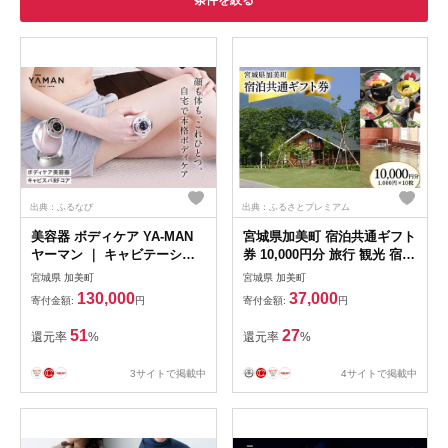
条件を絞る
出典：ふるなび
出典：ふるさとプレミアム
美容器 ボディケア YA-MAN
宮城県加美町 宿泊共通ギフト
ヤーマン ｜ キャビテーショ
券 10,000円分 旅行 観光 宿泊
ン フェイスケア 超音波 EMS
券 旅行券 / 加美町振興公社 /
宮城県 加美町
宮城県 加美町
ラジオ波 RF 家庭用 防水 お
宮城県 加美町 [44580478]
130,000
37,000
寄付金額:
円
寄付金額:
円
風呂 エステ プレゼント ギフ
ト キャビスパRFコア
51
27
還元率
%
還元率
%
HRF17P 宮城県 加美町
【sl00002】
3サイトで掲載中
4サイトで掲載中