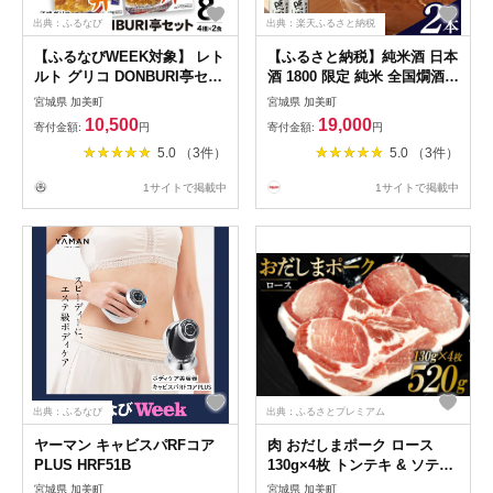
出典：ふるなび
出典：楽天ふるさと納税
【ふるなびWEEK対象】 レト
【ふるさと納税】純米酒 日本
ルト グリコ DONBURI亭セッ
酒 1800 限定 純米 全国燗酒コ
ト レトルト8食入り
ンテスト 2021 金賞 鳴瀬川 純
宮城県 加美町
宮城県 加美町
米酒 1.8L×2本 [中勇酒造店 宮
10,500
19,000
寄付金額:
円
寄付金額:
円
城県 加美町 ns00003-jm-2s]
5.0 （3件）
5.0 （3件）
日本酒 お酒 さけ おすすめ 天
上夢幻 オリジナル 人気 地酒
1サイトで掲載中
1サイトで掲載中
セット 家飲み お祝い 返礼品
ギフト 地酒 1.8L
出典：ふるなび
出典：ふるさとプレミアム
ヤーマン キャビスパRFコア
肉 おだしまポーク ロース
PLUS HRF51B
130g×4枚 トンテキ & ソテー
に最適♪ [関精肉畜産 宮城県
宮城県 加美町
宮城県 加美町