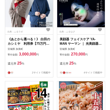
出典：ふるラボ
出典：ふるなび
《あとから選べる！》 白田の
美顔器 フェイスケア YA-
カシミヤ 利用券【75万円
MAN ヤーマン ｜ 光美顔器
分】 カシミア 100％ 最高級
光エステ 光フェイシャル く
宮城県 加美町
宮城県 加美町
ニット 手づくり
すみ ケア 家庭用 LED 緑LED
3,000,000
270,000
寄付金額:
円
寄付金額:
円
プレゼント ギフト ブルーグ
リーンショット YJFC0B 宮城
25
25
還元率
%
還元率
%
県 加美町 【sl00001】
2サイトで掲載中
4サイトで掲載中