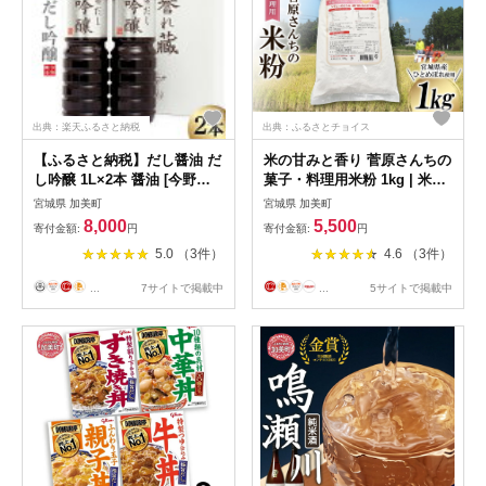
出典：楽天ふるさと納税
出典：ふるさとチョイス
【ふるさと納税】だし醤油 だ
米の甘みと香り 菅原さんちの
し吟醸 1L×2本 醤油 [今野醸
菓子・料理用米粉 1kg | 米粉
造 宮城県 加美町 44580993]
うるち米 粉 料理用粉 [菅原商
宮城県 加美町
宮城県 加美町
だし しょうゆ 出汁 かつお さ
店 宮城県 加美町] | sg-kk-
8,000
5,500
寄付金額:
円
寄付金額:
円
ば
ryo01kg |1031KH
5.0 （3件）
4.6 （3件）
...
7サイトで掲載中
...
5サイトで掲載中