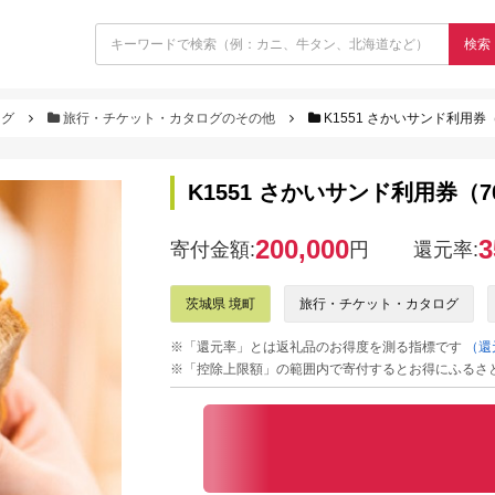
検索
ログ
旅行・チケット・カタログのその他
K1551 さかいサンド利用券（
K1551 さかいサンド利用券（7
200,000
3
寄付金額:
円
還元率:
茨城県 境町
旅行・チケット・カタログ
※「還元率」とは返礼品のお得度を測る指標です
（還
※「控除上限額」の範囲内で寄付するとお得にふるさ