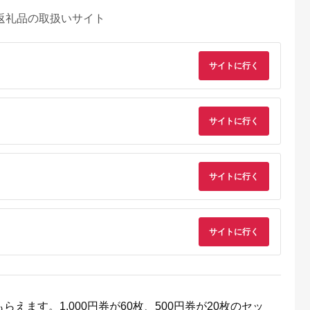
返礼品の取扱いサイト
サイトに行く
サイトに行く
サイトに行く
サイトに行く
るさとチョイ
出典：ふるさとチョイ
出典：ふるさとチョイ
出典：ふるさとチョ
ス
ス
ス
滝村
北海道 千歳市
長野県 御代田町
愛知県 碧南市
るさと応援商
ギフト券 500円分×6
フェリーチェふるさと
【長田農園に行こ
0円分
枚 3000円分《もりも
納税感謝券(1000円分
う!!】直売所で使える
と》お買い物券 商品
チケット×6枚)＜ 高級
お買物券 3,000円
5.0
5.0
5.0
5.0
券 贈り物 お菓子 スイ
スイーツ 洋菓子 ギフ
分 H004-159
えます。1,000円券が60枚、500円券が20枚のセッ
0,000
10,000
20,000
10,000
ーツ【北海道】
ト＞【1116334】
円
寄付金額:
円
寄付金額:
円
寄付金額:
円