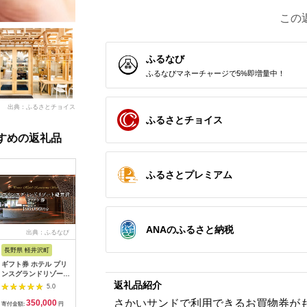
この
ふるなび
ふるなびマネーチャージで5%即増量中！
出典：ふるさとチョイス
ふるさとチョイス
すめの返礼品
ふるさとプレミアム
ANAのふるさと納税
出典：ふるなび
出典：ふるさとチョイ
出典：ふるなび
出典：ふ
ス
長野県 軽井沢町
神奈川県 湯河原町
北海道 洞爺湖町
長野県 王
ギフト券 ホテル プリ
湯河原温泉ふるさと納
旅行 宿泊 クーポン
王滝村ふ
ンスグランドリゾート
税「宿泊ギフト券」
15万円分 感謝券 洞爺
品券3,00
返礼品紹介
軽井沢 D 100,000円
湖 温泉 旅行
5.0
5.0
5.0
分 チケット 食事 宿泊
さかいサンドで利用できるお買物券がもら
350,000
500,000
500,000
1
寄付金額:
円
寄付金額:
円
寄付金額:
円
寄付金額: