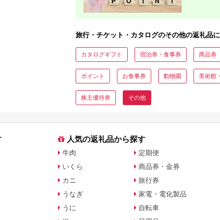
旅行・チケット・カタログのその他の返礼品に
カタログギフト
宿泊券・食事券
商品券
ポイント
お食事券
動物園
美術館
株主優待券
その他
す
人気の返礼品から探す
牛肉
定期便
いくら
商品券・金券
カニ
旅行券
うなぎ
家電・電化製品
うに
自転車