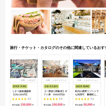
旅行・チケット・カタログのその他に関連しているおす
出典：ふるなび
出典：ふるさとチョイ
出典：ふるさとチョイ
ス
ス
群馬県 草津町
京都 府京都市
福島県 磐梯町
くさつ温泉感謝券
【一澤信三郎帆布】ギ
町内の星野リゾートで
【150,000円】
フト券 30000円分
も利用可 磐梯町ふる
さと応援感謝券
5.0
5.0
5.0
（15,000円分）
150,000
100,000
50,000
寄付金額:
円
寄付金額:
円
寄付金額:
円