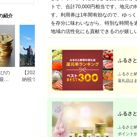
トで、合計70,000円相当です。地
す。利用券は1年間有効なので、ゆっ
の紹介
を存分に味わいながら、特別な時間を
地域の活性化にも貢献できるのが嬉し
ふるさと
なびの
【2026年最新版】ふるさと
ふるさと納税、年
ふるさと
最大
納税でディズニー返礼品は
で30万円寄付でき
返礼品は
もらえる？ホテル・チケッ
すめ返礼品も紹介
ト・公式グッズを徹底解説
ふるさと
ふるさと納
ポイント