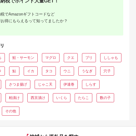
納税でポイント大量GET！
税でAmazonギフトコードなど
がお得にもらえるって知ってましたか？
リ
ろ
鮭・サーモン
マグロ
クエ
ブリ
ししゃも
ラ
鮎
イカ
タコ
ウニ
うなぎ
穴子
さつま揚げ
じゃこ天
伊達巻
しらす
粕漬け
西京漬け
いくら
たらこ
数の子
その他