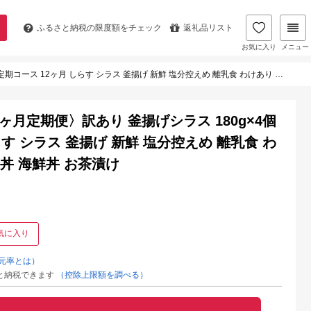
ふるさと納税の
限度額をチェック
返礼品リスト
お気に入り
メニュー
 しらす シラス 釜揚げ 新鮮 塩分控えめ 離乳食 わけあり ワケあり 不揃い しらす丼 海鮮丼 お茶漬け
〈12ヶ月定期便〉訳あり 釜揚げシラス 180g×4個
らす シラス 釜揚げ 新鮮 塩分控えめ 離乳食 わ
丼 海鮮丼 お茶漬け
気に入り
元率とは）
と納税できます
（控除上限額を調べる）