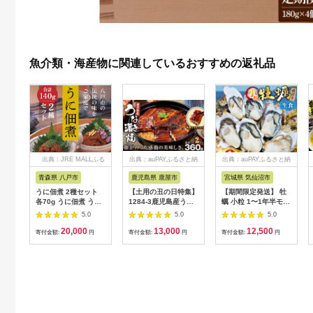
魚介類・海産物に関連しているおすすめの返礼品
出典：JRE MALLふる
出典：auPAYふるさと納
出典：auPAYふるさと納
さと納税
税
税
青森県 八戸市
鹿児島県 鹿屋市
宮城県 気仙沼市
うに佃煮 2種セット
【土用の丑の日特集】
【期間限定発送】 牡
各70g うに佃煮 うに
1284-3鹿児島産うな
蠣 小粒 1〜1年半モノ
佃煮ゆず香味
ぎ 合計
生食 殻付き牡蠣 約
5.0
5.0
5.0
360g（180g×2尾）
2kg (約16〜22個入)
20,000
13,000
12,500
清らかな地下水育
[住喜水産 宮城県 気仙
寄付金額:
円
寄付金額:
円
寄付金額:
円
ち！ KN021-015-02
沼市 20565055] 冷蔵
新鮮 濃厚 真牡蠣 カキ
かき 生牡蠣 魚貝類 貝
海鮮 魚介類 なべ カキ
フライ 牡蠣ご飯 魚介