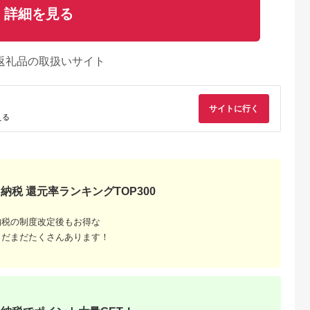
詳細を見る
返礼品の取扱いサイト
サイトに行く
える
典：ふるなび
出典：ふるなび
出典：auPAYふるさと納
出典：auPAYふるさと
税
路町
山口県 下関市
宮城県 塩竈市
長崎県 長崎市
納税 還元率ランキングTOP300
ほっけ一夜干
天然 クエ 鍋セット
無着色醤油漬筋子
長崎県産 ブリカツ大
99g)×3枚_
600g 冷凍 クエ
400g ｜r7-04203-
漁セット ｜ ブリ ぶ
が贈る 北
EY006
0832 ｜すじ子 すじこ
鰤 カツ 骨なし ブリ
5.0
5.0
5.0
5.0
ッケ 干物 焼
醤油 秘伝のたれ 藻塩
ツ 魚 魚介類 一品 お
納税の制度改定後もお得な
7,000
25,000
20,000
13,000
 白身魚 セッ
魚卵 ご飯のおとも つ
かず おつまみ 冷凍
円
寄付金額:
円
寄付金額:
円
寄付金額:
円
まだまだたくさんあります！
 魚干物 一人
まみ 晩酌 贈答 お土産
ット おかず
類 海鮮 絶品
セ 北海道 釧
超 特産品
不可地域：離
8439】