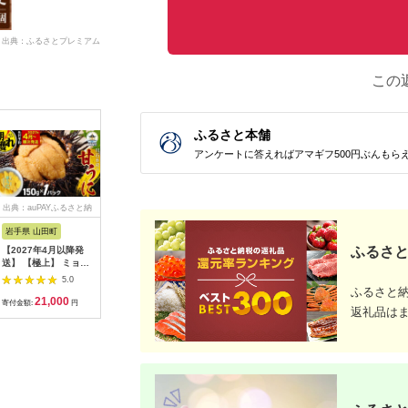
出典：ふるさとプレミアム
この
ふるさと本舗
アンケートに答えればアマギフ500円ぶんもら
出典：auPAYふるさと納
出典：auPAYふるさと納
出典：ふるさとプレミ
出
税
税
アム
岩手県 山田町
北海道 えりも町
佐賀県 上峰町
北海道 釧
ふるさと
【2027年4月以降発
えりも【マルデン特
【定期便3回】10枚セ
北海道産
送】 【極上】 ミョウ
製】北海道産鮭ジャー
ット 一汐さば おろし
し(450～4
バン不使用 国産 甘う
キー(チーズ入り）
大根付き F-125
釧路町の匠
5.0
5.0
5.0
に 150g×1パック 三
80g×5袋【er002-
の至宝 ホ
ふるさと
21,000
11,000
42,000
1
陸産 川石水産 三陸山
059-a】
魚 焼き魚
寄付金額:
円
寄付金額:
円
寄付金額:
円
寄付金額:
返礼品は
田 岩手県 山田町 三陸
ト ひもの
旬 うに 無添加 ウニ
暮らし セ
雲丹 うに丼 無添加ウ
冷凍 魚介
ニ キタムラサキウニ
人気 ヒロ
特選
路町 釧路
_【配送
島】【154