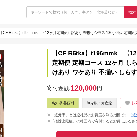
検索
【CF-R5tka】t196mmk 〈12ヶ月定期便〉訳あり 釜揚げシラス 180g×4個 定期便 定期コース 12ヶ月
【CF-R5tka】t196mmk 
定期便 定期コース 12ヶ月 し
けあり ワケあり 不揃い しらす
120,000
寄付金額:
円
お
高知県 芸西村
魚介類・海産物
※「還元率」とは返礼品のお得度を測る指標です
（還
※「控除上限額」の範囲内で寄付するとお得にふるさ