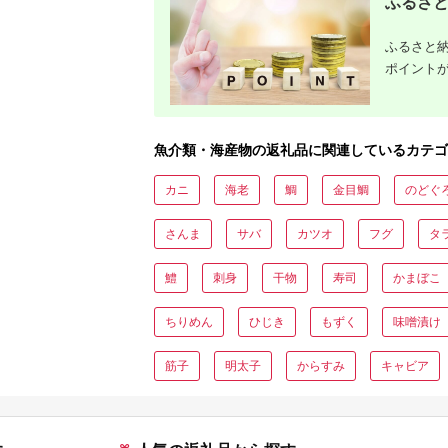
ふるさと
ふるさと納
ポイント
魚介類・海産物の返礼品に関連しているカテゴ
カニ
海老
鯛
金目鯛
のどぐ
さんま
サバ
カツオ
フグ
タ
鱧
刺身
干物
寿司
かまぼこ
ちりめん
ひじき
もずく
味噌漬け
筋子
明太子
からすみ
キャビア