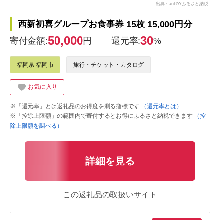
出典：auPAYふるさと納税
西新初喜グループお食事券 15枚 15,000円分
50,000
30
寄付金額:
円
還元率:
%
福岡県 福岡市
旅行・チケット・カタログ
お気に入り
※「還元率」とは返礼品のお得度を測る指標です
（還元率とは）
※「控除上限額」の範囲内で寄付するとお得にふるさと納税できます
（控
除上限額を調べる）
詳細を見る
この返礼品の取扱いサイト