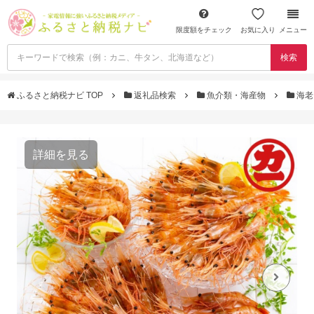
限度額をチェック
お気に入り
メニュー
検索
ふるさと納税ナビ TOP
返礼品検索
魚介類・海産物
海
詳細を見る