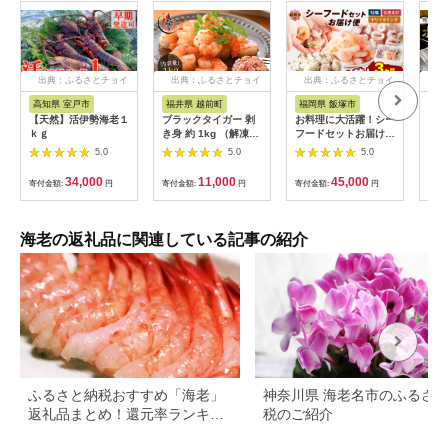
出典：ふるさとチョイ
出典：ふるさとチョイ
出典：ふるさとチョイ
出
ス
ス
ス
高知県 室戸市
福井県 越前町
福岡県 飯塚市
北海
【天然】活伊勢海老１
ブラックタイガー 剥
お料理に大活躍！シー
獲れ
ｋｇ
き身 約 1kg （解凍後
フードセットお届け便
余市
850g前後） 【海老 え
【3か月定期便】
900
5.0
5.0
5.0
び むきえび おかず 冷
【D5-034】
地元
凍食品 エビマヨ 手間
低温
34,000
11,000
45,000
寄付金額:
円
寄付金額:
円
寄付金額:
円
寄付
いらず えび 簡単調理
身用
海老 】 [e70-a006]
牡丹
感 
頭 
海老の返礼品に関連している記事の紹介
002
ふるさと納税おすすめ「海老」
神奈川県 海老名市のふるさ
返礼品まとめ！還元率ランキン
税のご紹介
グとレシピも紹介