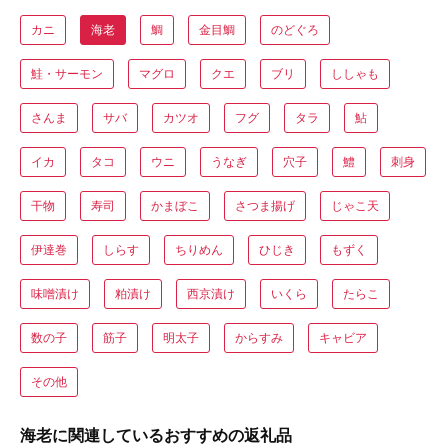
カニ
海老
鯛
金目鯛
のどぐろ
鮭・サーモン
マグロ
クエ
ブリ
ししゃも
さんま
サバ
カツオ
フグ
タラ
鮎
イカ
タコ
ウニ
うなぎ
穴子
鱧
刺身
干物
寿司
かまぼこ
さつま揚げ
じゃこ天
伊達巻
しらす
ちりめん
ひじき
もずく
味噌漬け
粕漬け
西京漬け
いくら
たらこ
数の子
筋子
明太子
からすみ
キャビア
その他
海老に関連しているおすすめの返礼品