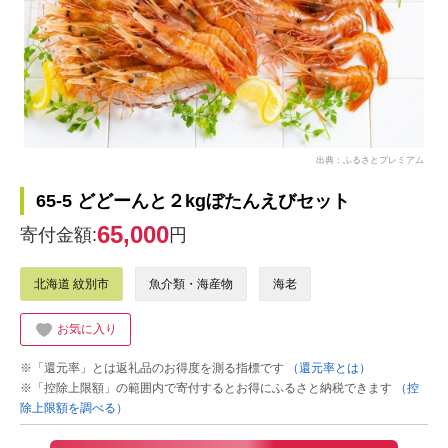
出典：ふるさとプレミアム
65-5 どどーんと２kgぼたんえびセット
65,000
寄付金額:
円
北海道 紋別市
魚介類・海産物
海老
お気に入り
※「還元率」とは返礼品のお得度を測る指標です
（還元率とは）
※「控除上限額」の範囲内で寄付するとお得にふるさと納税できます
（控
除上限額を調べる）