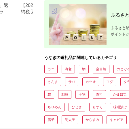
」返
【2026年版】楽天ふるさと
静岡県吉田町のふ
ラン
納税 還元率ランキング｜高
税のご紹介
ふるさと
おす
還元率返礼品をジャンル別
に比較
ふるさと納
ポイント
うなぎの返礼品に関連しているカテゴリ
カニ
海老
鯛
金目鯛
のどぐ
さんま
サバ
カツオ
フグ
タ
鱧
刺身
干物
寿司
かまぼこ
ちりめん
ひじき
もずく
味噌漬け
筋子
明太子
からすみ
キャビア