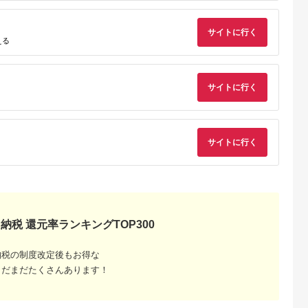
サイトに行く
える
天ふるさと納
出典：楽天ふるさと納
出典：ふるさとチョイ
出典：ふるな
サイトに行く
税
税
ス
都市
静岡県 吉田町
鹿児島県 鹿屋市
静岡県 島田市
と納税】【春
【ふるさと納税】 う
1744-1 うなぎ問屋
【期間限定9月30日
ぎ蒲焼炭火手
なぎ 国産 蒲焼 白焼
の 備長炭手焼 うな
での特別価格！】う
白焼炭火手
約160g 2尾〜24尾 選
ぎ蒲焼 特大２尾400
ぎ蒲焼 200g×5尾
5.0
5.0
5.0
5.0
サイトに行く
セット | 2
べる種類 量 丑の日
ｇ
(1kg) うなぎ ウナギ
0,000
20,000
16,000
33,000
タレ 山椒 ポ
[駿河淡水 静岡県 吉田
鰻 蒲焼 蒲焼き冷凍 
円
寄付金額:
円
寄付金額:
円
寄付金額:
円
 鰻 ウナギ
町 22424530] タレ山
産 大五 大五通商 静
蒲焼 白焼き
椒付き 真空パック 個
島田市
白焼 備長炭
包装 静岡県産 静岡 鰻
り寄せ 人気
ウナギ 蒲焼き 白焼き
京都府 京都
丑の日配送
納税 還元率ランキングTOP300
納税の制度改定後もお得な
まだまだたくさんあります！