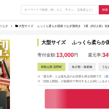
検索
うなぎ
大型サイズ ふっくら柔らか国産うなぎ蒲焼き 1尾（約2人前）化
大型サイズ ふっくら柔らか国
13,000
34
寄付金額:
円
還元率:
和歌山県 高野町
魚介類・海産物
うな
※「還元率」とは返礼品のお得度を測る指標です
（還
※「控除上限額」の範囲内で寄付するとお得にふるさ