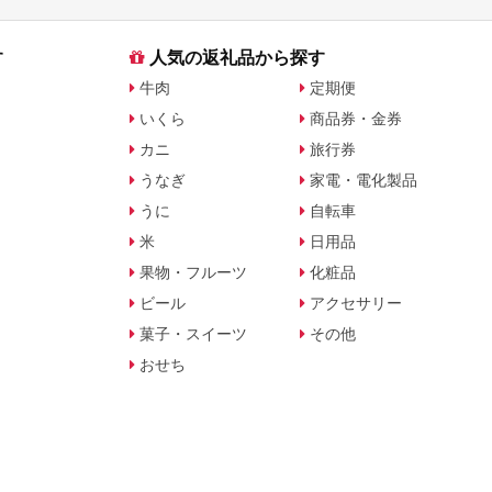
す
人気の返礼品から探す
牛肉
定期便
いくら
商品券・金券
カニ
旅行券
うなぎ
家電・電化製品
うに
自転車
米
日用品
果物・フルーツ
化粧品
ビール
アクセサリー
菓子・スイーツ
その他
おせち