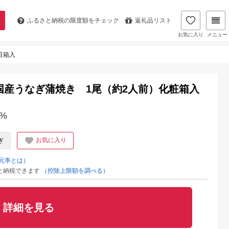
ふるさと納税の
限度額をチェック
返礼品リスト
お気に入り
メニュー
粧箱入
産うなぎ蒲焼き 1尾（約2人前）化粧箱入
%
お気に入り
ぎ
元率とは）
と納税できます
（控除上限額を調べる）
詳細を見る