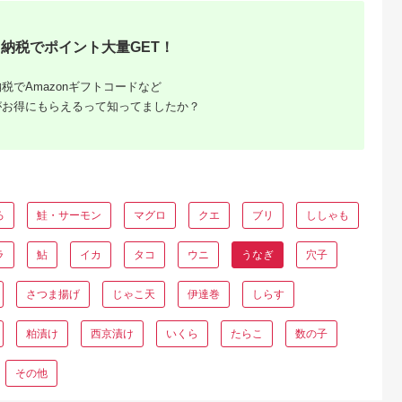
るさと納
納税でポイント大量GET！
税でAmazonギフトコードなど
がお得にもらえるって知ってましたか？
ろ
鮭・サーモン
マグロ
クエ
ブリ
ししゃも
ラ
鮎
イカ
タコ
ウニ
うなぎ
穴子
さつま揚げ
じゃこ天
伊達巻
しらす
粕漬け
西京漬け
いくら
たらこ
数の子
その他