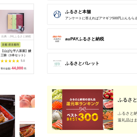
ふるさと本舗
アンケートに答えればアマギフ500円ぶんもら
出典：JALふるさと納税
出典：楽天ふるさと納
出典：ふるさとチョイ
出典：楽
auPAYふるさと納税
税
ス
京都 府京都市
宮崎県 西都市
愛知県 春日井市
京都 府京
【山ばな平八茶屋】鰻
【ふるさと納税】「う
【うなぎ】創業七十余
【ふるさ
三昧（3本セット）
なぎの入船」国産うな
年の味 至高の鰻蒲焼
日】うな
ぎ かば焼7切(熟成た
４尾
焼 うなぎ
5.0
5.0
5.0
ふるさとパレット
れ付）備長炭手焼き
焼きの紅白
44,000
15,000
59,000
2
炭火焼一筋130年 明
種類 2尾 
寄付金額:
円
寄付金額:
円
寄付金額:
円
寄付金額:
治27年（1894年）創
ン酢 付き
業 国産 鰻 手焼き 備
食べ比べ 
長炭 送料無料さいと
炭火焼き 
し サイト 数量限定 テ
冷凍 お取
レビ紹介＜13-1a＞
おすすめ 
市
ふるさと
ふるさと
返礼品は