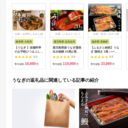
出典：auPAYふるさと納
出典：ふるさとプレミ
出典：楽天ふるさと納
税
アム
税
岐阜県 大垣市
鹿児島県 志布志市
福井県 若狭町
【うなぎ 】老舗料亭
鹿児島県産うなぎ蒲焼
【ふるさと納税】うな
のお手軽ひつまぶし
名水慈鰻 20尾(1尾約
ぎ 蒲焼き 3尾 ハーフ
国産 鰻 ごはん たれ
160g)＜計約3.2kg＞
カット タレ・肝付き
5.0
5.0
5.0
出汁つき 冷蔵便 1人
wa1-001
国産鰻 国産 うなぎ蒲
10,000
110,000
33,000
分 国産鰻 国産うなぎ
焼 惣菜 おかず ウナ
寄付金額:
円
寄付金額:
円
寄付金額:
円
うな重 ひつまぶし 冷
ギ 鰻 蒲焼
蔵 ギフト プレゼント
unagi 高級 厳選 温め
うなぎの返礼品に関連している記事の紹介
るだけ 10000円 1万
円 料理店 玉子屋別館
玉辰楼 岐阜県 大垣市