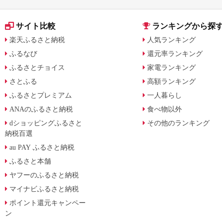
サイト比較
ランキングから探
楽天ふるさと納税
人気ランキング
ふるなび
還元率ランキング
ふるさとチョイス
家電ランキング
さとふる
高額ランキング
ふるさとプレミアム
一人暮らし
ANAのふるさと納税
食べ物以外
dショッピングふるさと
その他のランキング
納税百選
au PAY ふるさと納税
ふるさと本舗
ヤフーのふるさと納税
マイナビふるさと納税
ポイント還元キャンペー
ン