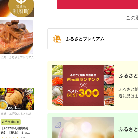
この
ふるさとプレミアム
出典：ふるさとプレミアム
ふるさと
ふるさと
返礼品は
出典：auPAYふるさと納
出典：auPAYふるさと納
出典：ふるさとプレミ
出
税
税
アム
岩手県 山田町
北海道 えりも町
佐賀県 上峰町
北海道 釧
ふるさと
【2027年4月以降発
えりも【マルデン特
【定期便3回】10枚セ
北海道産
送】 【極上】 ミョウ
製】北海道産鮭ジャー
ット 一汐さば おろし
し(450～4
バン不使用 国産 甘う
キー(チーズ入り）
大根付き F-125
釧路町の匠