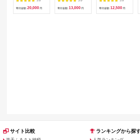
5.0
5.0
5.0
360g（180g×2尾）
2kg (約16〜22個入)
20,000
13,000
12,500
清らかな地下水育
[住喜水産 宮城県 気仙
寄付金額:
円
寄付金額:
円
寄付金額:
円
ち！ KN021-015-02
沼市 20565055] 冷蔵
新鮮 濃厚 真牡蠣 カキ
かき 生牡蠣 魚貝類 貝
海鮮 魚介類 なべ カキ
フライ 牡蠣ご飯 魚介
サイト比較
ランキングから探
楽天ふるさと納税
人気ランキング