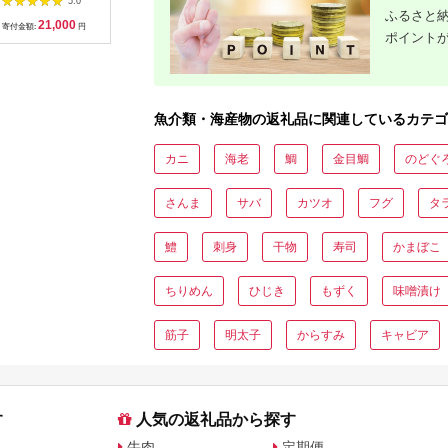
5.0
5.0
5.0
に 150g×1パック 三
80g×5袋【er002-
の至宝 ホ
ふるさと納
21,000
11,000
42,000
1
陸産 川石水産 三陸山
059-a】
魚 焼き魚
寄付金額:
円
寄付金額:
円
寄付金額:
円
寄付金額:
ポイント
田 岩手県 山田町 三陸
ト ひもの
旬 うに 無添加 ウニ
暮らし セ
雲丹 うに丼 無添加ウ
冷凍 魚介
ニ キタムラサキウニ
人気 ヒロ
特選
路町 釧路
_【配送
魚介類・海産物の返礼品に関連しているカテゴ
島】【154
カニ
海老
鯛
金目鯛
のどぐ
さんま
サバ
カツオ
フグ
タ
鱧
刺身
干物
寿司
かまぼこ
ちりめん
ひじき
もずく
味噌漬け
筋子
明太子
からすみ
キャビア
す
人気の返礼品から探す
牛肉
定期便