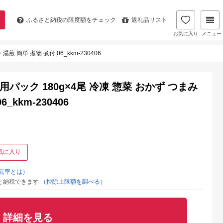
ふるさと納税の
限度額をチェック
返礼品リスト
お気に入り
メニュー
 簡単 煮物 煮付|06_kkm-230406
パック 180g×4尾 冷凍 惣菜 おかず つまみ
kkm-230406
気に入り
元率とは）
と納税できます
（控除上限額を調べる）
詳細を見る