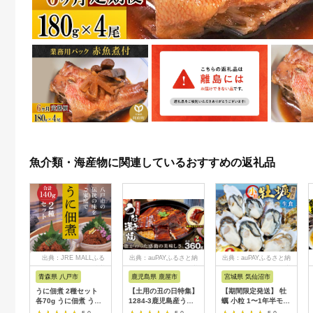
魚介類・海産物に関連しているおすすめの返礼品
出典：JRE MALLふる
出典：auPAYふるさと納
出典：auPAYふるさと納
さと納税
税
税
青森県 八戸市
鹿児島県 鹿屋市
宮城県 気仙沼市
うに佃煮 2種セット
【土用の丑の日特集】
【期間限定発送】 牡
各70g うに佃煮 うに
1284-3鹿児島産うな
蠣 小粒 1〜1年半モノ
佃煮ゆず香味
ぎ 合計
生食 殻付き牡蠣 約