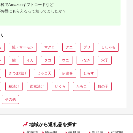
5.0
5.0
5.0
5.0
ッケ 干物 焼
醤油 秘伝のたれ 藻塩
ツ 魚 魚介類 一品 お
税でAmazonギフトコードなど
7,000
25,000
20,000
13,000
 白身魚 セッ
魚卵 ご飯のおとも つ
かず おつまみ 冷凍
円
寄付金額:
円
寄付金額:
円
寄付金額:
円
がお得にもらえるって知ってましたか？
 魚干物 一人
まみ 晩酌 贈答 お土産
ット おかず
類 海鮮 絶品
セ 北海道 釧
超 特産品
不可地域：離
リ
8439】
ろ
鮭・サーモン
マグロ
クエ
ブリ
ししゃも
ラ
鮎
イカ
タコ
ウニ
うなぎ
穴子
さつま揚げ
じゃこ天
伊達巻
しらす
粕漬け
西京漬け
いくら
たらこ
数の子
その他
地域から返礼品を探す
北海道
埼玉県
岐阜県
鳥取県
佐賀県