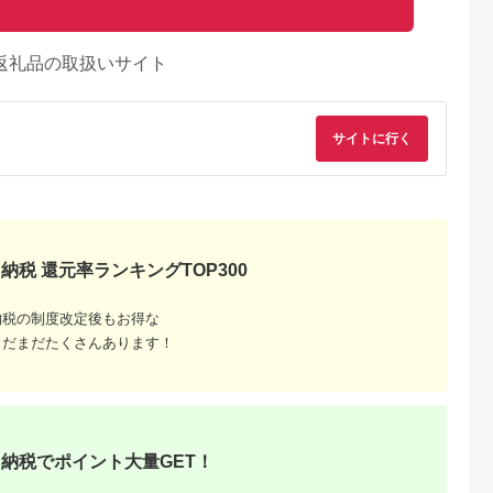
返礼品の取扱いサイト
サイトに行く
納税 還元率ランキングTOP300
納税の制度改定後もお得な
まだまだたくさんあります！
典：ふるなび
出典：ふるなび
出典：auPAYふるさと納
出典：auPAYふるさと
税
路町
山口県 下関市
宮城県 塩竈市
長崎県 長崎市
納税でポイント大量GET！
ほっけ一夜干
天然 クエ 鍋セット
無着色醤油漬筋子
長崎県産 ブリカツ大
99g)×3枚_
600g 冷凍 クエ
400g ｜r7-04203-
漁セット ｜ ブリ ぶ
が贈る 北
EY006
0832 ｜すじ子 すじこ
鰤 カツ 骨なし ブリ