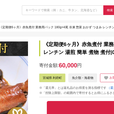
検索
《定期便6ヶ月》赤魚煮付 業務用パック 180g×4尾 冷凍 惣菜 おかず つまみ レンチン 湯煎
《定期便6ヶ月》赤魚煮付 業務用
レンチン 湯煎 簡単 煮物 煮付|06_
60,000
寄付金額:
円
お
宮城県 利府町
魚介類・海産物
※「還元率」とは返礼品のお得度を測る指標です
（還
※「控除上限額」の範囲内で寄付するとお得にふるさ