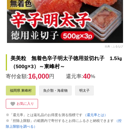
出典：ふるなび
美美粒 無着色辛子明太子徳用並切れ子 1.5㎏
（500g×3）～東峰村～
16,000
40
寄付金額:
円
還元率:
%
福岡県 東峰村
魚介類・海産物
明太子
お気に入り
※「還元率」とは返礼品のお得度を測る指標です
（還元率とは）
※「控除上限額」の範囲内で寄付するとお得にふるさと納税できます
（控
除上限額を調べる）