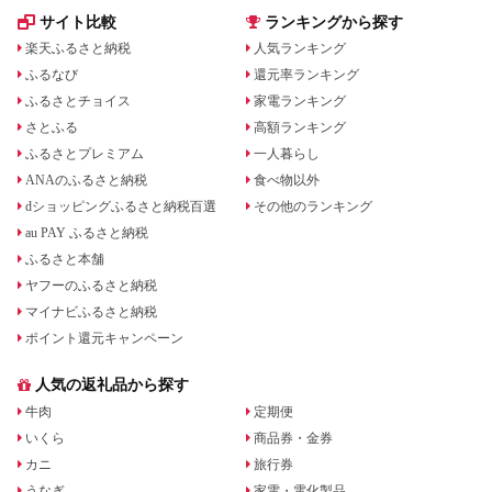
サイト比較
ランキングから探す
楽天ふるさと納税
人気ランキング
ふるなび
還元率ランキング
ふるさとチョイス
家電ランキング
さとふる
高額ランキング
ふるさとプレミアム
一人暮らし
ANAのふるさと納税
食べ物以外
dショッピングふるさと納税百選
その他のランキング
au PAY ふるさと納税
ふるさと本舗
ヤフーのふるさと納税
マイナビふるさと納税
ポイント還元キャンペーン
人気の返礼品から探す
牛肉
定期便
いくら
商品券・金券
カニ
旅行券
うなぎ
家電・電化製品