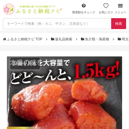
限度額をチェック
お気に入り
メニュー
検索
ふるさと納税ナビ TOP
返礼品検索
魚介類・海産物
明太
詳細を見る