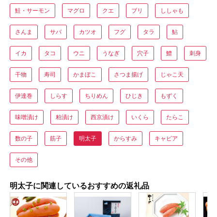
鮭・サーモン
マグロ
クエ
ブリ
ししゃも
さんま
サバ
カツオ
フグ
タラ
鮎
イカ
タコ
ウニ
うなぎ
穴子
鱧
刺身
干物
寿司
かまぼこ
さつま揚げ
じゃこ天
伊達巻
しらす
ちりめん
ひじき
もずく
味噌漬け
粕漬け
西京漬け
いくら
たらこ
数の子
筋子
明太子
からすみ
キャビア
その他
明太子に関連しているおすすめの返礼品