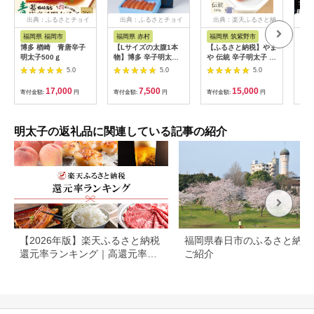
出典：ふるさとチョイ
出典：ふるさとチョイ
出典：楽天ふるさと納
出
ス
ス
税
福岡県 福岡市
福岡県 赤村
福岡県 筑紫野市
福
博多 楢崎 青唐辛子
【Lサイズの太腹1本
【ふるさと納税】やま
AG
明太子500ｇ
物】博多 辛子明太子
や 伝統 辛子明太子 純
こ使
(無着色)500g 4R5
米大吟醸仕込 360g /
庭用
5.0
5.0
5.0
やまや / 福岡県 筑紫
０ｇ
野市 [21760053] 明太
17,000
7,500
15,000
寄付金額:
円
寄付金額:
円
寄付金額:
円
寄付
子 めんたいこ お惣菜
冷蔵
明太子の返礼品に関連している記事の紹介
【2026年版】楽天ふるさと納税
福岡県春日市のふるさと納税
還元率ランキング｜高還元率返
ご紹介
礼品をジャンル別に比較